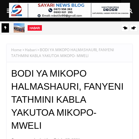
HABARI
NI
AZZA AKAMILISHA HATUA YA UPAUAJI, SASA AIBEBA AJENDA
TAIFA
YA KUMALIZIA ZAHANATI YA SHABULUBA
Home
Habari
BODI YA MIKOPO HALMASHAURI, FANYENI
TATHMINI KABLA YAKUTOA MIKOPO- MWELI
BODI YA MIKOPO
HALMASHAURI, FANYENI
TATHMINI KABLA
YAKUTOA MIKOPO-
MWELI