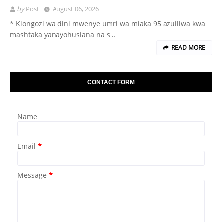
by
Post
August 06, 2026
* Kiongozi wa dini mwenye umri wa miaka 95 azuiliwa kwa
mashtaka yanayohusiana na s…
READ MORE
CONTACT FORM
Name
Email
*
Message
*