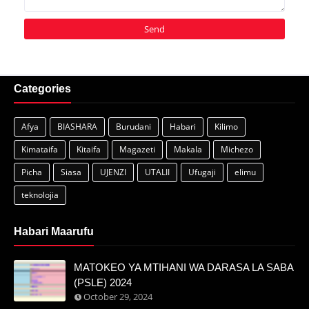
Categories
Afya
BIASHARA
Burudani
Habari
Kilimo
Kimataifa
Kitaifa
Magazeti
Makala
Michezo
Picha
Siasa
UJENZI
UTALII
Ufugaji
elimu
teknolojia
Habari Maarufu
MATOKEO YA MTIHANI WA DARASA LA SABA
(PSLE) 2024
October 29, 2024