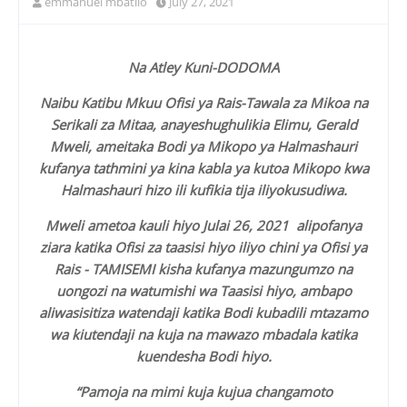
emmanuel mbatilo
July 27, 2021
Na Atley Kuni-DODOMA
Naibu Katibu Mkuu Ofisi ya Rais-Tawala za Mikoa na
Serikali za Mitaa, anayeshughulikia Elimu, Gerald
Mweli, ameitaka Bodi ya Mikopo ya Halmashauri
kufanya tathmini ya kina kabla ya kutoa Mikopo kwa
Halmashauri hizo ili kufikia tija iliyokusudiwa.
Mweli ametoa kauli hiyo Julai 26, 2021 alipofanya
ziara katika Ofisi za taasisi hiyo iliyo chini ya Ofisi ya
Rais - TAMISEMI kisha kufanya mazungumzo na
uongozi na watumishi wa Taasisi hiyo, ambapo
aliwasisitiza watendaji katika Bodi kubadili mtazamo
wa kiutendaji na kuja na mawazo mbadala katika
kuendesha Bodi hiyo.
“Pamoja na mimi kuja kujua changamoto