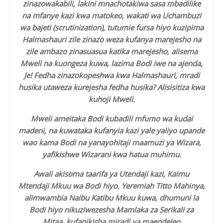
zinazowakabili, lakini mnachotakiwa sasa mbadilike
na mfanye kazi kwa matokeo, wakati wa Uchambuzi
wa bajeti (scrutinization), tutumie fursa hiyo kuzipima
Halmashauri zile zinazo weza kufanya marejesho na
zile ambazo zinasuasua katika marejesho, alisema
Mweli na kuongeza kuwa, lazima Bodi iwe na ajenda,
Je! Fedha zinazokopeshwa kwa Halmashauri, mradi
husika utaweza kurejesha fedha husika? Alisisitiza kwa
kuhoji Mweli.
Mweli ameitaka Bodi kubadili mfumo wa kudai
madeni, na kuwataka kufanyia kazi yale yaliyo upande
wao kama Bodi na yanayohitaji maamuzi ya Wizara,
yafikishwe Wizarani kwa hatua muhimu.
Awali akisoma taarifa ya Utendaji kazi, Kaimu
Mtendaji Mkuu wa Bodi hiyo, Yeremiah Titto Mahinya,
alimwambia Naibu Katibu Mkuu kuwa, dhumuni la
Bodi hiyo nikuziwezesha Mamlaka za Serikali za
Mitaa, kufanikisha miradi ya maendeleo