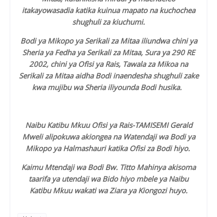
itakayowasadia katika kuinua mapato na kuchochea
shughuli za kiuchumi.
Bodi ya Mikopo ya Serikali za Mitaa iliundwa chini ya
Sheria ya Fedha ya Serikali za Mitaa, Sura ya 290 RE
2002, chini ya Ofisi ya Rais, Tawala za Mikoa na
Serikali za Mitaa aidha Bodi inaendesha shughuli zake
kwa mujibu wa Sheria iliyounda Bodi husika.
Naibu Katibu Mkuu Ofisi ya Rais-TAMISEMI Gerald
Mweli alipokuwa akiongea na Watendaji wa Bodi ya
Mikopo ya Halmashauri katika Ofisi za Bodi hiyo.
Kaimu Mtendaji wa Bodi Bw. Titto Mahinya akisoma
taarifa ya utendaji wa Bido hiyo mbele ya Naibu
Katibu Mkuu wakati wa Ziara ya Kiongozi huyo.