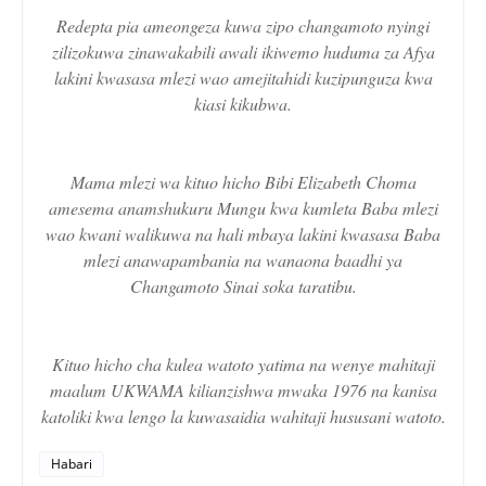
Redepta pia ameongeza kuwa zipo changamoto nyingi
zilizokuwa zinawakabili awali ikiwemo huduma za Afya
lakini kwasasa mlezi wao amejitahidi kuzipunguza kwa
kiasi kikubwa.
Mama mlezi wa kituo hicho Bibi Elizabeth Choma
amesema anamshukuru Mungu kwa kumleta Baba mlezi
wao kwani walikuwa na hali mbaya lakini kwasasa Baba
mlezi anawapambania na wanaona baadhi ya
Changamoto Sinai soka taratibu.
Kituo hicho cha kulea watoto yatima na wenye mahitaji
maalum UKWAMA kilianzishwa mwaka 1976 na kanisa
katoliki kwa lengo la kuwasaidia wahitaji hususani watoto.
Habari