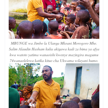
MBUNGE wa Jimbo la Ulanga Mkoani Morogoro Mhe.
Salim Alaudin Hasham kulia akigawa kadi za bima ya afya
kwa watoto yatima wanaoishi kwenye mazingira magumu
74wanaolelewa katika kituo cha Ukwama wilayani humo.