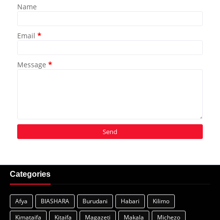
Name
Email
*
Message
*
Categories
Afya
BIASHARA
Burudani
Habari
Kilimo
Kimataifa
Kitaifa
Magazeti
Makala
Michezo