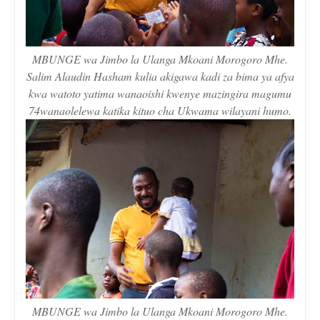
MBUNGE wa Jimbo la Ulanga Mkoani Morogoro Mhe.
Salim Alaudin Hasham kulia akigawa kadi za bima ya afya
kwa watoto yatima wanaoishi kwenye mazingira magumu
74wanaolelewa katika kituo cha Ukwama wilayani humo.
MBUNGE wa Jimbo la Ulanga Mkoani Morogoro Mhe.