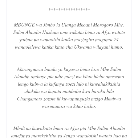
*****************
MBUNGE wa Jimbo la Ulanga Mkoani Morogoro Mhe.
Salim Alaudin Hasham amewakatia bima za Afya watoto
yatima na wanaoishi katika mazingira magumu 74
wanaolelewa katika kituo cha Ukwama wilayani humo.
Akizungumza baada ya kugawa bima hizo Mhe Salim
Alaudin ambaye pia ndie mlezi wa kituo hicho amesema
lengo kubwa la kufanya zoezi hilo ni kuwahakikishia
uhakika wa kupata matibabu kwa haraka bila
Changamoto zozote ili kuwapunguzia mzigo Mkubwa
wasimamizi wa kituo hicho.
Mbali na kuwakatia bima za Afya pia Mhe Salim Alaudin
amefanya marekebisho ya Jengo wanaloishi watoto hao na