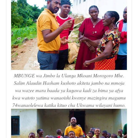
MBUNGE wa Jimbo la Ulanga Mkoani Morogoro Mhe.
Salim Alaudin Hasham kushoto akiteta jambo na mmoja
wa wazee mara baada ya kugawa kadi za bima ya afya
kwa watoto yatima wanaoishi kwenye mazingira magumu
74wanaolelewa katika kituo cha Ukwama wilayani humo.