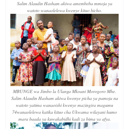
Salim Alaudin Hasham akiwa amembeba mmoja ya
watoto wanaolelewa kwenye kituo hicho.
MBUNGE wa Jimbo la Ulanga Mkoani Morogoro Mhe.
Salim Alaudin Hasham akiwa kwenye picha ya pamoja na
watoto yatima wanaoishi kwenye mazingira magumu
74wanaolelewa katika kituo cha Ukwama wilayani humo
mara baada ya kuwakabidhi kadi za bima ya afya.