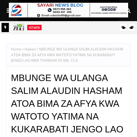
KITAIFA
MI
TANZANIA KUNUFAIKA NA SH. BILIONI 10 ZA BIASHARA YA
KABONI
Home
Habari
MBUNGE WA ULANGA SALIM ALAUDIN HASHAM
ATOA BIMA ZA AFYA KWA WATOTO YATIMA NA KUKARABATI
JENGO LAO KWA THAMANI YA MIL 15.5.
MBUNGE WA ULANGA
SALIM ALAUDIN HASHAM
ATOA BIMA ZA AFYA KWA
WATOTO YATIMA NA
KUKARABATI JENGO LAO