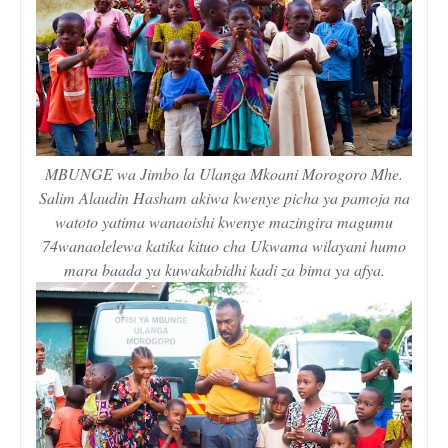
MBUNGE wa Jimbo la Ulanga Mkoani Morogoro Mhe.
Salim Alaudin Hasham akiwa kwenye picha ya pamoja na
watoto yatima wanaoishi kwenye mazingira magumu
74wanaolelewa katika kituo cha Ukwama wilayani humo
mara baada ya kuwakabidhi kadi za bima ya afya.