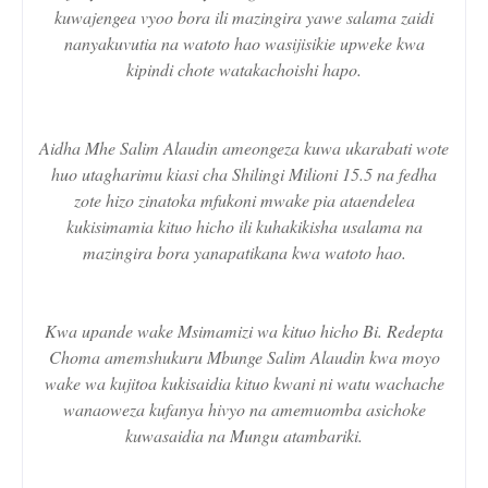
kuwajengea vyoo bora ili mazingira yawe salama zaidi
nanyakuvutia na watoto hao wasijisikie upweke kwa
kipindi chote watakachoishi hapo.
Aidha Mhe Salim Alaudin ameongeza kuwa ukarabati wote
huo utagharimu kiasi cha Shilingi Milioni 15.5 na fedha
zote hizo zinatoka mfukoni mwake pia ataendelea
kukisimamia kituo hicho ili kuhakikisha usalama na
mazingira bora yanapatikana kwa watoto hao.
Kwa upande wake Msimamizi wa kituo hicho Bi. Redepta
Choma amemshukuru Mbunge Salim Alaudin kwa moyo
wake wa kujitoa kukisaidia kituo kwani ni watu wachache
wanaoweza kufanya hivyo na amemuomba asichoke
kuwasaidia na Mungu atambariki.