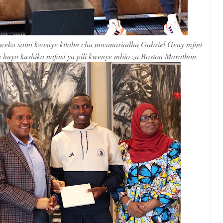
iweka saini kwenye kitabu cha mwanariadha Gabriel Geay mjini
 huyo kushika nafasi ya pili kwenye mbio za Boston Marathon.