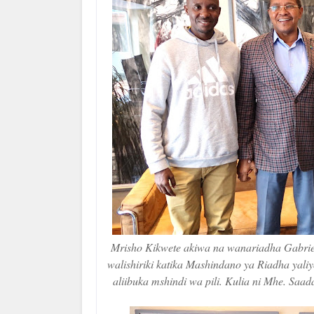
Mrisho Kikwete akiwa na wanariadha Gabrie
walishiriki katika Mashindano ya Riadha yali
aliibuka mshindi wa pili. Kulia ni Mhe. Saa