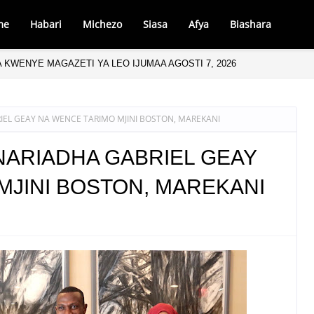
me
Habari
Michezo
Siasa
Afya
Biashara
 KWENYE MAGAZETI YA LEO IJUMAA AGOSTI 7, 2026
EL GEAY NA WENCE TARIMO MJINI BOSTON, MAREKANI
NARIADHA GABRIEL GEAY
MJINI BOSTON, MAREKANI