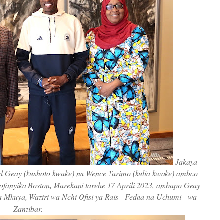
Jakaya
l Geay (kushoto kwake) na Wence Tarimo (kulia kwake) ambao
yofanyika Boston, Marekani tarehe 17 Aprili 2023, ambapo Geay
da Mkuya, Waziri wa Nchi Ofisi ya Rais - Fedha na Uchumi - wa
Zanzibar.