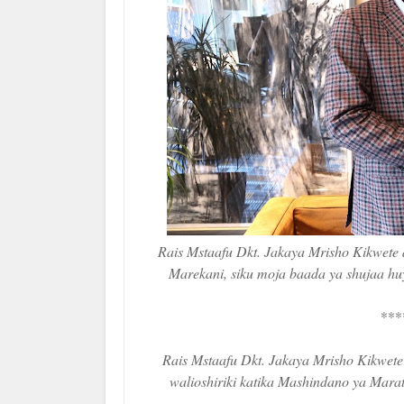
Rais Mstaafu Dkt. Jakaya Mrisho Kikwete
Marekani, siku moja baada ya shujaa huy
***
Rais Mstaafu Dkt. Jakaya Mrisho Kikwe
walioshiriki katika Mashindano ya Marat