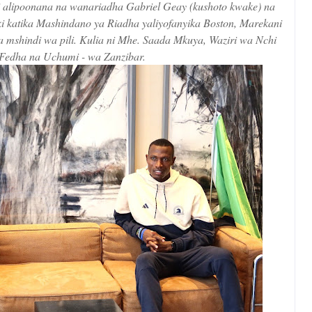
 alipoonana na wanariadha Gabriel Geay (kushoto kwake) na
i katika Mashindano ya Riadha yaliyofanyika Boston, Marekani
a mshindi wa pili. Kulia ni Mhe. Saada Mkuya, Waziri wa Nchi
- Fedha na Uchumi - wa Zanzibar.