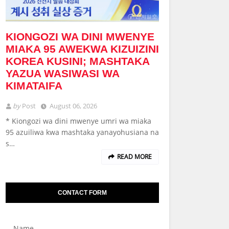
KIONGOZI WA DINI MWENYE
MIAKA 95 AWEKWA KIZUIZINI
KOREA KUSINI; MASHTAKA
YAZUA WASIWASI WA
KIMATAIFA
by
Post
August 06, 2026
* Kiongozi wa dini mwenye umri wa miaka
95 azuiliwa kwa mashtaka yanayohusiana na
s…
READ MORE
CONTACT FORM
Name