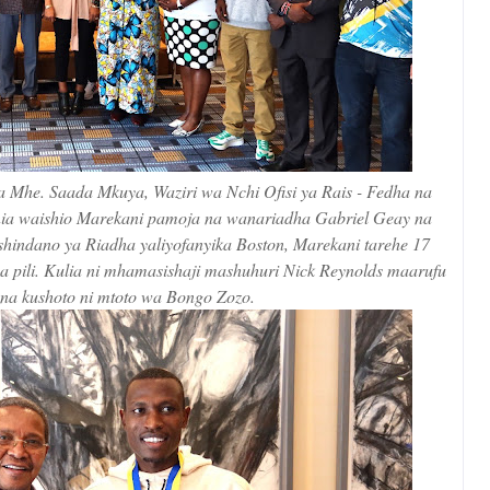
a Mhe. Saada Mkuya, Waziri wa Nchi Ofisi ya Rais - Fedha na
ia waishio Marekani pamoja na wanariadha Gabriel Geay na
hindano ya Riadha yaliyofanyika Boston, Marekani tarehe 17
a pili. Kulia ni mhamasishaji mashuhuri Nick Reynolds maarufu
na kushoto ni mtoto wa Bongo Zozo.