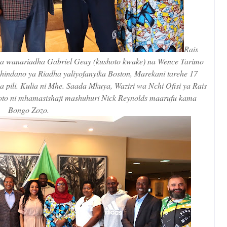
Rais
na wanariadha Gabriel Geay (kushoto kwake) na Wence Tarimo
shindano ya Riadha yaliyofanyika Boston, Marekani tarehe 17
 pili. Kulia ni Mhe. Saada Mkuya, Waziri wa Nchi Ofisi ya Rais
oto ni mhamasishaji mashuhuri Nick Reynolds maarufu kama
Bongo Zozo.