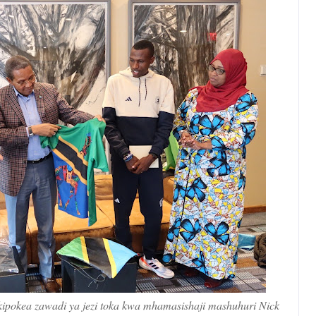
kipokea zawadi ya jezi toka kwa mhamasishaji mashuhuri Nick