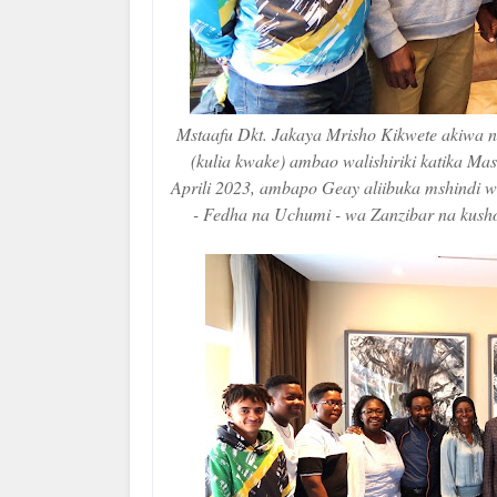
Mstaafu Dkt. Jakaya Mrisho Kikwete akiwa 
(kulia kwake) ambao walishiriki katika Ma
Aprili 2023, ambapo Geay aliibuka mshindi wa
- Fedha na Uchumi - wa Zanzibar na kush