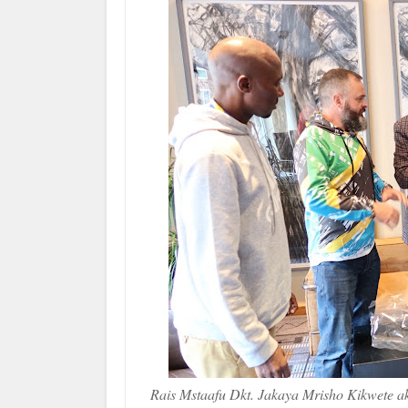
Rais Mstaafu Dkt. Jakaya Mrisho Kikwete a