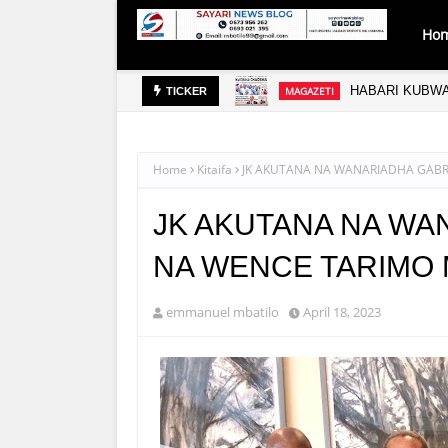
Ho
UBA
HABARI KUBWA
MAGAZETI
TICKER
Home
Kitaifa
JK AKUTANA NA WANARIADHA GABRI
JK AKUTANA NA WA
NA WENCE TARIMO 
emmanuel mbatilo
April 18, 2023