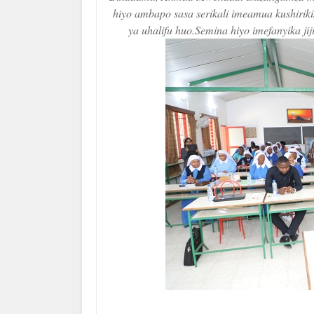
hiyo ambapo sasa serikali imeamua kushiriki
ya uhalifu huo.Semina hiyo imefanyika j