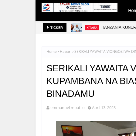
Ho
TANZANIA KUNUFA
KITAIFA
TICKER
Home
Habari
SERIKALI YAWAITA VIONGOZI WA 
SERIKALI YAWAITA 
KUPAMBANA NA BI
BINADAMU
emmanuel mbatilo
April 13, 2023