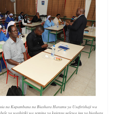
zuia na Kupambana na Biashara Haramu ya Usafirishaji wa
e ya washiriki wa semina ya kujenga uelewa juu ya biashara