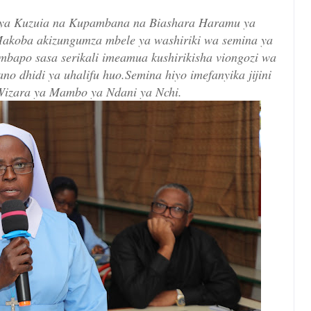
i ya Kuzuia na Kupambana na Biashara Haramu ya
 Makoba akizungumza mbele ya washiriki wa semina ya
mbapo sasa serikali imeamua kushirikisha viongozi wa
ano dhidi ya uhalifu huo.Semina hiyo imefanyika jijini
izara ya Mambo ya Ndani ya Nchi.