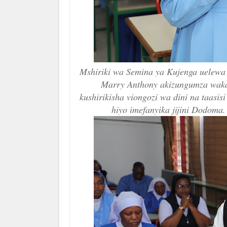
Mshiriki wa Semina ya Kujenga uelewa
Marry Anthony akizungumza waka
kushirikisha viongozi wa dini na taasi
hiyo imefanyika jijini Dodoma