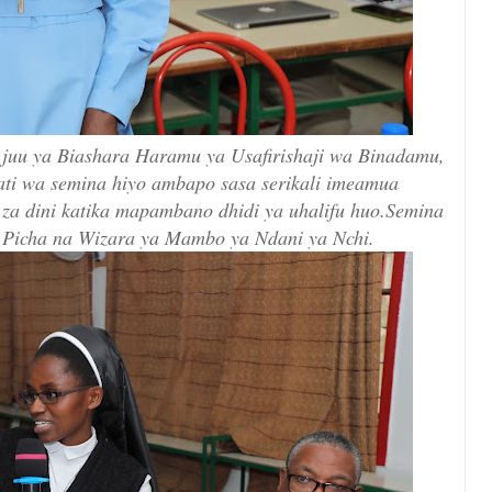
 juu ya Biashara Haramu ya Usafirishaji wa Binadamu,
ti wa semina hiyo ambapo sasa serikali imeamua
si za dini katika mapambano dhidi ya uhalifu huo.Semina
. Picha na Wizara ya Mambo ya Ndani ya Nchi.