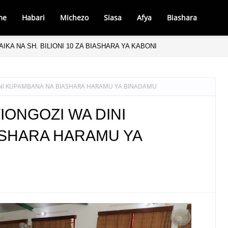
me
Habari
Michezo
Siasa
Afya
Biashara
IKA NA SH. BILIONI 10 ZA BIASHARA YA KABONI
DINI KUPAMBANA NA BIASHARA HARAMU YA BINADAMU
VIONGOZI WA DINI
ASHARA HARAMU YA