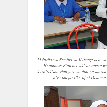
Mshiriki wa Semina ya Kujenga uelewa
Happiness Florence akizungumza wa
kushirikisha viongozi wa dini na taasi
hiyo imefanyika jijini Dodom