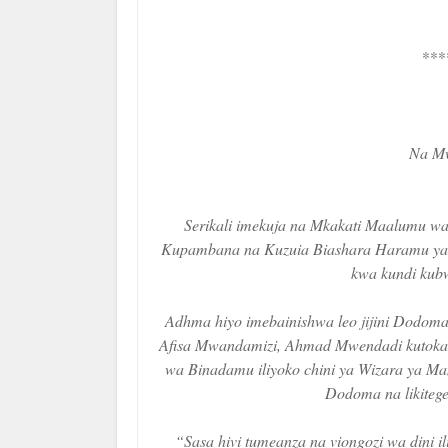
***
Na Mw
Serikali imekuja na Mkakati Maalumu wa 
Kupambana na Kuzuia Biashara Haramu ya U
kwa kundi kub
Adhma hiyo imebainishwa leo jijini Dodom
Afisa Mwandamizi, Ahmad Mwendadi kutoka 
wa Binadamu iliyoko chini ya Wizara ya Mam
Dodoma na likitege
“Sasa hivi tumeanza na viongozi wa dini i