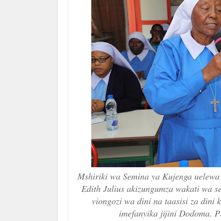
Mshiriki wa Semina ya Kujenga uelewa
Edith Julius akizungumza wakati wa s
viongozi wa dini na taasisi za din
imefanyika jijini Dodoma. 