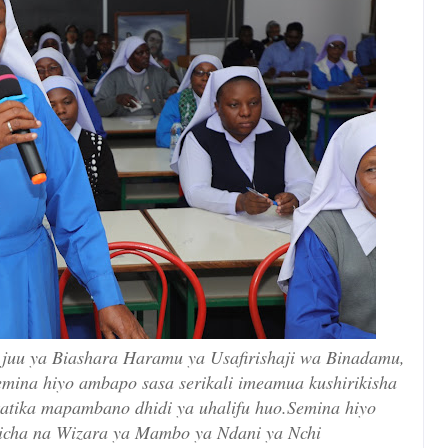
 juu ya Biashara Haramu ya Usafirishaji wa Binadamu,
emina hiyo ambapo sasa serikali imeamua kushirikisha
i katika mapambano dhidi ya uhalifu huo.Semina hiyo
Picha na Wizara ya Mambo ya Ndani ya Nchi