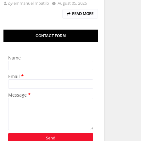
by
emmanuel mbatilo
August 05, 2026
READ MORE
CONTACT FORM
Name
Email
*
Message
*