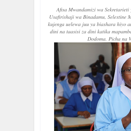
Afisa Mwandamizi wa Sekretariet
Usafirishaji wa Binadamu, Selestine
kujenga uelewa juu ya biashara hiyo a
dini na taasisi za dini katika mapamb
Dodoma. Picha na W