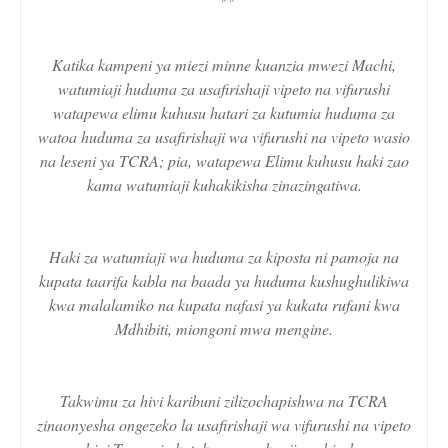
Katika kampeni ya miezi minne kuanzia mwezi Machi,
watumiaji huduma za usafirishaji vipeto na vifurushi
watapewa elimu kuhusu hatari za kutumia huduma za
watoa huduma za usafirishaji wa vifurushi na vipeto wasio
na leseni ya TCRA; pia, watapewa Elimu kuhusu haki zao
kama watumiaji kuhakikisha zinazingatiwa.
Haki za watumiaji wa huduma za kiposta ni pamoja na
kupata taarifa kabla na baada ya huduma kushughulikiwa
kwa malalamiko na kupata nafasi ya kukata rufani kwa
Mdhibiti, miongoni mwa mengine.
Takwimu za hivi karibuni zilizochapishwa na TCRA
zinaonyesha ongezeko la usafirishaji wa vifurushi na vipeto