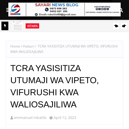
KITAIFA
BRELA YAKUMBUSHA KAMPUNI KUWASILISHA TAARIFA ZA
MWAKA NA HESABU ZILIZOKAGULIWA
Home
Habari
TCRA YASISITIZA UTUMAJI WA VIPETO, VIFURUSHI
KWA WALIOSAJILIWA
TCRA YASISITIZA
UTUMAJI WA VIPETO,
VIFURUSHI KWA
WALIOSAJILIWA
emmanuel mbatilo
April 12, 2023