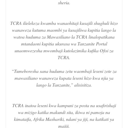
sheria.
TCRA ilielekeza kwamba wanaohitaji kusajili shughuli hizo
wanaweza kutuma maombi ya kusajiliwa kupitia lango la
watoa huduma za Mawasiliano la TCRA linalopatikana
mtandaoni kupitia ukurasa wa Tanzanite Portal
unaomwezesha mwombaji kutolazimika kufika Ofisi za
TCRA.
“Tumeboresha sana huduma zetu waombaji leseni zote za
mawasiliano wanaweza kupata leseni hizo kwa njia ya
lango la Tanzanite,” alisisitiza.
TCRA inatoa leseni kwa kampuni za posta na usafirishaji
wa mizigo katika makundi sita, ikiwa ni pamoja na
kimataifa, Afrika Mashariki, ndani ya jiji, na katikati ya
majiji.