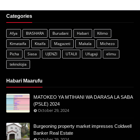
Categories
Afya
BIASHARA
Burudani
Habari
Kilimo
Kimataifa
Kitaifa
Magazeti
Makala
Michezo
Picha
Siasa
UJENZI
UTALII
Ufugaji
elimu
teknolojia
Habari Maarufu
MATOKEO YA MTIHANI WA DARASA LA SABA
(PSLE) 2024
October 29, 2024
Burgeoning property market impresses Coldwell
Banker Real Estate
October 29, 2024