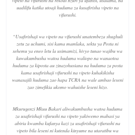
vipeto na vifurushi na rekodi nzuri ya ufanisi, usalama, na
uadilifu katika utoaji huduma za kusafirisha vipeto na
vifurushi.
“Usafirishaji wa vipeto na vifurushi unatembeza shughuli
zetu za uchumi, sisi kama mamlaka, sekta ya Posta ni
sehemu ya eneo letu la usimamizi, hivyo tunao wajibu wa
kuwakumbusha watoa huduma waliopo na wanaotoa
huduma za kiposta au zinazohusiana na huduma za posta
kama usafirishaji vifurushi na vipeto kuhakikisha
wanasajili huduma zao hapa TCRA na wale ambao leseni
zao zimefikia ukomo wahuishe leseni hizo.
Mkurugenzi Mkuu Bakari aliwakumbusha watoa huduma
za usafirishaji vifurushi na vipeto yakiwemo mabasi ya
abiria kwamba kufanya kazi za usafirishaji vifurushi na
vipeto bila leseni ni kutenda kinyume na utaratibu wa