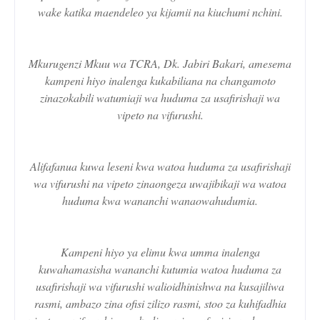
wake katika maendeleo ya kijamii na kiuchumi nchini.
Mkurugenzi Mkuu wa TCRA, Dk. Jabiri Bakari, amesema
kampeni hiyo inalenga kukabiliana na changamoto
zinazokabili watumiaji wa huduma za usafirishaji wa
vipeto na vifurushi.
Alifafanua kuwa leseni kwa watoa huduma za usafirishaji
wa vifurushi na vipeto zinaongeza uwajibikaji wa watoa
huduma kwa wananchi wanaowahudumia.
Kampeni hiyo ya elimu kwa umma inalenga
kuwahamasisha wananchi kutumia watoa huduma za
usafirishaji wa vifurushi walioidhinishwa na kusajiliwa
rasmi, ambazo zina ofisi zilizo rasmi, stoo za kuhifadhia