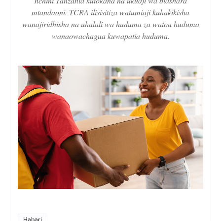
nchini Tanzania kutokana na ukuaji wa biashara
mtandaoni. TCRA ilisisitiza watumiaji kuhakikisha
wanajiridhisha na uhalali wa huduma za watoa huduma
wanaowachagua kuwapatia huduma.
Habari