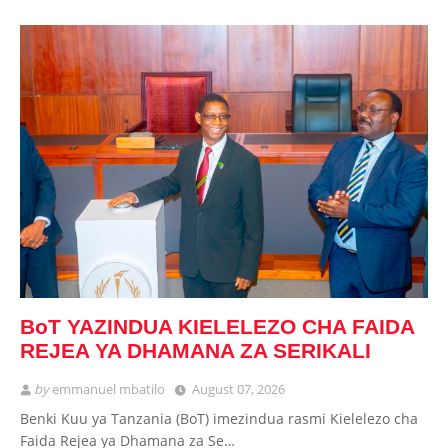
BoT YAZINDUA KIELELEZO CHA FAIDA
REJEA YA DHAMANA ZA SERIKALI
by
emmanuel mbatilo
August 07, 2026
Benki Kuu ya Tanzania (BoT) imezindua rasmi Kielelezo cha
Faida Rejea ya Dhamana za Se…