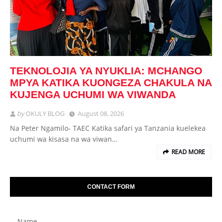
TEKNOLOJIA YA NYUKLIA: MCHANGO
MPYA KATIKA KUONGEZA CHAKULA NA
KUJENGA UCHUMI WA VIWANDA
by
OKULY BLOG
August 08, 2026
Na Peter Ngamilo- TAEC Katika safari ya Tanzania kuelekea
uchumi wa kisasa na wa viwan…
READ MORE
CONTACT FORM
Name