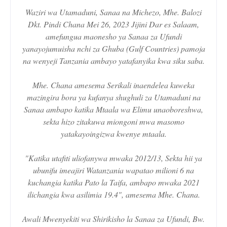
Waziri wa Utamaduni, Sanaa na Michezo, Mhe. Balozi
Dkt. Pindi Chana Mei 26, 2023 Jijini Dar es Salaam,
amefungua maonesho ya Sanaa za Ufundi
yanayojumuisha nchi za Ghuba (Gulf Countries) pamoja
na wenyeji Tanzania ambayo yatafanyika kwa siku saba.
Mhe. Chana amesema Serikali inaendelea kuweka
mazingira bora ya kufanya shughuli za Utamaduni na
Sanaa ambapo katika Mtaala wa Elimu unaoboreshwa,
sekta hizo zitakuwa miongoni mwa masomo
yatakayoingizwa kwenye mtaala.
"Katika utafiti uliofanywa mwaka 2012/13, Sekta hii ya
ubunifu imeajiri Watanzania wapatao milioni 6 na
kuchangia katika Pato la Taifa, ambapo mwaka 2021
ilichangia kwa asilimia 19.4", amesema Mhe. Chana.
Awali Mwenyekiti wa Shirikisho la Sanaa za Ufundi, Bw.