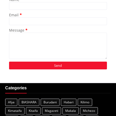
Email
*
Message
*
Categories
Afya
BIASHARA
Burudani
Habari
Kilimo
Kimataifa
Kitaifa
Magazeti
Makala
Michezo