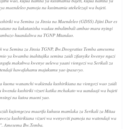
 wajibu wao, kujua namna ya kusimamia bajeti, kujua namna ya
ya maendeleo pamoja na kusimamia utekelezaji wa bajeti.
shiriki wa Semina za Jinsia na Maendeleo (GDSS) Jijini Dar es
matano na kukutanisha wadau mbalimbali ambao mara nyingi
o ambazo huandaliwa na TGNP Mtandao.
ji wa Semina za Jinsia TGNP, Bw.Deogratius Temba amesema
io ya kwamba inahitajika semina zaidi zifanyike kwenye ngazi
ngufu makubwa kwenye uelewa yaani viongozi wa Serikali za
atendaji hawafahamu majukumu yao ipasavyo.
kuona wananchi wakienda kushirikiana na viongozi wao zaidi
a kwenda kushiriki vizuri katika mchakato wa uandaaji wa bajeti
 msingi na kutoa maoni yao.
di kujiongezea maarifa kuhusu mamlaka za Serikali za Mitaa
weza kushirikiana vizuri wa wenyeviti pamoja na watendaji wa
a". Amesema Bw.Temba.