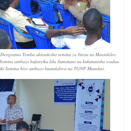
Deogratius Temba akiendesha semina za Jinsia na Maendeleo
, Semina ambazo hufanyika kila Jumatano na kukutanisha wadau
riki Semina hizo ambazo huandaliwa na TGNP Mtandao.