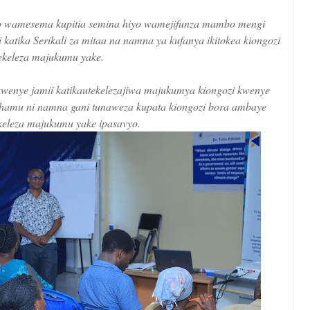
o wamesema kupitia semina hiyo wamejifunza mambo mengi
katika Serikali za mitaa na namna ya kufanya ikitokea kiongozi
ekeleza majukumu yake.
kwenye jamii katikautekelezajiwa majukumya kiongozi kwenye
fahamu ni namna gani tunaweza kupata kiongozi bora ambaye
keleza majukumu yake ipasavyo.