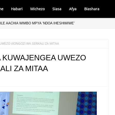
me
Habari
Michezo
Siasa
Afya
Biashara
ILE AACHIA WIMBO MPYA ‘NDOA IHESHIMIWE’
EZO VIONGOZI WA SERIKALI ZA MITAA
A KUWAJENGEA UWEZO
ALI ZA MITAA