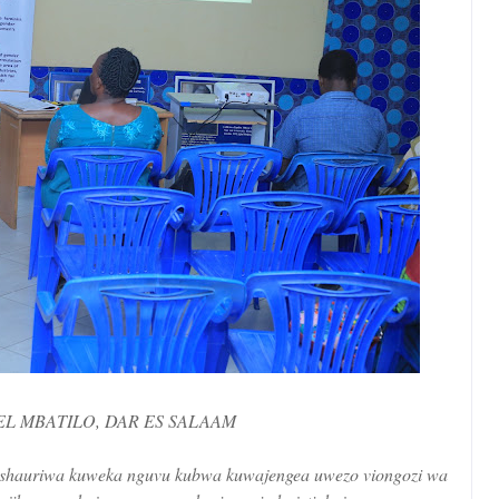
L MBATILO, DAR ES SALAAM
auriwa kuweka nguvu kubwa kuwajengea uwezo viongozi wa