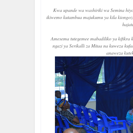
Kwa upande wa washiriki wa Semina hiy
ikiwemo kutambua majukumu ya kila kiongozi 
hajat
Amesema tutegemee mabadiliko ya kifikra 
ngazi ya Serikalli za Mitaa na kuweza ku
anaweza kute