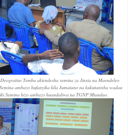
Deogratius Temba akiendesha semina za Jinsia na Maendeleo
, Semina ambazo hufanyika kila Jumatano na kukutanisha wadau
riki Semina hizo ambazo huandaliwa na TGNP Mtandao.