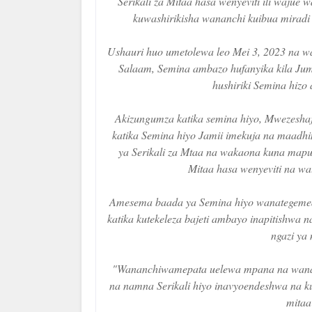
Serikali za Mitaa hasa wenyeviti ili wajue
kuwashirikisha wananchi kuibua miradi 
Ushauri huo umetolewa leo Mei 3, 2023 na wa
Salaam, Semina ambazo hufanyika kila Ju
hushiriki Semina hiz
Akizungumza katika semina hiyo, Mwezesha
katika Semina hiyo Jamii imekuja na maadhim
ya Serikali za Mtaa na wakaona kuna mapu
Mitaa hasa wenyeviti na w
Amesema baada ya Semina hiyo wanategemea 
katika kutekeleza bajeti ambayo inapitishwa n
ngazi ya
"Wananchiwamepata uelewa mpana na wanazi
na namna Serikali hiyo inavyoendeshwa na ku
mita