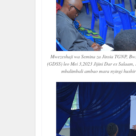
Mwezeshaji wa Semina za Jinsia TGNP, Bw.
(GDSS) leo Mei 3,2023 Jijini Dar es Salaam
mbalimbali ambao mara nyingi hushi