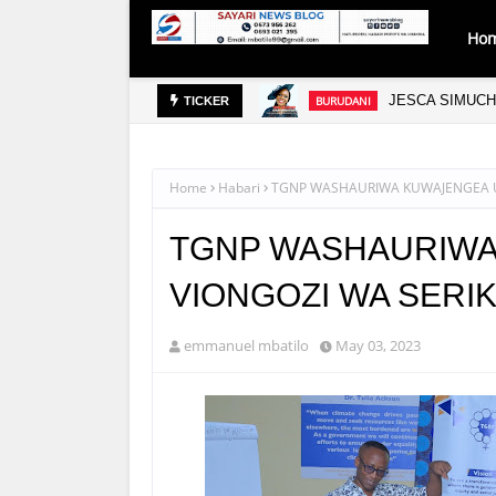
Ho
 VIWANDA
JESCA SIMUCH
BURUDANI
TICKER
Home
Habari
TGNP WASHAURIWA KUWAJENGEA UW
TGNP WASHAURIW
VIONGOZI WA SERIK
emmanuel mbatilo
May 03, 2023