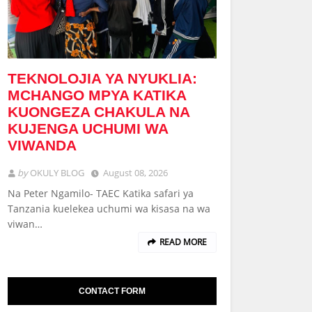
TEKNOLOJIA YA NYUKLIA:
MCHANGO MPYA KATIKA
KUONGEZA CHAKULA NA
KUJENGA UCHUMI WA
VIWANDA
by
OKULY BLOG
August 08, 2026
Na Peter Ngamilo- TAEC Katika safari ya
Tanzania kuelekea uchumi wa kisasa na wa
viwan…
READ MORE
CONTACT FORM