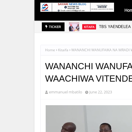
Ho
TBS YAENDELEA 
KITAIFA
TICKER
Home
Kitaifa
WANANCHI WANUFAIKA NA MRADI W
WANANCHI WANUFAI
WAACHIWA VITENDE
emmanuel mbatilo
June 22, 2023