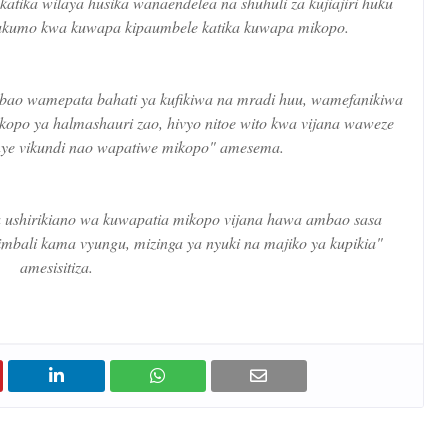
tika wilaya husika wanaendelea na shuhuli za kujiajiri huku
sukumo kwa kuwapa kipaumbele katika kuwapa mikopo.
mbao wamepata bahati ya kufikiwa na mradi huu, wamefanikiwa
opo ya halmashauri zao, hivyo nitoe wito kwa vijana waweze
enye vikundi nao wapatiwe mikopo" amesema.
oa ushirikiano wa kuwapatia mikopo vijana hawa ambao sasa
mbali kama vyungu, mizinga ya nyuki na majiko ya kupikia"
amesisitiza.