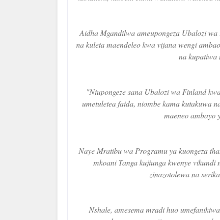
Aidha Mgandilwa ameupongeza Ubalozi wa F
na kuleta maendeleo kwa vijana wengi ambao 
na kupatiwa 
"Niupongeze sana Ubalozi wa Finland kwa 
umetuletea faida, niombe kama kutakuwa na
maeneo ambayo ya
Naye Mratibu wa Programu ya kuongeza tham
mkoani Tanga kujiunga kwenye vikundi na 
zinazotolewa na serik
Nshale, amesema mradi huo umefanikiwa