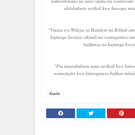
yameonekana na sasa vijana na wanawake ka
akiishukuru serikali kwa kuwapa m
"Vijana wa Wilaya za Handeni na Kilindi a
kujiunga kwenye vikundi na wamepatiwa mik
kujifunza na kujiunga kw
"Pia tunaishukuru sana serikali kwa kut
wamejiajiri kwa kutengeneza bidhaa mbali
Kitaifa