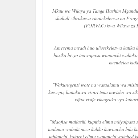
Mkuu wa Wilaya ya Tanga Hashim Mgandilw
shuhuli zilizokuwa zinatekelezwa na Pro
(FORVAC) kwa Wilaya za Han
Amesema mradi huo uliotekelezwa katika 
husika hivyo inawapasa wananchi walioko m
kuendelea kufa
"Wakurugenzi wote na wataalamu wa misitu 
kuwepo, haitakuwa vizuri tena mwisho wa si
vifaa visije vikageuka vya kuha
"Maofisa maliasili, kupitia elimu mliyoipat
taaluma wabaki nazo kuliko kuwaacha bila ku
tabianchi, katoeni elimu wananchi watched k