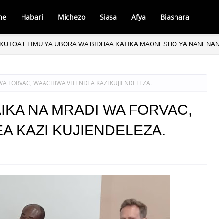
me
Habari
Michezo
Siasa
Afya
Biashara
KUTOA ELIMU YA UBORA WA BIDHAA KATIKA MAONESHO YA NANENA
A FORVAC, WAACHIWA VITENDEA KAZI KUJIENDELEZA.
KA NA MRADI WA FORVAC,
A KAZI KUJIENDELEZA.