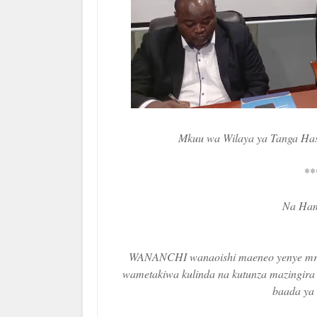
Mkuu wa Wilaya ya Tanga Has
**
Na Ham
WANANCHI wanaoishi maeneo yenye mrad
wametakiwa kulinda na kutunza mazingira 
baada ya