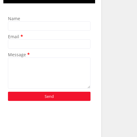
Name
Email
*
Message
*