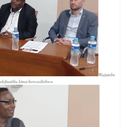
Wajumbe
akifuatilia kinachowasilishwa