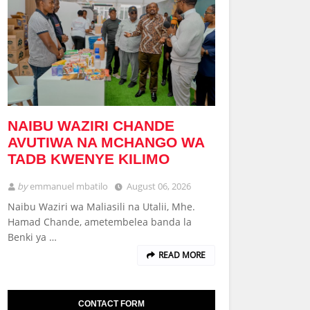
NAIBU WAZIRI CHANDE
AVUTIWA NA MCHANGO WA
TADB KWENYE KILIMO
by
emmanuel mbatilo
August 06, 2026
Naibu Waziri wa Maliasili na Utalii, Mhe.
Hamad Chande, ametembelea banda la
Benki ya …
READ MORE
CONTACT FORM