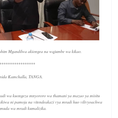
him Mgandilwa akiongea na wqjumbe wa kikao.
*****************
ida Kamchalla, TANGA.
i wa kuongeza mnyororo wa thamani ya mazao ya misitu
ikiwa ni pamoja na vitendeakazi vya mradi huo vilivyoachwa
 muda wa mradi kumalizika.