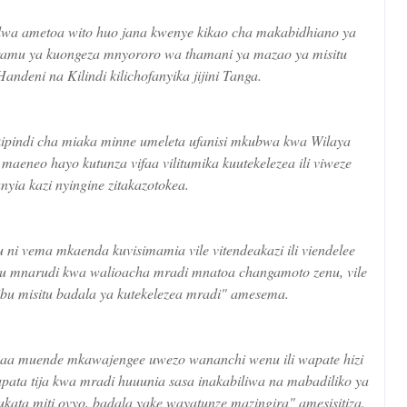
a ametoa wito huo jana kwenye kikao cha makabidhiano ya
gramu ya kuongeza mnyororo wa thamani ya mazao ya misitu
deni na Kilindi kilichofanyika jijini Tanga.
kipindi cha miaka minne umeleta ufanisi mkubwa kwa Wilaya
aeneo hayo kutunza vifaa vilitumika kuutekelezea ili viweze
nyia kazi nyingine zitakazotokea.
ni vema mkaenda kuvisimamia vile vitendeakazi ili viendelee
ku mnarudi kwa walioacha mradi mnatoa changamoto zenu, vile
ribu misitu badala ya kutekelezea mradi" amesema.
a saa muende mkawajengee uwezo wananchi wenu ili wapate hizi
pata tija kwa mradi huuunia sasa inakabiliwa na mabadiliko ya
ukata miti ovyo, badala yake wayatunze mazingira" amesisitiza.