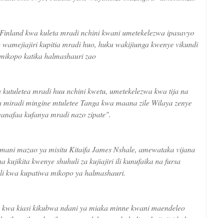
inland kwa kuleta mradi nchini kwani umetekelezwa ipasavyo
wamejiajiri kupitia mradi huo, huku wakijiunga kwenye vikundi
mikopo katika halmashauri zao
kutuletea mradi huu nchini kwetu, umetekelezwa kwa tija na
 miradi mingine mtuletee Tanga kwa maana zile Wilaya zenye
nafaa kufanya mradi nazo zipate".
ani mazao ya misitu Kitaifa James Nshale, amewataka vijana
kujikita kwenye shuhuli za kujiajiri ili kunufaika na fursa
ali kwa kupatiwa mikopo ya halmashauri.
 kwa kiasi kikubwa ndani ya miaka minne kwani maendeleo