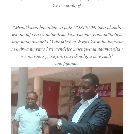
kwa wanafunzi.
"Mradi kama huu ulianzia pale COSTECH, tuna ukumbi
wa ubunifu na wanafundisha kwa vitendo, hapa tulipofikia
sasa tunamwambia Muheshimiwa Waziri kwamba hamasa
ni kubwa na vituo hivi viendelee kujengwa ili uhamasishaji
wa masomo ya sayansi na tekinolojia ikue zaidi"
amefafanua.