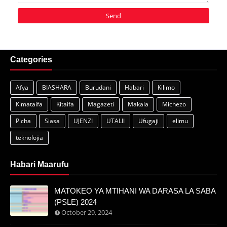
Categories
Afya
BIASHARA
Burudani
Habari
Kilimo
Kimataifa
Kitaifa
Magazeti
Makala
Michezo
Picha
Siasa
UJENZI
UTALII
Ufugaji
elimu
teknolojia
Habari Maarufu
MATOKEO YA MTIHANI WA DARASA LA SABA
(PSLE) 2024
October 29, 2024