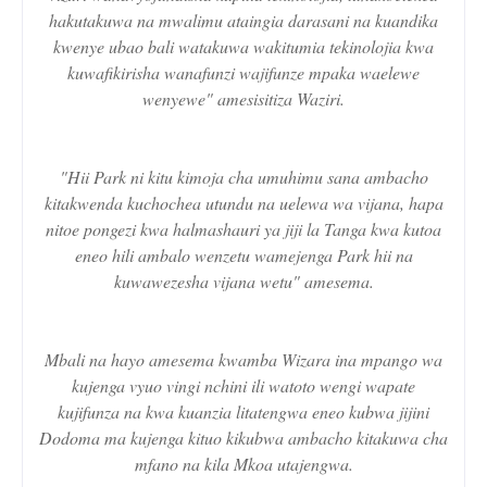
hakutakuwa na mwalimu ataingia darasani na kuandika
kwenye ubao bali watakuwa wakitumia tekinolojia kwa
kuwafikirisha wanafunzi wajifunze mpaka waelewe
wenyewe" amesisitiza Waziri.
"Hii Park ni kitu kimoja cha umuhimu sana ambacho
kitakwenda kuchochea utundu na uelewa wa vijana, hapa
nitoe pongezi kwa halmashauri ya jiji la Tanga kwa kutoa
eneo hili ambalo wenzetu wamejenga Park hii na
kuwawezesha vijana wetu" amesema.
Mbali na hayo amesema kwamba Wizara ina mpango wa
kujenga vyuo vingi nchini ili watoto wengi wapate
kujifunza na kwa kuanzia litatengwa eneo kubwa jijini
Dodoma ma kujenga kituo kikubwa ambacho kitakuwa cha
mfano na kila Mkoa utajengwa.