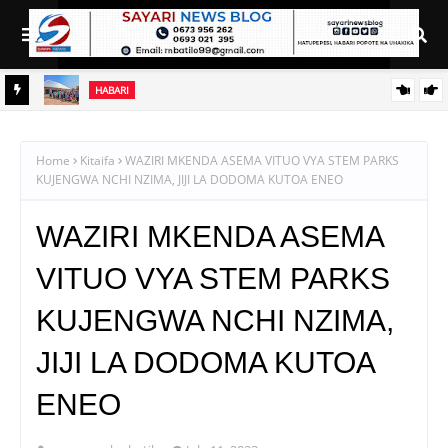
HABARI
NI
AZZA AKAMILISHA HATUA YA UPAUAJI, SASA AIBEBA AJENDA
TAIFA
YA KUMALIZIA ZAHANATI YA SHABULUBA
Home
Kitaifa
WAZIRI MKENDA ASEMA VITUO VYA STEM PARKS
KUJENGWA NCHI NZIMA, JIJI LA DODOMA KUTOA ENEO
WAZIRI MKENDA ASEMA
VITUO VYA STEM PARKS
KUJENGWA NCHI NZIMA,
JIJI LA DODOMA KUTOA
ENEO