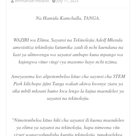
emmanuel mbatilo
July 11, 2023
Na Hamida Kamchalla, TANGA.
WAZIRI wa Elimu, Sayansi na Tekinolojia Adolf Mkenda
amesisitiza tekinilojia kutumika zaidi ili nchi kuendana na
kasi ya ulimwengu wa sayansi ambapo kuna mpango wa
kujengwa vituo vingi vya masomo hayo nchi nzima.
Ameyasema leo alipotembelea kituo cha saysnsi cha STEM
Park kilichopo jijini Tanga wakati akiwa kwenye ziara ya
siku mbili mkoani humo kwa lengo la kujua maendeleo ya
sayansi na tekinolojia.
"Nimetembelea kituo hiki cha sayansi ili kuona maendeleo
ya elimu ya sayansi na tekinolojia, hapa nimeona vitu
vizuri wanavyofundisha kupitia tekinolojia, tunakoelekea