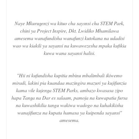
Naye Mkurugenzi wa kituo cha saysnsi cha STEM Park,
chini ya Project Inspire, Dkt. Lwidiko Mhamilawa
amesema wanafundisha wanafunzi kutokana na udadisi
wao wa kiakili ya sayansi na kuwawezesha mpaka kufikia
kuwa wana sayansi halisi.
"Hii ni kufundisha kupitia mbinu mbalimbali ikiwemo
miradi, lakini pia kuandaa mazingira mazuri ya kujifunzia
kama vile kujenga STEM Parks, ambazo kwasasa zipo
hapa Tanga na Dar es salaam, pamoja na kuwapatia fursa
na kuwashikilia tangu wakiwa wadogo na kuhakikisha
wanajifunza na kupata hamasa ya kuipenda sayansi"
amesema.