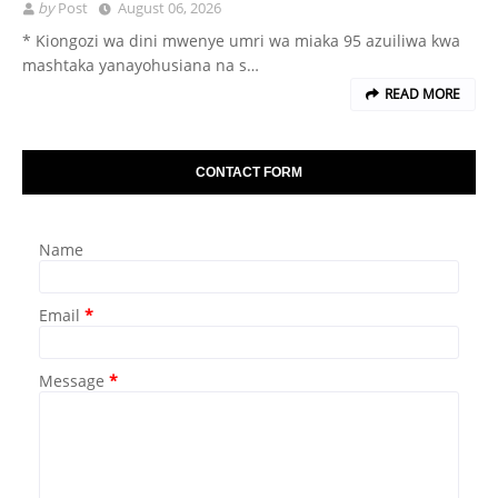
by
Post
August 06, 2026
* Kiongozi wa dini mwenye umri wa miaka 95 azuiliwa kwa
mashtaka yanayohusiana na s…
READ MORE
CONTACT FORM
Name
Email
*
Message
*