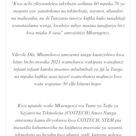
"Kwa nchi zilizoendelea takribani asilimia 60 mpaka 70 ya
mapato yao yanatokana na tekinolojia, sayansi, uhandisi
na mahesabu, na ili Tanzania tuweze kufika huko tunahitaji
wanataaluma wengi, kwahiyo ndiyo maana tunafanya hivi
kwa miaka 8 sasa" amesisitiza Mkurugenzi.
Vilevile Dkt. Mhamilawa amesema tangu kuanzishwa kwa
kituo hicho mwaka 2021 wamekuwa wakipata wanafunzi
tofauti tofauti kutoka maeneo mbalimbali ya jiji la Tanga
na mpaka kufikia sasa tayari wameshatoa mafunzo kwa
watu wapatao 30 elfu kituoni hapo.
Kwa upande wake Mkurugenzi wa Tume ya Taifa ya
Sayansi na Tekinolojia (COSTECH) Amos Nungu
amesema kama ilivyokuwa kwa COSTECH, STEM pia
inasaidia kuhamasisha na kujifunza maswala ya sayansi,
tekinolojia na hesabu kwa ufanisi zaidi, kujenga uelewa