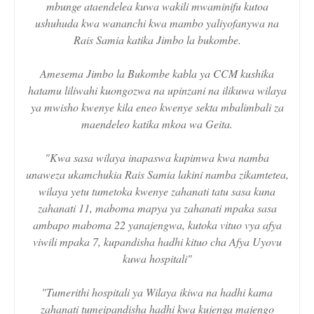
mbunge ataendelea kuwa wakili mwaminifu kutoa
ushuhuda kwa wananchi kwa mambo yaliyofanywa na
Rais Samia katika Jimbo la bukombe.
Amesema Jimbo la Bukombe kabla ya CCM kushika
hatamu liliwahi kuongozwa na upinzani na ilikuwa wilaya
ya mwisho kwenye kila eneo kwenye sekta mbalimbali za
maendeleo katika mkoa wa Geita.
"Kwa sasa wilaya inapaswa kupimwa kwa namba
unaweza ukamchukia Rais Samia lakini namba zikamtetea,
wilaya yetu tumetoka kwenye zahanati tatu sasa kuna
zahanati 11, maboma mapya ya zahanati mpaka sasa
ambapo maboma 22 yanajengwa, kutoka vituo vya afya
viwili mpaka 7, kupandisha hadhi kituo cha Afya Uyovu
kuwa hospitali"
"Tumerithi hospitali ya Wilaya ikiwa na hadhi kama
zahanati tumeipandisha hadhi kwa kujenga majengo