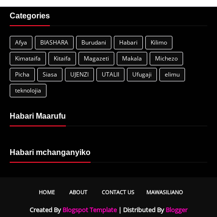
Categories
Afya
BIASHARA
Burudani
Habari
Kilimo
Kimataifa
Kitaifa
Magazeti
Makala
Michezo
Picha
Siasa
UJENZI
UTALII
Ufugaji
elimu
teknolojia
Habari Maarufu
Habari mchanganyiko
HOME
ABOUT
CONTACT US
MAWASILIANO
Created By
Blogspot Template
| Distributed By
Blogger