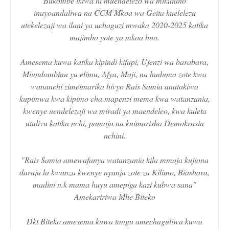
Bukombe ikiwa ni muendelezo wa mikutano
inayoandaliwa na CCM Mkoa wa Geita kueleleza
utekelezaji wa ilani ya uchaguzi mwaka 2020-2025 katika
majimbo yote ya mkoa huo.
Amesema kuwa katika kipindi kifupi, Ujenzi wa barabara,
Miundombinu ya elimu, Afya, Maji, na huduma zote kwa
wananchi zimeimarika hivyo Rais Samia anatakiwa
kupimwa kwa kipimo cha mapenzi mema kwa watanzania,
kwenye uendelezaji wa miradi ya maendeleo, kwa kuleta
utulivu katika nchi, pamoja na kuimarisha Demokrasia
nchini.
"Rais Samia amewafanya watanzania kila mmoja kujiona
daraja la kwanza kwenye nyanja zote za Kilimo, Biashara,
madini n.k mama huyu amepiga kazi kubwa sana"
Amekaririwa Mhe Biteko
Dkt Biteko amesema kuwa tangu amechaguliwa kuwa