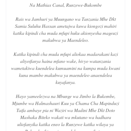
Na Mathias Canal, Runzewe-Bukombe
Rais wa Jamhuri ya Muungano wa Tanzania Mhe Dkt
Samia Suluhu Hassan ametajwa kuwa kiongozi mahiri
katika kipindi cha muda mfupi huku akionyesha mageuzi
makubwa ya Maendeleo.
Katika kipindi cha muda mfupi aliokaa madarakani kazi
aliyoifanya haina mfano wake, hivyo watanzania
wametakiwa kuendelea kumuamini na kumpa muda kwani
kuna mambo makubwa ya maendeleo anaendelea
kuyafanya.
Hayo yameelezwa na Mbunge wa Jimbo la Bukombe,
Mjumbe wa Halmashauri Kuu ya Chama Cha Mapinduzi
Taifa ambaye pia ni Waziri wa Madini Mhe Dkt Doto
Mashaka Biteko wakati wa mkutano wa hadhara
uliofanyika katika eneo la Runzewe katika wilaya ya