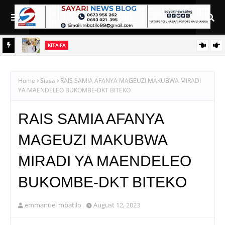
KITAIFA
 ZA
TBS YAENDELEZA ELIMU YA VIWANGO NANENANE,
YAWAFUNGULIA WAZALISHAJI MASOKO
Home
Siasa
RAIS SAMIA AFANYA MAGEUZI MAKUBWA MIRADI
YA MAENDELEO BUKOMBE-DKT BITEKO
RAIS SAMIA AFANYA
MAGEUZI MAKUBWA
MIRADI YA MAENDELEO
BUKOMBE-DKT BITEKO
emmanuel mbatilo
August 12, 2023