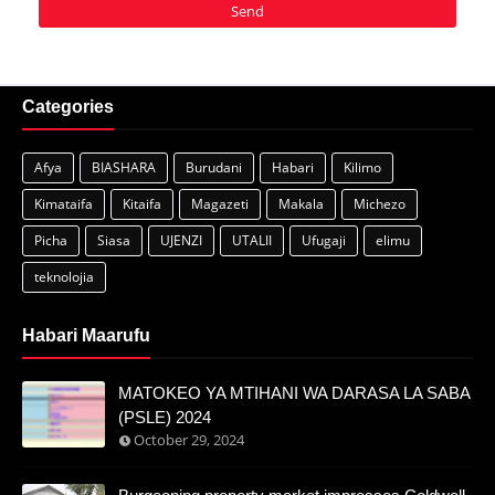
Categories
Afya
BIASHARA
Burudani
Habari
Kilimo
Kimataifa
Kitaifa
Magazeti
Makala
Michezo
Picha
Siasa
UJENZI
UTALII
Ufugaji
elimu
teknolojia
Habari Maarufu
MATOKEO YA MTIHANI WA DARASA LA SABA
(PSLE) 2024
October 29, 2024