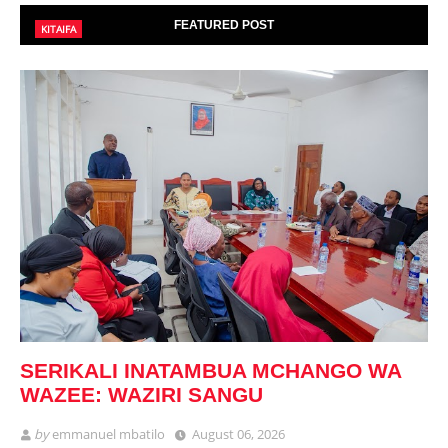
FEATURED POST
KITAIFA
SERIKALI INATAMBUA MCHANGO WA
WAZEE: WAZIRI SANGU
by
emmanuel mbatilo
August 06, 2026