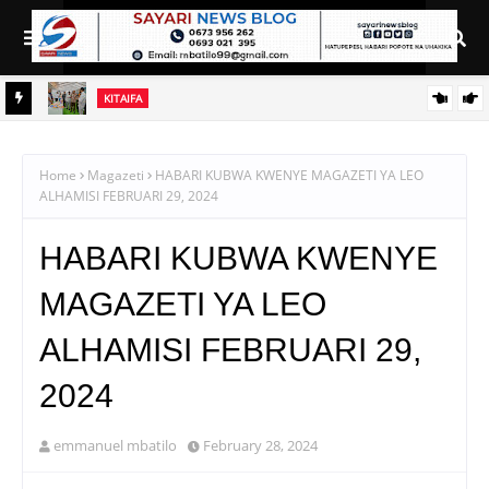
KITAIFA
DB
TBS YAENDELEA KUTOA ELIMU YA UBORA WA BIDHAA KATIKA
MAONESHO YA NANENANE ARUSHA
Home
Magazeti
HABARI KUBWA KWENYE MAGAZETI YA LEO
ALHAMISI FEBRUARI 29, 2024
HABARI KUBWA KWENYE
MAGAZETI YA LEO
ALHAMISI FEBRUARI 29,
2024
emmanuel mbatilo
February 28, 2024