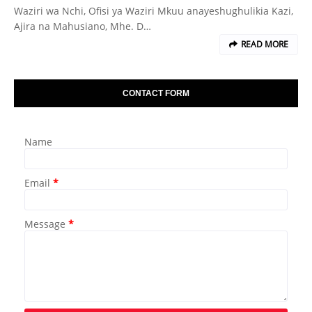
Waziri wa Nchi, Ofisi ya Waziri Mkuu anayeshughulikia Kazi,
Ajira na Mahusiano, Mhe. D…
READ MORE
CONTACT FORM
Name
Email
*
Message
*