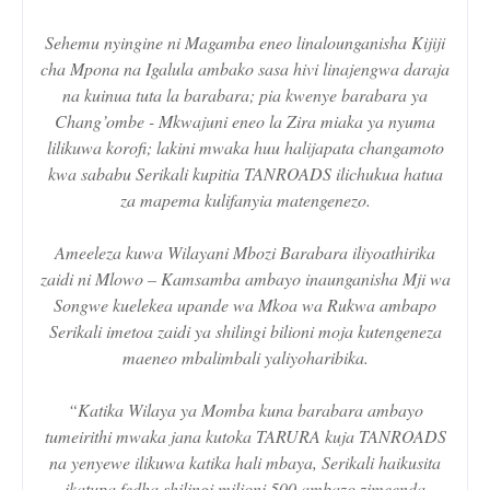
Sehemu nyingine ni Magamba eneo linalounganisha Kijiji
cha Mpona na Igalula ambako sasa hivi linajengwa daraja
na kuinua tuta la barabara; pia kwenye barabara ya
Chang’ombe - Mkwajuni eneo la Zira miaka ya nyuma
lilikuwa korofi; lakini mwaka huu halijapata changamoto
kwa sababu Serikali kupitia TANROADS ilichukua hatua
za mapema kulifanyia matengenezo.
Ameeleza kuwa Wilayani Mbozi Barabara iliyoathirika
zaidi ni Mlowo – Kamsamba ambayo inaunganisha Mji wa
Songwe kuelekea upande wa Mkoa wa Rukwa ambapo
Serikali imetoa zaidi ya shilingi bilioni moja kutengeneza
maeneo mbalimbali yaliyoharibika.
“Katika Wilaya ya Momba kuna barabara ambayo
tumeirithi mwaka jana kutoka TARURA kuja TANROADS
na yenyewe ilikuwa katika hali mbaya, Serikali haikusita
ikatupa fedha shilingi milioni 500 ambazo zimeenda