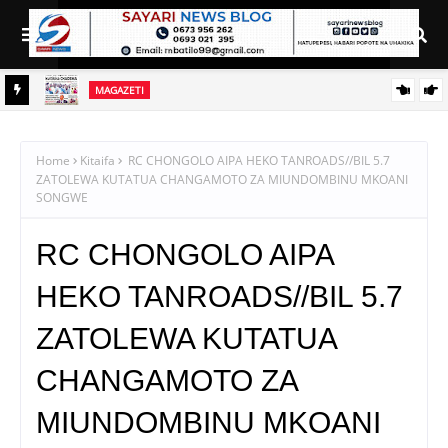
MAGAZETI
JENDA
HABARI KUBWA KWENYE MAGAZETI YA LEO IJUMAA AGOSTI
7, 2026
Home
Kitaifa
RC CHONGOLO AIPA HEKO TANROADS//BIL 5.7
ZATOLEWA KUTATUA CHANGAMOTO ZA MIUNDOMBINU MKOANI
SONGWE
RC CHONGOLO AIPA
HEKO TANROADS//BIL 5.7
ZATOLEWA KUTATUA
CHANGAMOTO ZA
MIUNDOMBINU MKOANI