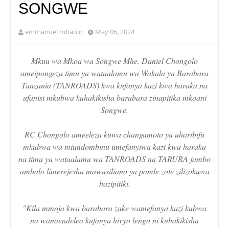
SONGWE
emmanuel mbatilo
May 06, 2024
Mkuu wa Mkoa wa Songwe Mhe. Daniel Chongolo
ameipongeza timu ya wataalamu wa Wakala ya Barabara
Tanzania (TANROADS) kwa kufanya kazi kwa haraka na
ufanisi mkubwa kuhakikisha barabara zinapitika mkoani
Songwe.
RC Chongolo ameeleza kuwa changamoto ya uharibifu
mkubwa wa miundombinu umefanyiwa kazi kwa haraka
na timu ya wataalamu wa TANROADS na TARURA jambo
ambalo limerejesha mawasiliano ya pande zote zilizokuwa
hazipitiki.
"Kila mmoja kwa barabara zake wamefanya kazi kubwa
na wanaendelea kufanya hivyo lengo ni kuhakikisha