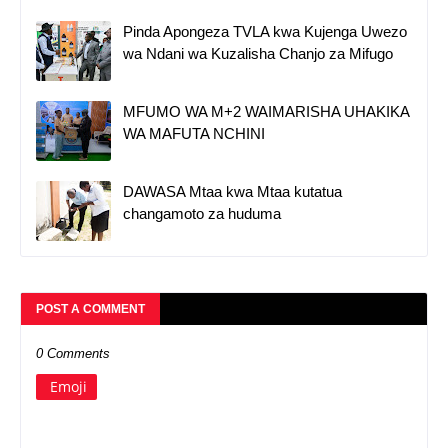
Pinda Apongeza TVLA kwa Kujenga Uwezo
wa Ndani wa Kuzalisha Chanjo za Mifugo
MFUMO WA M+2 WAIMARISHA UHAKIKA
WA MAFUTA NCHINI
DAWASA Mtaa kwa Mtaa kutatua
changamoto za huduma
POST A COMMENT
0 Comments
Emoji