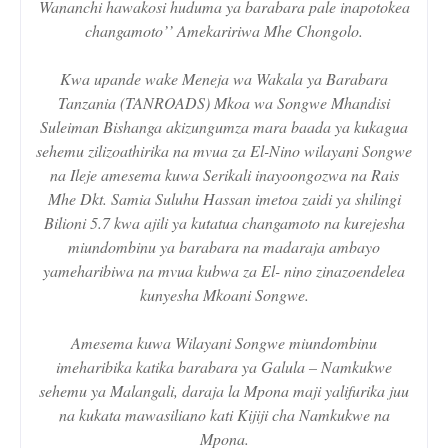
Wananchi hawakosi huduma ya barabara pale inapotokea
changamoto’’ Amekaririwa Mhe Chongolo.
Kwa upande wake Meneja wa Wakala ya Barabara
Tanzania (TANROADS) Mkoa wa Songwe Mhandisi
Suleiman Bishanga akizungumza mara baada ya kukagua
sehemu zilizoathirika na mvua za El-Nino wilayani Songwe
na Ileje amesema kuwa Serikali inayoongozwa na Rais
Mhe Dkt. Samia Suluhu Hassan imetoa zaidi ya shilingi
Bilioni 5.7 kwa ajili ya kutatua changamoto na kurejesha
miundombinu ya barabara na madaraja ambayo
yameharibiwa na mvua kubwa za El- nino zinazoendelea
kunyesha Mkoani Songwe.
Amesema kuwa Wilayani Songwe miundombinu
imeharibika katika barabara ya Galula – Namkukwe
sehemu ya Malangali, daraja la Mpona maji yalifurika juu
na kukata mawasiliano kati Kijiji cha Namkukwe na
Mpona.