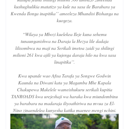
kushughulikia matatizo ya kule na sasa ile Barabara ya
Kwenda Ilonga inapitika’’ ameeleza Mhandisi Bishanga na
kuogeza.
“Wilaya ya Mbozi kuelekea Ileje kuna sehemu
tunaunganishwa na Daraja la Hezya lile dadaja
lilisombwa na maji na Serikali imetoa zaidi ya shilingi
milioni 261 kwa ajili ya kujenga daraja hilo na kwa sasa
linapitika’’.
Kwa upande wao Afisa Tarafa ya Songwe Godwin
Kaunda na Diwani kata ya Magamba Mhe Kapala
Chakupewa Makelele wameishukuru serikali kupitia
TANROADS kwa urejeshaji wa haraka kwa miundombinu
ya barabara na madaraja iliyoathiriwa na mvua za El-
Nino zinaendelea kunyesha katika maeneo mengi nchini.