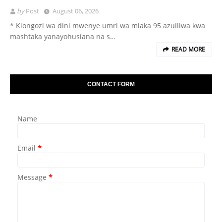
by
Post
August 06, 2026
* Kiongozi wa dini mwenye umri wa miaka 95 azuiliwa kwa
mashtaka yanayohusiana na s…
READ MORE
CONTACT FORM
Name
Email
*
Message
*