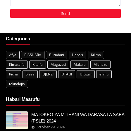
Categories
Afya
BIASHARA
Burudani
Habari
Kilimo
Kimataifa
Kitaifa
Magazeti
Makala
Michezo
Picha
Siasa
UJENZI
UTALII
Ufugaji
elimu
teknolojia
Habari Maarufu
MATOKEO YA MTIHANI WA DARASA LA SABA
(PSLE) 2024
October 29, 2024