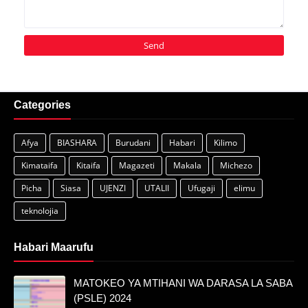
Categories
Afya
BIASHARA
Burudani
Habari
Kilimo
Kimataifa
Kitaifa
Magazeti
Makala
Michezo
Picha
Siasa
UJENZI
UTALII
Ufugaji
elimu
teknolojia
Habari Maarufu
MATOKEO YA MTIHANI WA DARASA LA SABA
(PSLE) 2024