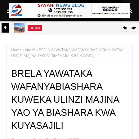
HABARI
NI
AZZA AKAMILISHA HATUA YA UPAUAJI, SASA AIBEBA AJENDA
TAIFA
YA KUMALIZIA ZAHANATI YA SHABULUBA
Home
Kitaifa
BRELA YAWATAKA WAFANYABIASHARA KUWEKA
ULINZI MAJINA YAO YA BIASHARA KWA KUYASAJILI
BRELA YAWATAKA
WAFANYABIASHARA
KUWEKA ULINZI MAJINA
YAO YA BIASHARA KWA
KUYASAJILI