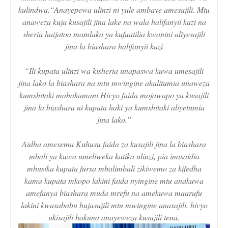
kulindwa.“Anayepewa ulinzi ni yule ambaye amesajili. Mtu
anaweza kuja kusajili jina lake na wala halifanyii kazi na
sheria haijatoa mamlaka ya kufuatilia kwanini aliyesajili
jina la biashara halifanyii kazi
“Ili kupata ulinzi wa kisheria unapaswa kuwa umesajili
jina lako la biashara na mtu mwingine akalitumia unaweza
kumshitaki mahakamani.Hivyo faida mojawapo ya kusajili
jina la biashara ni kupata haki ya kumshitaki aliyetumia
jina lako.”
Aidha amesema Kuhusu faida za kusajili jina la biashara
mbali ya kuwa umeliweka katika ulinzi, pia inasaidia
mhusika kupata fursa mbalimbali zikiwemo za kifedha
kama kupata mkopo lakini faida nyingine mtu anakuwa
amefanya biashara muda mrefu na amekuwa maarufu
lakini kwasababu hujasajili mtu mwingine anasajili, hivyo
ukisajili hakuna anayeweza kusajili tena.