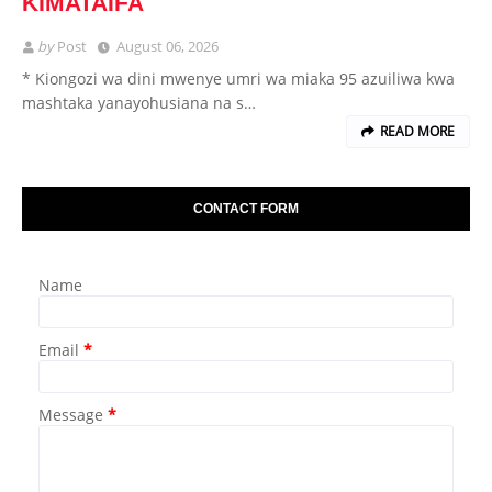
KIMATAIFA
by
Post
August 06, 2026
* Kiongozi wa dini mwenye umri wa miaka 95 azuiliwa kwa
mashtaka yanayohusiana na s…
READ MORE
CONTACT FORM
Name
Email
*
Message
*