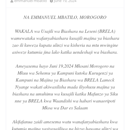
emmanuel mbatilo
June 19, 2024
NA EMMANUEL MBATILO, MOROGORO
WAKALA wa Usajili wa Biashara na Leseni (BRELA)
wamewataka wafanyabiashara kusajili majina ya biashara
zao ili kuweza kupata ulinzi wa kisheria na mtu mwingine
asiweze kutumia jina lako katika uendeshaji wa biashara.
Ameyasema hayo Juni 19,2024 Mkoani Morogoro na
Mkuu wa Sehemu ya Kampuni kutoka Kurugenzi ya
Kampuni na Majina ya Biashara wa BRELA Lameck
Nyange wakati akiwasilisha mada iliyohusu majina ya
biashara na umuhimu wa kusajili katika Mafunzo ya Siku
nne ya BRELA kwa Waandishi wa habari wanaoripoti
Mkoa wa Dar es Salaam
Akifafanua zaidi amesema watu wanafanyabiashara kwa
kutumia majina yasiyosajiliwa na hivyo hawana ulinzi wa