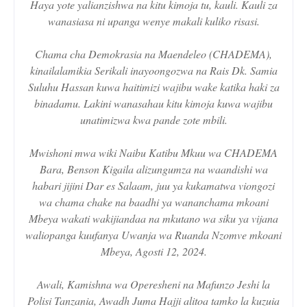
Haya yote yalianzishwa na kitu kimoja tu, kauli. Kauli za
wanasiasa ni upanga wenye makali kuliko risasi.
Chama cha Demokrasia na Maendeleo (CHADEMA),
kinailalamikia Serikali inayoongozwa na Rais Dk. Samia
Suluhu Hassan kuwa haitimizi wajibu wake katika haki za
binadamu. Lakini wanasahau kitu kimoja kuwa wajibu
unatimizwa kwa pande zote mbili.
Mwishoni mwa wiki Naibu Katibu Mkuu wa CHADEMA
Bara, Benson Kigaila alizungumza na waandishi wa
habari jijini Dar es Salaam, juu ya kukamatwa viongozi
wa chama chake na baadhi ya wananchama mkoani
Mbeya wakati wakijiandaa na mkutano wa siku ya vijana
waliopanga kuufanya Uwanja wa Ruanda Nzomve mkoani
Mbeya, Agosti 12, 2024.
Awali, Kamishna wa Operesheni na Mafunzo Jeshi la
Polisi Tanzania, Awadh Juma Hajji alitoa tamko la kuzuia