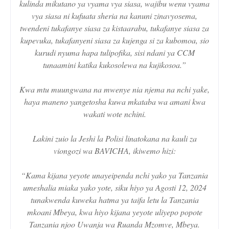
kulinda mikutano ya vyama vya siasa, wajibu wenu vyama
vya siasa ni kufuata sheria na kanuni zinavyosema,
twendeni tukafanye siasa za kistaarabu, tukafanye siasa za
kupevuka, tukafanyeni siasa za kujenga si za kubomoa, sio
kurudi nyuma hapa tulipofika, sisi ndani ya CCM
tunaamini katika kukosolewa na kujikosoa.”
Kwa mtu muungwana na mwenye nia njema na nchi yake,
haya maneno yangetosha kuwa mkataba wa amani kwa
wakati wote nchini.
Lakini zuio la Jeshi la Polisi linatokana na kauli za
viongozi wa BAVICHA, ikiwemo hizi:
“Kama kijana yeyote unayeipenda nchi yako ya Tanzania
umeshalia miaka yako yote, siku hiyo ya Agosti 12, 2024
tunakwenda kuweka hatma ya taifa letu la Tanzania
mkoani Mbeya, kwa hiyo kijana yeyote uliyepo popote
Tanzania njoo Uwanja wa Ruanda Mzomve, Mbeya.