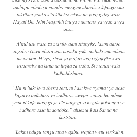
ambapo mbali ya mambo mengine alimaliza kifungo cha
takriban miaka sita kilichowekwa na mtangulizi wake
Hayati Dk. John Magufuli juu ya mikutano ya vyama vya
siasa.
Aliruhusu siasa za majukwaani zifanyike, lakini alitoa
angalizo kuwa uhuru una mipaka yake na haki inaendana
na wajibu. Hivyo, siasa za majukwaani zifanyike kwa
ustaarabu na kutumia lugha za staha. Si matusi wala
kudhalilishana.
“Hii ni haki kwa sheria zetu, ni haki kwa vyama vya siasa
kufanya mikutano ya hadhara, uwepo wangu leo mbele
yenu ni kuja kutangaza, lile tangazo la kuzuia mikutano ya
hadhara sasa linaondoka,” alisema Rais Samia na
kusisitiza:
“Lakini ndugu zangu tuna wajibu, wajibu wetu serikali ni