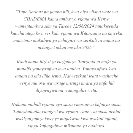
“Tupo Serious na jambo hili, kwa hiyo vijana wote wa
CHADEMA kama ambavyo vijana wa Kenya
wamejitambua siku ya Tarehe 12/08/2024 tunakwenda
kuacha uteja kwa serikali, vijana wa Kitanzania na kuweka
maazimio makubwa ya uchaguzi wa serikali za mitaa na
uchaguzi mkuu mwaka 2025.”
Kauli kama hizi si za kuzipuuza, Tanzania ni moja ya
mataifa yanayosifiwa kwa utulivu. Yanayosifiwa kwa
amani na kila lililo jema. Haiwezekani watu wachache
wenye nia ovu wavuruge misingi imara ya taifa hili
iliyojengwa na watangulizi wetu.
Hakuna mahali vyama vya siasa vimezuiwa kufanya siasa.
Tumeshuhudia viongozi wa vyama vyote vya siasa nchini
wakizungumza kwenye majukwaa kwa nyakati tofauti,
tangu kufunguliwa mikutano ya hadhara.