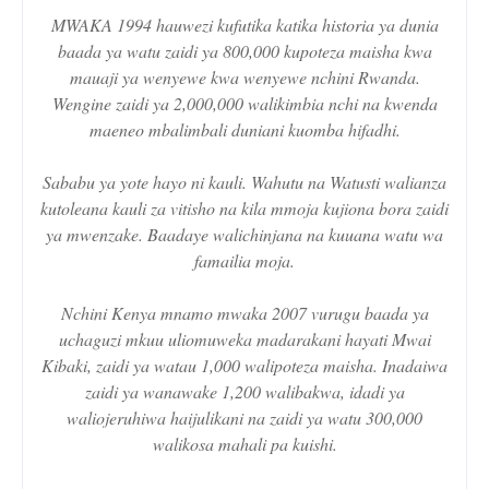
MWAKA 1994 hauwezi kufutika katika historia ya dunia
baada ya watu zaidi ya 800,000 kupoteza maisha kwa
mauaji ya wenyewe kwa wenyewe nchini Rwanda.
Wengine zaidi ya 2,000,000 walikimbia nchi na kwenda
maeneo mbalimbali duniani kuomba hifadhi.
Sababu ya yote hayo ni kauli. Wahutu na Watusti walianza
kutoleana kauli za vitisho na kila mmoja kujiona bora zaidi
ya mwenzake. Baadaye walichinjana na kuuana watu wa
famailia moja.
Nchini Kenya mnamo mwaka 2007 vurugu baada ya
uchaguzi mkuu uliomuweka madarakani hayati Mwai
Kibaki, zaidi ya watau 1,000 walipoteza maisha. Inadaiwa
zaidi ya wanawake 1,200 walibakwa, idadi ya
waliojeruhiwa haijulikani na zaidi ya watu 300,000
walikosa mahali pa kuishi.