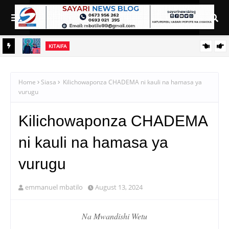
KITAIFA
RAIS SAMIA AIELEKEZA TAMISEMI KUSIMAMIA HUDUMA ZA
UGANI KWA TIJA NA UFANISI
Home
Siasa
Kilichowaponza CHADEMA ni kauli na hamasa ya
vurugu
Kilichowaponza CHADEMA
ni kauli na hamasa ya
vurugu
emmanuel mbatilo
August 13, 2024
Na Mwandishi Wetu