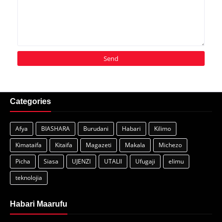
Categories
Afya
BIASHARA
Burudani
Habari
Kilimo
Kimataifa
Kitaifa
Magazeti
Makala
Michezo
Picha
Siasa
UJENZI
UTALII
Ufugaji
elimu
teknolojia
Habari Maarufu