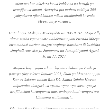
mkutano huo akieleza kuwa kulikuwa na harufu ya
uvunjifu wa amani. Akaagiza pia mabasi zaidi ya 200
yaliyokuwa njiani kutoka mikoa mbalimbali kwenda
Mbeya nayo yazuiwe.
Hata hivyo, Makamu Mwenyekiti wa BAVICHA, Moza Ally
alitoa tamko vijana wote waliokuwa njiani kwenda Mbeya
kwa mabasi wazime magari wafunge barabara ili kusitisha
shughuli zote siku ya Jumamosi na Jumapili yaani Agosti
10 na 11, 2024.
Mambo haya yanaendana kinyume kabisa na kauli za
pamoja zilizotolewa Januari 2023, Ikulu ya Magogoni jijini
Dar es Salaam wakati Rais Dk. Samia Suluhu Hassan
alipowaita viongozi wa vyama vyote vya siasa vyenye
usajili nchini kuzungumza nao, ambapo hadi viongozi wa
Chadema walihudhuria.
Siku hiyo Rais Samia alikutana na vyama vya siasa nchini