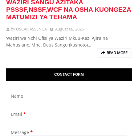
WAZIRI SANGU AZITAKA
PSSSF,NSSF,WCF NA OSHA KUONGEZA
MATUMIZI YA TEHAMA
by
OSCAR ASSENGA
August 08, 2026
Waziri wa Nchi Ofisi ya Waziri Mkuu-Kazi Ajira na
Mahusiano, Mhe. Deus Sangu (kushoto)…
READ MORE
CONTACT FORM
Name
Email
*
Message
*