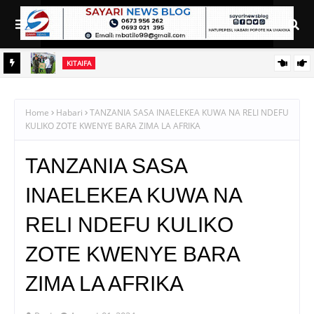
KITAIFA
NAIBU KATIBU MKUU TAMISEMI ATEMBELEA BANDA LA OFISI
YA MAKAMU WA RAIS
Home
Habari
TANZANIA SASA INAELEKEA KUWA NA RELI NDEFU
KULIKO ZOTE KWENYE BARA ZIMA LA AFRIKA
TANZANIA SASA
INAELEKEA KUWA NA
RELI NDEFU KULIKO
ZOTE KWENYE BARA
ZIMA LA AFRIKA