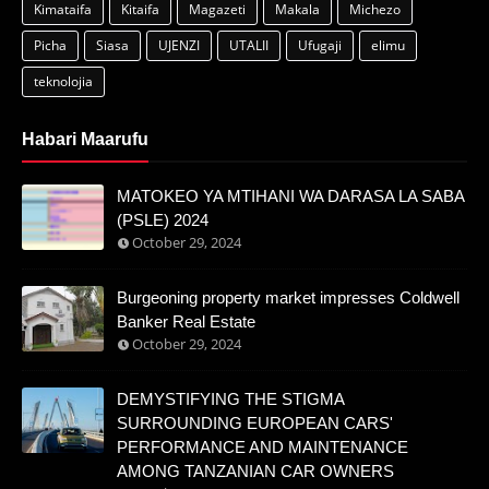
Kimataifa
Kitaifa
Magazeti
Makala
Michezo
Picha
Siasa
UJENZI
UTALII
Ufugaji
elimu
teknolojia
Habari Maarufu
MATOKEO YA MTIHANI WA DARASA LA SABA
(PSLE) 2024
October 29, 2024
Burgeoning property market impresses Coldwell
Banker Real Estate
October 29, 2024
DEMYSTIFYING THE STIGMA
SURROUNDING EUROPEAN CARS'
PERFORMANCE AND MAINTENANCE
AMONG TANZANIAN CAR OWNERS