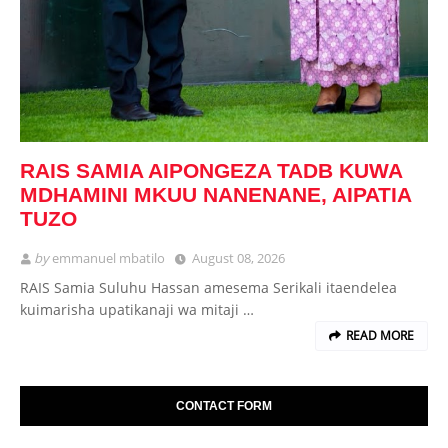
RAIS SAMIA AIPONGEZA TADB KUWA
MDHAMINI MKUU NANENANE, AIPATIA
TUZO
by
emmanuel mbatilo
August 08, 2026
RAIS Samia Suluhu Hassan amesema Serikali itaendelea
kuimarisha upatikanaji wa mitaji …
READ MORE
CONTACT FORM