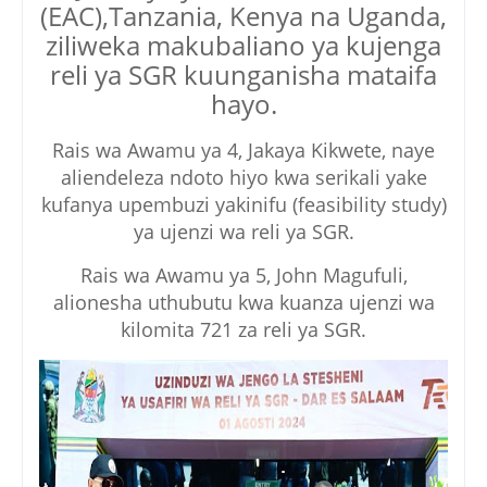
(EAC),Tanzania, Kenya na Uganda,
ziliweka makubaliano ya kujenga
reli ya SGR kuunganisha mataifa
hayo.
Rais wa Awamu ya 4, Jakaya Kikwete, naye
aliendeleza ndoto hiyo kwa serikali yake
kufanya upembuzi yakinifu (feasibility study)
ya ujenzi wa reli ya SGR.
Rais wa Awamu ya 5, John Magufuli,
alionesha uthubutu kwa kuanza ujenzi wa
kilomita 721 za reli ya SGR.