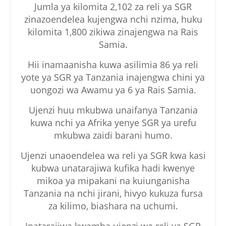
Jumla ya kilomita 2,102 za reli ya SGR
zinazoendelea kujengwa nchi nzima, huku
kilomita 1,800 zikiwa zinajengwa na Rais
Samia.
Hii inamaanisha kuwa asilimia 86 ya reli
yote ya SGR ya Tanzania inajengwa chini ya
uongozi wa Awamu ya 6 ya Rais Samia.
Ujenzi huu mkubwa unaifanya Tanzania
kuwa nchi ya Afrika yenye SGR ya urefu
mkubwa zaidi barani humo.
Ujenzi unaoendelea wa reli ya SGR kwa kasi
kubwa unatarajiwa kufika hadi kwenye
mikoa ya mipakani na kuiunganisha
Tanzania na nchi jirani, hivyo kukuza fursa
za kilimo, biashara na uchumi.
Inatarajiwa kwamba ujenzi wa reli ya SGR