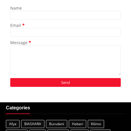
Name
Email
*
Message
*
Categories
Afya
BIASHARA
Burudani
Habari
Kilimo