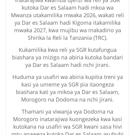
kutoka Dar es Salaam hadi mkoa wa
Mwanza utakamilika mwaka 2026, wakati reli
ya Dar es Salaam hadi Kigoma itakamilika
mwaka 2027, kwa mujibu wa makadirio ya
Shirika la Reli la Tanzania (TRC).
Kukamilika kwa reli ya SGR kutafungua
biashara ya mizigo na abiria kutoka bandari
ya Dar es Salaam hadi nchi jirani.
Huduma ya usafiri wa abiria kupitia treni ya
kasi ya umeme ya SGR pia itaongeza
biashara kati ya mikoa ya Dar es Salaam,
Morogoro na Dodoma na nchi jirani.
Thamani ya viwanja vya Dodoma na
Morogoro inatarajiwa kuongezeka kwa kasi
kutokana na usafiri wa SGR kwani sasa hivi
mtu anaweza kutoka Dar es Salaam asubuhi