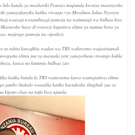
a hilo kanda ya mashariki Franses mapunda kwenye maonyesho
ki yanayofanyika katika viwanja vya Mwalimu Julius Nyerere
ji,wauzaji,wasambazaji pamoja na watumiaji wa bidhaa hizo
e Maonesho hayo ili waweze kupatiwa elimu ya namna bora ya
 zao, majengo pamoja na vipodozi.
o ni rahisi kuwafikia wadau wa TBS wakiwemo wajasiriamali
wapatia elimu juu ya masuala yote yanayohusu viwango kabla
mbaza, kuuza na kutumia bidhaa zao.
fika katika banda la TBS wamesema kuwa wamepatiwa elimu
go jambo litakalo wasaidia katika kuendesha shughuli zao za
ua kipato chao na taifa kwa ujumla.