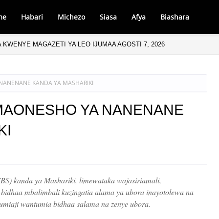
me
Habari
Michezo
Siasa
Afya
Biashara
 KWENYE MAGAZETI YA LEO IJUMAA AGOSTI 7, 2026
NANENANE KANDA YA MASHARIKI
 MAONESHO YA NANENANE
KI
S) kanda ya Mashariki, limewataka wajasiriamali,
 bidhaa mbalimbali kuzingatia alama ya ubora inayotolewa na
watumiaji wantumia bidhaa salama na zenye ubora.