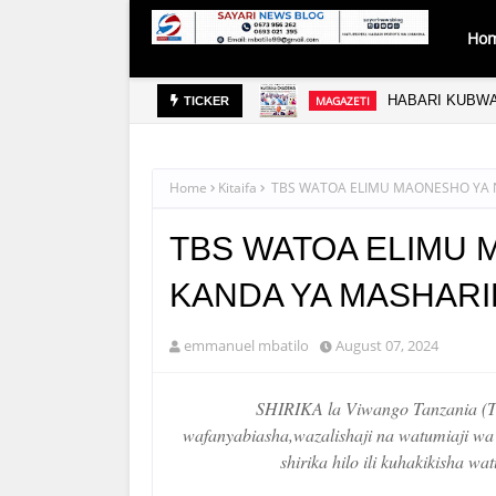
Ho
UBA
HABARI KUBWA
MAGAZETI
TICKER
Home
Kitaifa
TBS WATOA ELIMU MAONESHO YA 
TBS WATOA ELIMU
KANDA YA MASHARI
emmanuel mbatilo
August 07, 2024
SHIRIKA la Viwango Tanzania (TB
wafanyabiasha,wazalishaji na watumiaji wa
shirika hilo ili kuhakikisha 