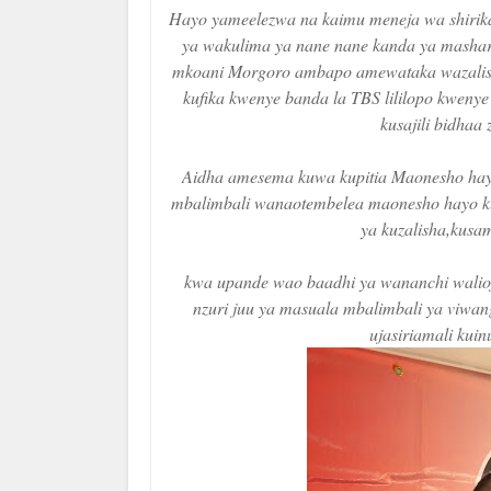
Hayo yameelezwa na kaimu meneja wa shirik
ya wakulima ya nane nane kanda ya mashari
mkoani Morgoro ambapo amewataka wazalisha
kufika kwenye banda la TBS lililopo kweny
kusajili bidhaa
Aidha amesema kuwa kupitia Maonesho hay
mbalimbali wanaotembelea maonesho hayo ku
ya kuzalisha,kusa
kwa upande wao baadhi ya wananchi walio
nzuri juu ya masuala mbalimbali ya viwan
ujasiriamali kuin