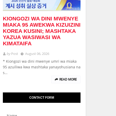
KIONGOZI WA DINI MWENYE
MIAKA 95 AWEKWA KIZUIZINI
KOREA KUSINI; MASHTAKA
YAZUA WASIWASI WA
KIMATAIFA
by
Post
August 06, 2026
* Kiongozi wa dini mwenye umri wa miaka
95 azuiliwa kwa mashtaka yanayohusiana na
s…
READ MORE
CONTACT FORM
Name