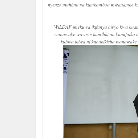
nyenzo muhimu ya kumkomboa mwanamke katik
WiLDAF imekuwa ikifanya hivyo kwa kuam
wanawake waweze kumiliki au kunufaika na
kubwa ikiwa ni kuhakikisha wanawake w