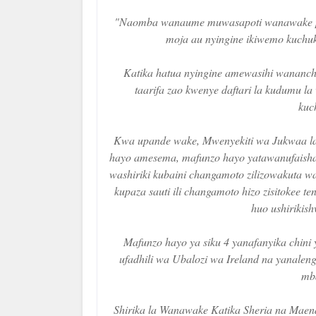
"Naomba wanaume muwasapoti wanawake pa
moja au nyingine ikiwemo kuchu
Katika hatua nyingine amewasihi wananchi 
taarifa zao kwenye daftari la kudumu la
kuc
Kwa upande wake, Mwenyekiti wa Jukwaa la
hayo amesema, mafunzo hayo yatawanufaisha 
washiriki kubaini changamoto zilizowakuta wati
kupaza sauti ili changamoto hizo zisitokee t
huo ushirikis
Mafunzo hayo ya siku 4 yanafanyika chi
ufadhili wa Ubalozi wa Ireland na yanalen
mba
Shirika la Wanawake Katika Sheria na Maen