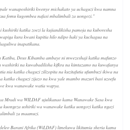
le wanaposhiriki kwenye michakato ya uchaguzi kwa namna
kua fomu kugombea nafasi mbalimbali za uongozi."
kushiriki katika zoezi la kujiandikisha pamoja na kuboresha
 wapiga kura kwani kupitia hilo ndipo haki ya kuchagua na
haguliwa inapatikana.
 Katiba, Deus Kibamba ambaye ni mwezeshaji katika mafunzo
washiriki na kuwabadilisha kifkra na kimtazamo na kuwafanya
a nia katika chaguzi zilizopita na kuzitafutia ufumbuzi ikiwa na
ena katika chaguzi zijazo na kwa yale mambo mazuri basi uzoefu
hwe kwa wanawake watia wapya.
ni ya Mradi wa WILDAF ujulikanao kama Wanawake Sasa kwa
ga kuongeza ushiriki wa wanawake katika uongozi katika ngazi
limbali za maamuzi.
deleo Barani Afrika (WiLDAF) limekuwa likitumia sheria kama