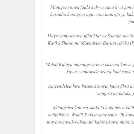
Miongoni mwa faida kubwa sana kwa jamii
kusaidia kuongeza nguvu na maarifa ya kuko
ja
Hayo yamesemwa jijini Dar es Salaam leo S
Katika Sheria na Maendeleo Barani Afrika
Wakili Kulaya ameongeza kwa kusema kuwa,
kuwa, wanawake wana haki sawa y
Ameendelea kwa kusema kuwa, kuna fikra 
viongozi na kutaka 
Akiongelea kuhusu suala la kufanikwa kat
kufanikiwa, Wakili Kulaya amesema "Ili kuw
moyoni mwako ukiamini kabisa kuwa mimi nat