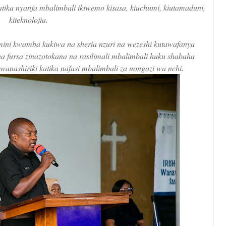
a nyanja mbalimbali ikiwemo kisasa, kiuchumi, kiutamaduni,
kiteknolojia.
ini kwamba kukiwa na sheria nzuri na wezeshi kutawafanya
 fursa zinazotokana na rasilimali mbalimbali huku shabaha
anashiriki katika nafasi mbalimbali za uongozi wa nchi.