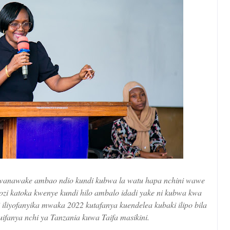
na wanawake ambao ndio kundi kubwa la watu hapa nchini wawe
zi katoka kwenye kundi hilo ambalo idadi yake ni kubwa kwa
 iliyofanyika mwaka 2022 kutafanya kuendelea kubaki ilipo bila
uifanya nchi ya Tanzania kuwa Taifa masikini.