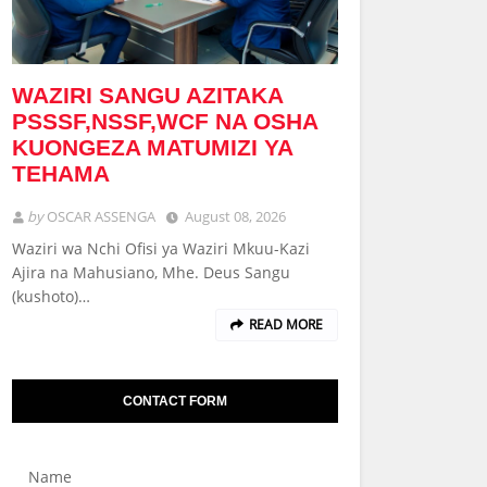
WAZIRI SANGU AZITAKA
PSSSF,NSSF,WCF NA OSHA
KUONGEZA MATUMIZI YA
TEHAMA
by
OSCAR ASSENGA
August 08, 2026
Waziri wa Nchi Ofisi ya Waziri Mkuu-Kazi
Ajira na Mahusiano, Mhe. Deus Sangu
(kushoto)…
READ MORE
CONTACT FORM
Name