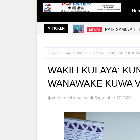
Ho
RAIS SAMIA AIE
KITAIFA
TICKER
Home
Kitaifa
WAKILI KULAYA: KUNA FAIDA KUB
WAKILI KULAYA: KU
WANAWAKE KUWA V
emmanuel mbatilo
September 17, 2024