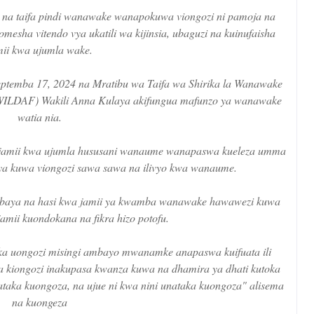
 na taifa pindi wanawake wanapokuwa viongozi ni pamoja na
mesha vitendo vya ukatili wa kijinsia, ubaguzi na kuinufaisha
mii kwa ujumla wake.
eptemba 17, 2024 na Mratibu wa Taifa wa Shirika la Wanawake
 (WILDAF) Wakili Anna Kulaya akifungua mafunzo ya wanawake
watia nia.
 jamii kwa ujumla hususani wanaume wanapaswa kueleza umma
a kuwa viongozi sawa sawa na ilivyo kwa wanaume.
mbaya na hasi kwa jamii ya kwamba wanawake hawawezi kuwa
jamii kuondokana na fikra hizo potofu.
ika uongozi misingi ambayo mwanamke anapaswa kuifuata ili
a kiongozi inakupasa kwanza kuwa na dhamira ya dhati kutoka
aka kuongoza, na ujue ni kwa nini unataka kuongoza" alisema
na kuongeza