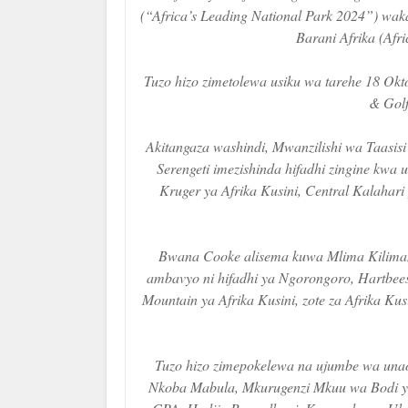
(“Africa’s Leading National Park 2024”) waka
Barani Afrika (Afri
Tuzo hizo zimetolewa usiku wa tarehe 18 Ok
& Golf
Akitangaza washindi, Mwanzilishi wa Taasi
Serengeti imezishinda hifadhi zingine kwa
Kruger ya Afrika Kusini, Central Kalahari
Bwana Cooke alisema kuwa Mlima Kilimanjar
ambavyo ni hifadhi ya Ngorongoro, Hartbees
Mountain ya Afrika Kusini, zote za Afrika K
Tuzo hizo zimepokelewa na ujumbe wa una
Nkoba Mabula, Mkurugenzi Mkuu wa Bodi y