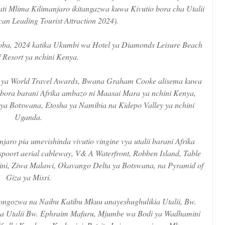
ti Mlima Kilimanjaro ikitangazwa kuwa Kivutio bora cha Utalii
can Leading Tourist Attraction 2024).
toba, 2024 katika Ukumbi wa Hotel ya Diamonds Leisure Beach
 Resort ya nchini Kenya.
si ya World Travel Awards, Bwana Graham Cooke alisema kuwa
 ubora barani Afrika ambazo ni Maasai Mara ya nchini Kenya,
 ya Botswana, Etosha ya Namibia na Kidepo Valley ya nchini
Uganda.
o pia umevishinda vivutio vingine vya utalii barani Afrika
poort aerial cableway, V& A Waterfront, Robben Island, Table
usini, Ziwa Malawi, Okavango Delta ya Botswana, na Pyramid of
Giza ya Misri.
ongozwa na Naibu Katibu Mkuu anayeshughulikia Utalii, Bw.
a Utalii Bw. Ephraim Mafuru, Mjumbe wa Bodi ya Wadhamini