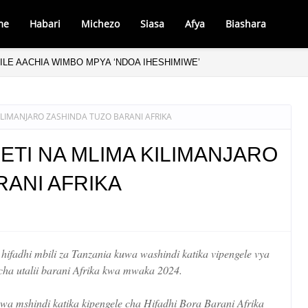
me
Habari
Michezo
Siasa
Afya
Biashara
ILE AACHIA WIMBO MPYA ‘NDOA IHESHIMIWE’
ILIMANJARO ZASHINDA TUZO BARANI AFRIKA
ETI NA MLIMA KILIMANJARO
RANI AFRIKA
hifadhi mbili za Tanzania kuwa washindi katika vipengele vya
 cha utalii barani Afrika kwa mwaka 2024.
uwa mshindi katika kipengele cha Hifadhi Bora Barani Afrika