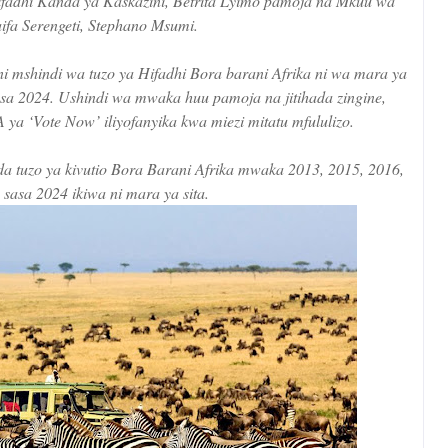
dhi Kanda ya Kaskazini, Betrita Lyimo pamoja na Mkuu wa
aifa Serengeti, Stephano Msumi.
i mshindi wa tuzo ya Hifadhi Bora barani Afrika ni wa mara ya
asa 2024. Ushindi wa mwaka huu pamoja na jitihada zingine,
 ‘Vote Now’ iliyofanyika kwa miezi mitatu mfululizo.
 tuzo ya kivutio Bora Barani Afrika mwaka 2013, 2015, 2016,
 sasa 2024 ikiwa ni mara ya sita.