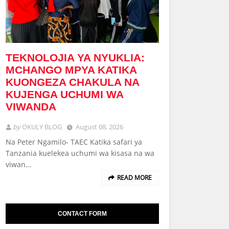
TEKNOLOJIA YA NYUKLIA:
MCHANGO MPYA KATIKA
KUONGEZA CHAKULA NA
KUJENGA UCHUMI WA
VIWANDA
by
OKULY BLOG
August 08, 2026
Na Peter Ngamilo- TAEC Katika safari ya
Tanzania kuelekea uchumi wa kisasa na wa
viwan…
READ MORE
CONTACT FORM