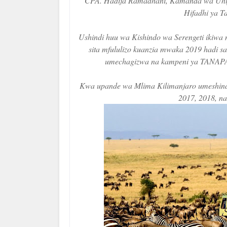
CPA. Hadija Ramadhani, Kamanda wa Uhifa
Hifadhi ya T
Ushindi huu wa Kishindo wa Serengeti ikiwa n
sita mfululizo kuanzia mwaka 2019 hadi s
umechagizwa na kampeni ya TANAPA ya
Kwa upande wa Mlima Kilimanjaro umeshinda
2017, 2018, na