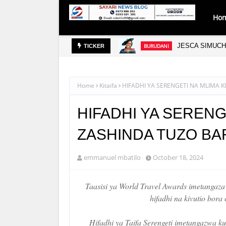
Ho
 VIWANDA
JESCA SIMUCH
BURUDANI
TICKER
Home
Kitaifa
HIFADHI YA SERENGETI NA MLIMA K
HIFADHI YA SERENG
ZASHINDA TUZO BA
emmanuel mbatilo
October 18, 2024
Taasisi ya World Travel Awards imetangaza 
hifadhi na kivutio bora
Hifadhi ya Taifa Serengeti imetangazwa k