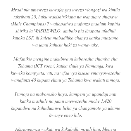
Mradi pia umeweza kuwajengea uwezo viongozi wa kimila
takribani 20, huku wakishirikiana na wanaume shupavu
(Male Champions) 7 waliopatiwa mafunzo maalum kupitia
shirika la WASHEWILO, ambalo pia linapata ufadhili
kutoka LSF, ili kuleta mabadiliko chanya katika mtazamo
wa jamii kuhusu haki za wanawake.
Mafanikio mengine makubwa ni kuboresha chumba cha
Tehama (ICT room) katika shule ya Namanga, kwa
kuweka kompyuta, viti, na vifaa vya kisasa vinavyowezesha
wanafunzi 40 kupata elimu ya Tehama kwa wakati mmoja.
Pamoja na maboresho haya, kampeni ya upandaji miti
katika mashule na jamii imewezesha miche 1,420
kupandwa na kuhudumiwa licha ya changamoto ya ukame
kwenye eneo hilo.
Akizungumza wakati wa kukabidhi mradi huu, Meneja