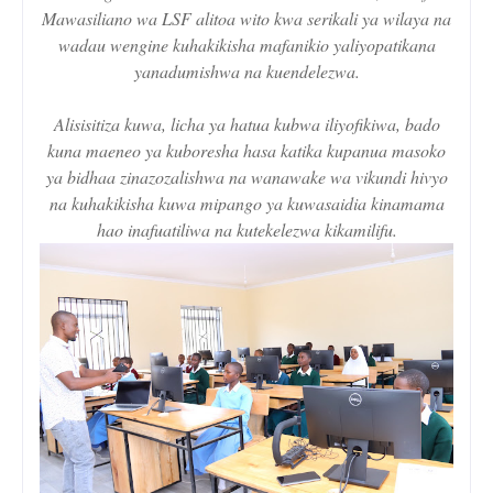
Mawasiliano wa LSF alitoa wito kwa serikali ya wilaya na
wadau wengine kuhakikisha mafanikio yaliyopatikana
yanadumishwa na kuendelezwa.
Alisisitiza kuwa, licha ya hatua kubwa iliyofikiwa, bado
kuna maeneo ya kuboresha hasa katika kupanua masoko
ya bidhaa zinazozalishwa na wanawake wa vikundi hivyo
na kuhakikisha kuwa mipango ya kuwasaidia kinamama
hao inafuatiliwa na kutekelezwa kikamilifu.