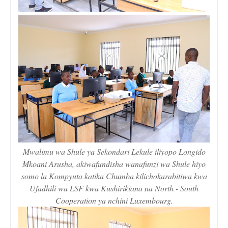
Mwalimu wa Shule ya Sekondari Lekule iliyopo Longido
Mkoani Arusha, akiwafundisha wanafunzi wa Shule hiyo
somo la Kompyuta katika Chumba kilichokarabitiwa kwa
Ufadhili wa LSF kwa Kushirikiana na North - South
Cooperation ya nchini Luxembourg.