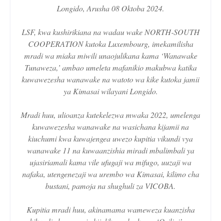
Longido, Arusha 08 Oktoba 2024.
LSF, kwa kushirikiana na wadau wake NORTH-SOUTH
COOPERATION kutoka Luxembourg, imekamilisha
mradi wa miaka miwili unaojulikana kama ‘Wanawake
Tunaweza,’ ambao umeleta mafanikio makubwa katika
kuwawezesha wanawake na watoto wa kike kutoka jamii
ya Kimasai wilayani Longido.
Mradi huu, ulioanza kutekelezwa mwaka 2022, umelenga
kuwawezesha wanawake na wasichana kijamii na
kiuchumi kwa kuwajengea uwezo kupitia vikundi vya
wanawake 11 na kuwaanzishia miradi mbalimbali ya
ujasiriamali kama vile ufugaji wa mifugo, uuzaji wa
nafaka, utengenezaji wa urembo wa Kimasai, kilimo cha
bustani, pamoja na shughuli za VICOBA.
Kupitia mradi huu, akinamama wameweza kuanzisha