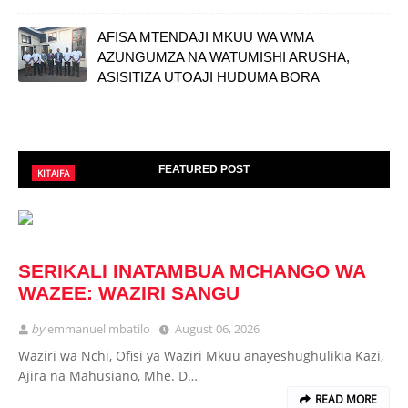
AFISA MTENDAJI MKUU WA WMA
AZUNGUMZA NA WATUMISHI ARUSHA,
ASISITIZA UTOAJI HUDUMA BORA
FEATURED POST
KITAIFA
SERIKALI INATAMBUA MCHANGO WA
WAZEE: WAZIRI SANGU
by
emmanuel mbatilo
August 06, 2026
Waziri wa Nchi, Ofisi ya Waziri Mkuu anayeshughulikia Kazi,
Ajira na Mahusiano, Mhe. D…
READ MORE