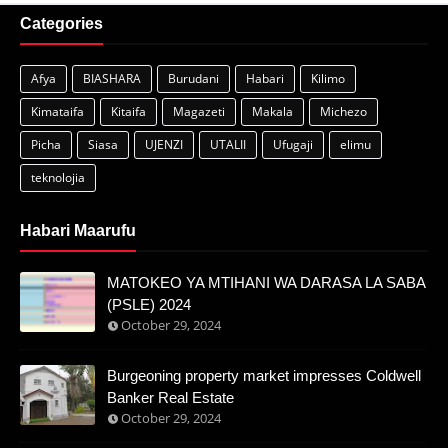
Categories
Afya
BIASHARA
Burudani
Habari
Kilimo
Kimataifa
Kitaifa
Magazeti
Makala
Michezo
Picha
Siasa
UJENZI
UTALII
Ufugaji
elimu
teknolojia
Habari Maarufu
MATOKEO YA MTIHANI WA DARASA LA SABA
(PSLE) 2024
October 29, 2024
Burgeoning property market impresses Coldwell
Banker Real Estate
October 29, 2024