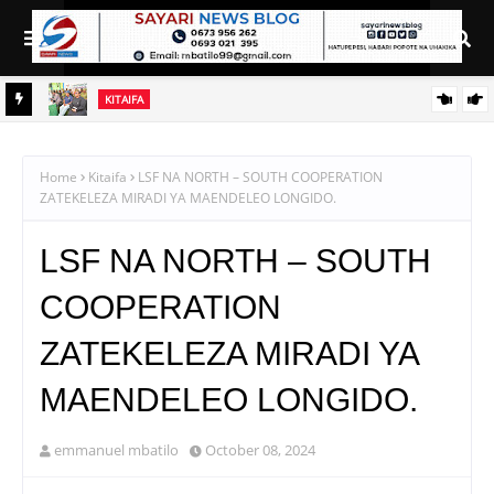
KITAIFA
DC aipongeza Green Acres kwa kuanzisha klabu ya uhamiaji
A
I YA
Home
Kitaifa
LSF NA NORTH – SOUTH COOPERATION
ZATEKELEZA MIRADI YA MAENDELEO LONGIDO.
LSF NA NORTH – SOUTH
COOPERATION
ZATEKELEZA MIRADI YA
MAENDELEO LONGIDO.
emmanuel mbatilo
October 08, 2024