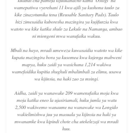
kikundi cha pamoja kijulikanacho kama ‘Osiligi’ na
wamepatiwa vyerehani 11 kwa ajili ya kushona taulo za
kike zinazotumika tena (Reusable Sanitary Pads). Taulo
hizi zimesaidia kuboresha mazingira ya kujifunzia kwa
watoto wa kike katika shule za Lekule na Namanga, ambao
ni miongoni mwa wanufaika wakuu.
Mbali na hayo, mradi umeweza kuwasaidia watoto wa kike
kupata mazingira bora ya kusomea kwa kujenga mabweni
mapya, huku zaidi ya wasichana 1,214 wakiwa
wamefaidika kupitia shughuli mbalimbali za elimu, usawa
wa kijinsia, na haki zao za msingi.
Aidha, zaidi ya wanawake 209 wamenufaika moja kwa
moja katika eneo la ujasiriamali, huku jumla ya watu
2,500 wakiwemo wanaume na wanawake wa Longido
wakielimishwa juu ya masuala ya kijinsia na haki ya
mwanamke kwa kipindi chote cha utekelezaji wa mradi
huu.