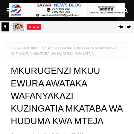
India
KITAIFA
TBS YAWAFUNGULIA WAJASIRIAMALI NJIA YA MASOKO
KUPITIA UBORA WA BIDHAA
Home
MKURUGENZI MKUU EWURA AWATAKA WAFANYAKAZI
KUZINGATIA MKATABA WA HUDUMA KWA MTEJA
MKURUGENZI MKUU
EWURA AWATAKA
WAFANYAKAZI
KUZINGATIA MKATABA WA
HUDUMA KWA MTEJA