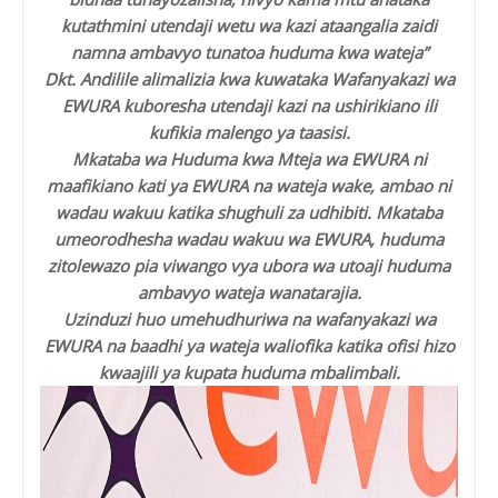
kutathmini utendaji wetu wa kazi ataangalia zaidi
namna ambavyo tunatoa huduma kwa wateja”
Dkt. Andilile alimalizia kwa kuwataka Wafanyakazi wa
EWURA kuboresha utendaji kazi na ushirikiano ili
kufikia malengo ya taasisi.
Mkataba wa Huduma kwa Mteja wa EWURA ni
maafikiano kati ya EWURA na wateja wake, ambao ni
wadau wakuu katika shughuli za udhibiti. Mkataba
umeorodhesha wadau wakuu wa EWURA, huduma
zitolewazo pia viwango vya ubora wa utoaji huduma
ambavyo wateja wanatarajia.
Uzinduzi huo umehudhuriwa na wafanyakazi wa
EWURA na baadhi ya wateja waliofika katika ofisi hizo
kwaajili ya kupata huduma mbalimbali.