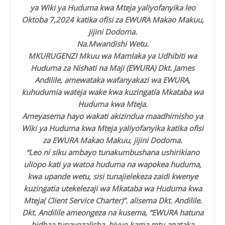
ya Wiki ya Huduma kwa Mteja yaliyofanyika leo
Oktoba 7,2024 katika ofisi za EWURA Makao Makuu,
jijini Dodoma.
Na.Mwandishi Wetu.
MKURUGENZI Mkuu wa Mamlaka ya Udhibiti wa
Huduma za Nishati na Maji (EWURA) Dkt. James
Andilile, amewataka wafanyakazi wa EWURA,
kuhudumia wateja wake kwa kuzingatia Mkataba wa
Huduma kwa Mteja.
Ameyasema hayo wakati akizindua maadhimisho ya
Wiki ya Huduma kwa Mteja yaliyofanyika katika ofisi
za EWURA Makao Makuu, jijini Dodoma.
“Leo ni siku ambayo tunakumbushana ushirikiano
uliopo kati ya watoa huduma na wapokea huduma,
kwa upande wetu, sisi tunajielekeza zaidi kwenye
kuzingatia utekelezaji wa Mkataba wa Huduma kwa
Mteja( Client Service Charter)”. alisema Dkt. Andilile.
Dkt. Andilile ameongeza na kusema, “EWURA hatuna
bidhaa tunayozalisha, hivyo kama mtu anataka