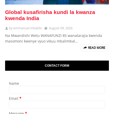
Global kusafirisha kundi la kwanza
kwenda India
by
emmanuel mbatilo
August 09, 2026
Na Mwandishi Wetu WANAFUNZI 85 wanatarajia kwenda
masomoni kwenye vyuo vikuu mbalimbal…
READ MORE
CONTACT FORM
Name
Email
*
Message
*