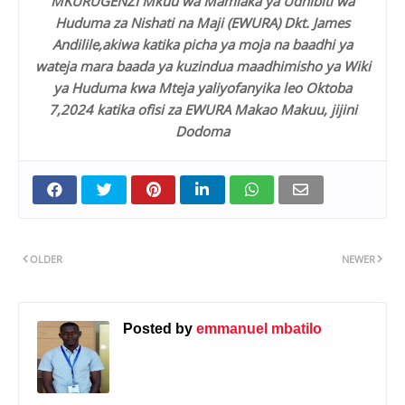
MKURUGENZI Mkuu wa Mamlaka ya Udhibiti wa
Huduma za Nishati na Maji (EWURA) Dkt. James
Andilile,akiwa katika picha ya moja na baadhi ya
wateja mara baada ya kuzindua maadhimisho ya Wiki
ya Huduma kwa Mteja yaliyofanyika leo Oktoba
7,2024 katika ofisi za EWURA Makao Makuu, jijini
Dodoma
OLDER
NEWER
Posted by
emmanuel mbatilo