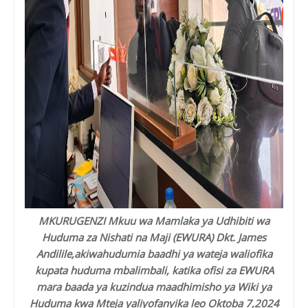
MKURUGENZI Mkuu wa Mamlaka ya Udhibiti wa
Huduma za Nishati na Maji (EWURA) Dkt. James
Andilile,akiwahudumia baadhi ya wateja waliofika
kupata huduma mbalimbali, katika ofisi za EWURA
mara baada ya kuzindua maadhimisho ya Wiki ya
Huduma kwa Mteja yaliyofanyika leo Oktoba 7,2024