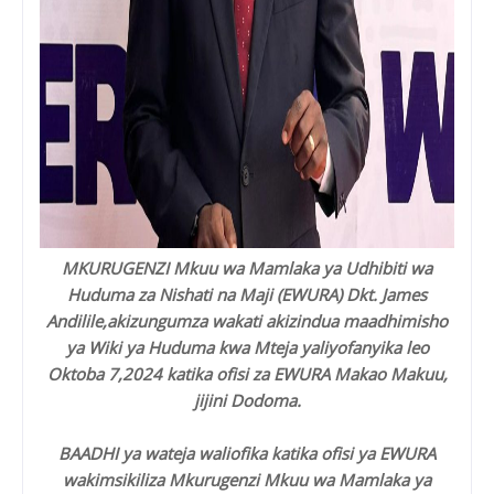
MKURUGENZI Mkuu wa Mamlaka ya Udhibiti wa
Huduma za Nishati na Maji (EWURA) Dkt. James
Andilile,akizungumza wakati akizindua maadhimisho
ya Wiki ya Huduma kwa Mteja yaliyofanyika leo
Oktoba 7,2024 katika ofisi za EWURA Makao Makuu,
jijini Dodoma.
BAADHI ya wateja waliofika katika ofisi ya EWURA
wakimsikiliza Mkurugenzi Mkuu wa Mamlaka ya