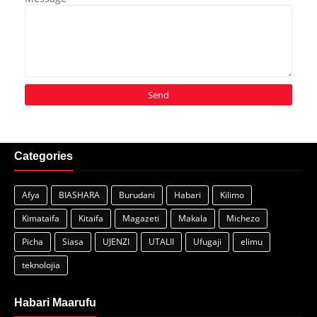
Categories
Afya
BIASHARA
Burudani
Habari
Kilimo
Kimataifa
Kitaifa
Magazeti
Makala
Michezo
Picha
Siasa
UJENZI
UTALII
Ufugaji
elimu
teknolojia
Habari Maarufu