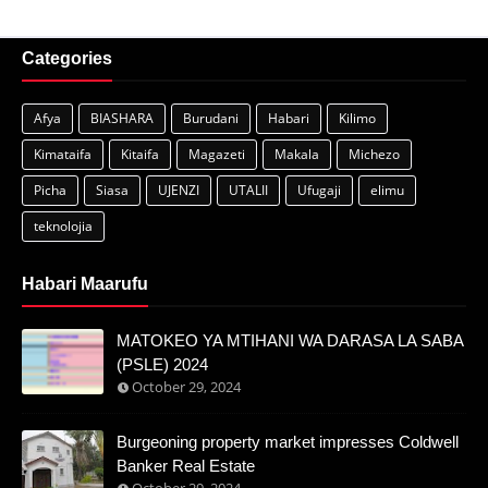
Categories
Afya
BIASHARA
Burudani
Habari
Kilimo
Kimataifa
Kitaifa
Magazeti
Makala
Michezo
Picha
Siasa
UJENZI
UTALII
Ufugaji
elimu
teknolojia
Habari Maarufu
MATOKEO YA MTIHANI WA DARASA LA SABA
(PSLE) 2024
October 29, 2024
Burgeoning property market impresses Coldwell
Banker Real Estate
October 29, 2024