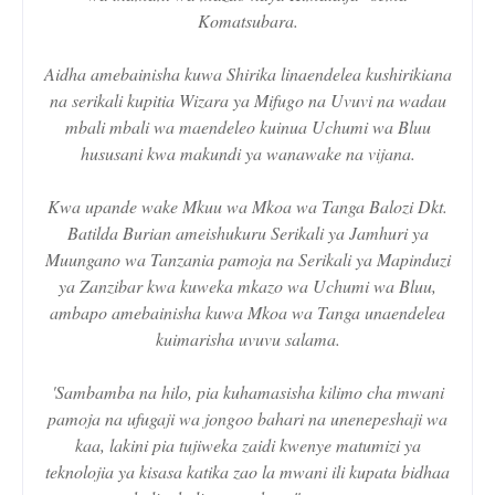
Komatsubara.
Aidha amebainisha kuwa Shirika linaendelea kushirikiana
na serikali kupitia Wizara ya Mifugo na Uvuvi na wadau
mbali mbali wa maendeleo kuinua Uchumi wa Bluu
hususani kwa makundi ya wanawake na vijana.
Kwa upande wake Mkuu wa Mkoa wa Tanga Balozi Dkt.
Batilda Burian ameishukuru Serikali ya Jamhuri ya
Muungano wa Tanzania pamoja na Serikali ya Mapinduzi
ya Zanzibar kwa kuweka mkazo wa Uchumi wa Bluu,
ambapo amebainisha kuwa Mkoa wa Tanga unaendelea
kuimarisha uvuvu salama.
'Sambamba na hilo, pia kuhamasisha kilimo cha mwani
pamoja na ufugaji wa jongoo bahari na unenepeshaji wa
kaa, lakini pia tujiweka zaidi kwenye matumizi ya
teknolojia ya kisasa katika zao la mwani ili kupata bidhaa