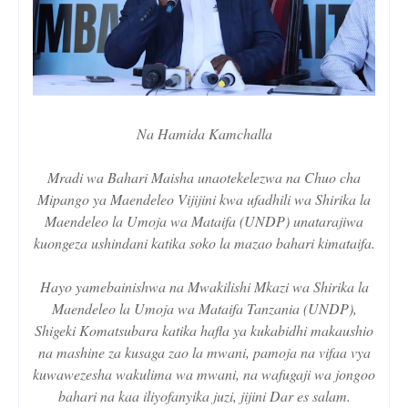
Na Hamida Kamchalla
Mradi wa Bahari Maisha unaotekelezwa na Chuo cha
Mipango ya Maendeleo Vijijini kwa ufadhili wa Shirika la
Maendeleo la Umoja wa Mataifa (UNDP) unatarajiwa
kuongeza ushindani katika soko la mazao bahari kimataifa.
Hayo yamebainishwa na Mwakilishi Mkazi wa Shirika la
Maendeleo la Umoja wa Mataifa Tanzania (UNDP),
Shigeki Komatsubara katika hafla ya kukabidhi makaushio
na mashine za kusaga zao la mwani, pamoja na vifaa vya
kuwawezesha wakulima wa mwani, na wafugaji wa jongoo
bahari na kaa iliyofanyika juzi, jijini Dar es salam.