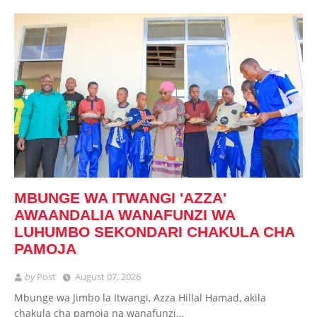
MBUNGE WA ITWANGI 'AZZA'
AWAANDALIA WANAFUNZI WA
LUHUMBO SEKONDARI CHAKULA CHA
PAMOJA
by
Post
August 07, 2026
Mbunge wa Jimbo la Itwangi, Azza Hillal Hamad, akila
chakula cha pamoja na wanafunzi…