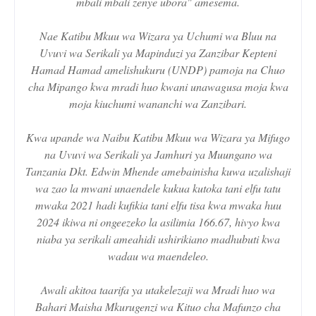
mbali mbali zenye ubora" amesema.
Nae Katibu Mkuu wa Wizara ya Uchumi wa Bluu na
Uvuvi wa Serikali ya Mapinduzi ya Zanzibar Kepteni
Hamad Hamad amelishukuru (UNDP) pamoja na Chuo
cha Mipango kwa mradi huo kwani unawagusa moja kwa
moja kiuchumi wananchi wa Zanzibari.
Kwa upande wa Naibu Katibu Mkuu wa Wizara ya Mifugo
na Uvuvi wa Serikali ya Jamhuri ya Muungano wa
Tanzania Dkt. Edwin Mhende amebainisha kuwa uzalishaji
wa zao la mwani unaendele kukua kutoka tani elfu tatu
mwaka 2021 hadi kufikia tani elfu tisa kwa mwaka huu
2024 ikiwa ni ongeezeko la asilimia 166.67, hivyo kwa
niaba ya serikali ameahidi ushirikiano madhubuti kwa
wadau wa maendeleo.
Awali akitoa taarifa ya utakelezaji wa Mradi huo wa
Bahari Maisha Mkurugenzi wa Kituo cha Mafunzo cha