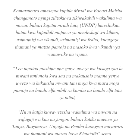
Komatsubara amesema kupitia Mradi wa Bahari Maisha
changamoto nyingi zilizokuwa zikiwakabili wakulima wa
mazao bahari kupitia mradi huo, (UNDP) limechukua
hatua kwa kufadhili mafunzo ya uendeshaji wa kilimo,
usimamizi wa vikundi, usimamizi wa fedha, kuongeza
thamani ya mazao pamoja na masoko kwa vikundi vya
wanawake na vijana.
“Leo tunatoa mashine nne zenye uwezo wa kusaga zao la
mwani tani moja kwa saa na makaushio manne yenye
uwezo wa kukausha mwani tani moja kwa mara moja
pamoja na bando elfu mbili za kamba na bando elfu tatu
za taitai,
"Hii ni katija kuwawezesha wakulima wa mwani na
wafugaji wa kaa na jongoo bahari katika maeneo ya
Tanga, Bagamoyo, Unguja na Pemba kuongeza mnyororo
wa thamani wa mazao haya Kimataifa" sema