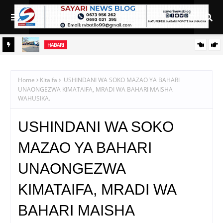
HABARI
 WA
AZZA: BARABARA YA LUHUMBO–DIDIA KUJENGWA KWA LAMI
Home
Kitaifa
USHINDANI WA SOKO MAZAO YA BAHARI
UNAONGEZWA KIMATAIFA, MRADI WA BAHARI MAISHA
WAHUSIKA.
USHINDANI WA SOKO
MAZAO YA BAHARI
UNAONGEZWA
KIMATAIFA, MRADI WA
BAHARI MAISHA