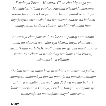
Kanda ya Ziwa – Mwanza, Chuo cha Mipango ya
Maendeleo Vijijini Profesa Juvenal Nkonoki amesema
mradi huo unaotekelezwa na Chuo ni matokeo ya tafiti
iliyofanywa kwa wakulima wa mazao bahari na kubaini
changamoto kadhaa zinazowakabili wakulima hao.
Amezitaja changamoto hizo kuwa ni pamoja na mbinu
duni na ukosefu wa vifaa vya kisasa, hivyo chuo kwa
kushirikiana na UNDP waliandaa programu maalumu ya
mafunzo elekezi ya uendeshaji wa kilimo cha kisasa,
usimamizi wa vikundi.
"Lakini piaprogramu hiyo iliandaa usimamizi wa fedha,
kuongeza thamani ya mazao pamoja na masoko ambapo
zaidi ya wakulima na wafugaji 350 wa mazao bahari
katika maeneo ya Unguja, Pemba, Tanga, na Bagamoyo
wamenufaika na mafunzo hayo" amesema.
Kitaifa