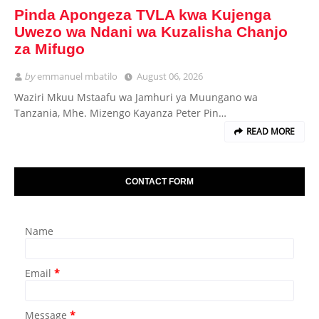
Pinda Apongeza TVLA kwa Kujenga
Uwezo wa Ndani wa Kuzalisha Chanjo
za Mifugo
by
emmanuel mbatilo
August 06, 2026
Waziri Mkuu Mstaafu wa Jamhuri ya Muungano wa
Tanzania, Mhe. Mizengo Kayanza Peter Pin…
READ MORE
CONTACT FORM
Name
Email
*
Message
*