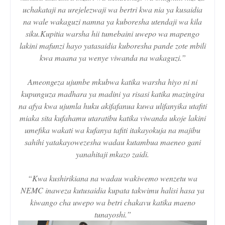
uchakataji na urejelezwaji wa bertri kwa nia ya kusaidia
na wale wakaguzi namna ya kuboresha utendaji wa kila
siku.Kupitia warsha hii tumebaini uwepo wa mapengo
lakini mafunzi hayo yatasaidia kuboresha pande zote mbili
kwa maana ya wenye viwanda na wakaguzi.”
Ameongeza ujumbe mkubwa katika warsha hiyo ni ni
kupunguza madhara ya madini ya risasi katika mazingira
na afya kwa ujumla huku akifafanua kuwa ulifanyika utafiti
miaka sita kufahamu utaratibu katika viwanda ukoje lakini
umefika wakati wa kufanya tafiti itakayokuja na majibu
sahihi yatakayowezesha wadau kutambua maeneo gani
yanahitaji mkazo zaidi.
“Kwa kushirikiana na wadau wakiwemo wenzetu wa
NEMC inaweza kutusaidia kupata takwimu halisi hasa ya
kiwango cha uwepo wa betri chakavu katika maeno
tunayoshi.”