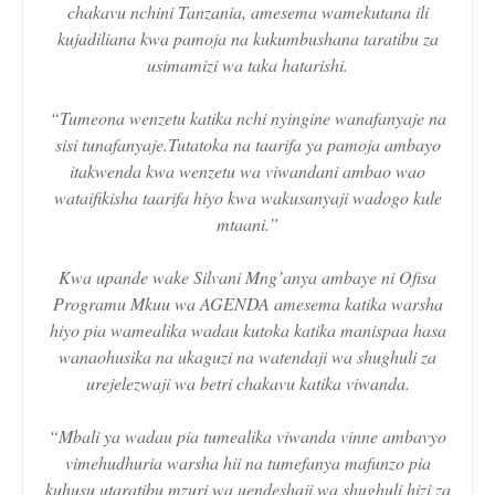
chakavu nchini Tanzania, amesema wamekutana ili
kujadiliana kwa pamoja na kukumbushana taratibu za
usimamizi wa taka hatarishi.
“Tumeona wenzetu katika nchi nyingine wanafanyaje na
sisi tunafanyaje.Tutatoka na taarifa ya pamoja ambayo
itakwenda kwa wenzetu wa viwandani ambao wao
wataifikisha taarifa hiyo kwa wakusanyaji wadogo kule
mtaani.”
Kwa upande wake Silvani Mng’anya ambaye ni Ofisa
Programu Mkuu wa AGENDA amesema katika warsha
hiyo pia wamealika wadau kutoka katika manispaa hasa
wanaohusika na ukaguzi na watendaji wa shughuli za
urejelezwaji wa betri chakavu katika viwanda.
“Mbali ya wadau pia tumealika viwanda vinne ambavyo
vimehudhuria warsha hii na tumefanya mafunzo pia
kuhusu utaratibu mzuri wa uendeshaji wa shughuli hizi za