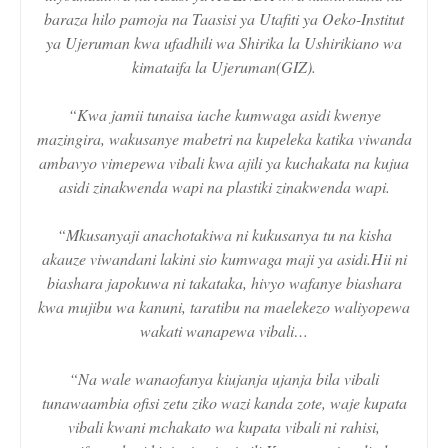
baraza hilo pamoja na Taasisi ya Utafiti ya Oeko-Institut
ya Ujeruman kwa ufadhili wa Shirika la Ushirikiano wa
kimataifa la Ujeruman(GIZ).
“Kwa jamii tunaisa iache kumwaga asidi kwenye
mazingira, wakusanye mabetri na kupeleka katika viwanda
ambavyo vimepewa vibali kwa ajili ya kuchakata na kujua
asidi zinakwenda wapi na plastiki zinakwenda wapi.
“Mkusanyaji anachotakiwa ni kukusanya tu na kisha
akauze viwandani lakini sio kumwaga maji ya asidi.Hii ni
biashara japokuwa ni takataka, hivyo wafanye biashara
kwa mujibu wa kanuni, taratibu na maelekezo waliyopewa
wakati wanapewa vibali…
“Na wale wanaofanya kiujanja ujanja bila vibali
tunawaambia ofisi zetu ziko wazi kanda zote, waje kupata
vibali kwani mchakato wa kupata vibali ni rahisi,