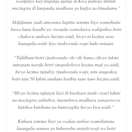
wasifanye kazi kiujanja ujanja ili.Kwa pamoja tulinde
mazingira ili kuepuaka madhara ya kiafya na kinadamu.”
Akifafanua zaidi amesema kupitia semina hiyo wamebaini
kuwa kuna baadhi ya viwanda wamekuwa wakipokea betri
chakavu ambazo hazina asidi, hivyo ni lazima sasa
kuangalia aside hiyo inakwenda wapi huko mtaani.
“Tulidhani betri zinakwenda vile vile kama zilivyo lakini
tumepata taarifa betri zinapokelewa hazina maji ya asidi,
hivyo lazima tujiulize zinakwenda wapi, mtu anapokea
betri tani 50 lakini anakuta karibia tano tano hazina asidi.
“Hivyo lazima tufanyie kazi ili biashara iende vizuri lakini
na mazingira yalindwe, tueambiwa madhara yanayoweza
kutokea kutokana na kumwagika hovyo kwa asidi.”
Kuhusu semina hiyo ya wadau ambao wamekutana
kuangalia namna ya kuboresha urejelezwaji wa betri