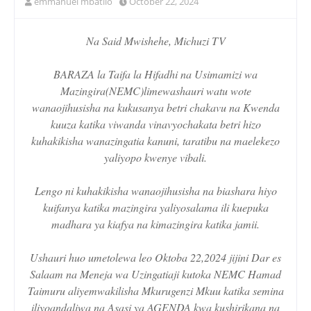
emmanuel mbatilo
October 22, 2024
Na Said Mwishehe, Michuzi TV
BARAZA la Taifa la Hifadhi na Usimamizi wa
Mazingira(NEMC)limewashauri watu wote
wanaojihusisha na kukusanya betri chakavu na Kwenda
kuuza katika viwanda vinavyochakata betri hizo
kuhakikisha wanazingatia kanuni, taratibu na maelekezo
yaliyopo kwenye vibali.
Lengo ni kuhakikisha wanaojihusisha na biashara hiyo
kuifanya katika mazingira yaliyosalama ili kuepuka
madhara ya kiafya na kimazingira katika jamii.
Ushauri huo umetolewa leo Oktoba 22,2024 jijini Dar es
Salaam na Meneja wa Uzingatiaji kutoka NEMC Hamad
Taimuru aliyemwakilisha Mkurugenzi Mkuu katika semina
iliyoandaliwa na Asasi ya AGENDA kwa kushirikana na