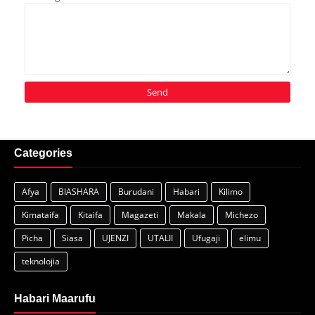
Categories
Afya
BIASHARA
Burudani
Habari
Kilimo
Kimataifa
Kitaifa
Magazeti
Makala
Michezo
Picha
Siasa
UJENZI
UTALII
Ufugaji
elimu
teknolojia
Habari Maarufu