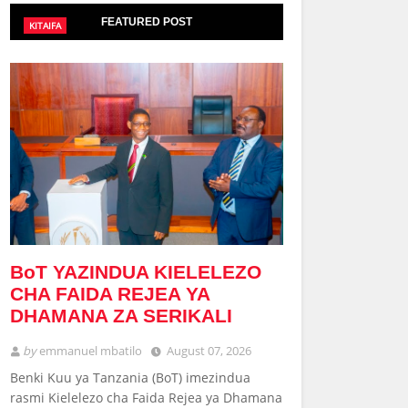
FEATURED POST
KITAIFA
BoT YAZINDUA KIELELEZO
CHA FAIDA REJEA YA
DHAMANA ZA SERIKALI
by
emmanuel mbatilo
August 07, 2026
Benki Kuu ya Tanzania (BoT) imezindua
rasmi Kielelezo cha Faida Rejea ya Dhamana