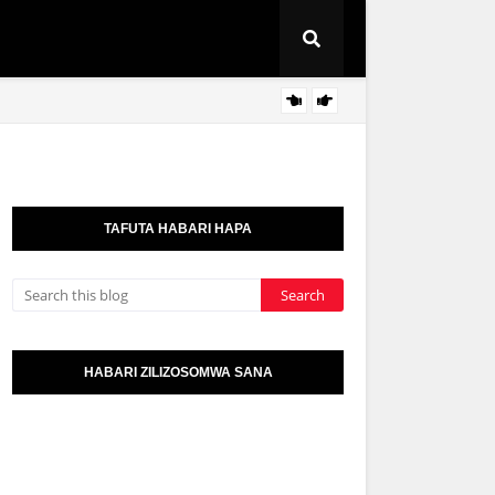
WACH
KITAIFA
TAFUTA HABARI HAPA
HABARI ZILIZOSOMWA SANA