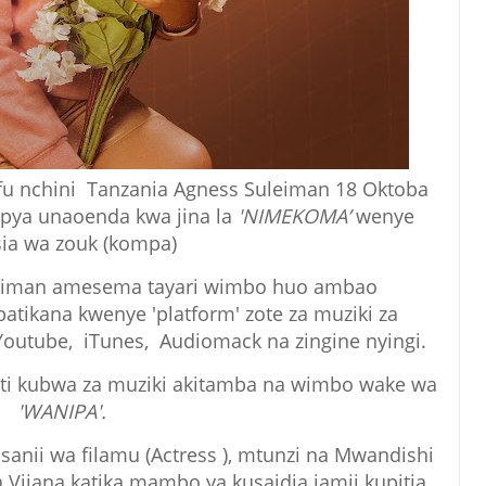
fu nchini Tanzania Agness Suleiman 18 Oktoba
ya unaoenda kwa jina la
'NIMEKOMA’
wenye
sia wa zouk (kompa)
eiman amesema tayari wimbo huo ambao
ikana kwenye 'platform' zote za muziki za
outube, iTunes, Audiomack na zingine nyingi.
ti kubwa za muziki akitamba na wimbo wake wa
'WANIPA'.
anii wa filamu (Actress ), mtunzi na Mwandishi
ijana katika mambo ya kusaidia jamii kupitia