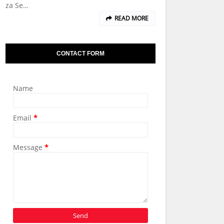
za Se…
READ MORE
CONTACT FORM
Name
Email
*
Message
*