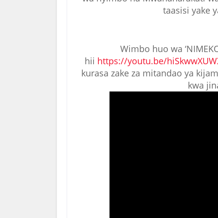
taasisi yake 
Wimbo huo wa ‘NIMEKOM
hii
https://youtu.be/hiSkwwXU
kurasa zake za mitandao ya kijam
kwa jin