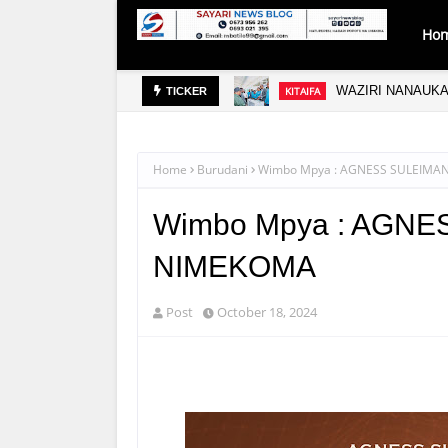
Ho
WAZIRI NANAUK
KITAIFA
TICKER
Home
Burudani
Wimbo Mpya : AGNESS SULEIMAN
Wimbo Mpya : AGNE
NIMEKOMA
Post
October 18, 2024