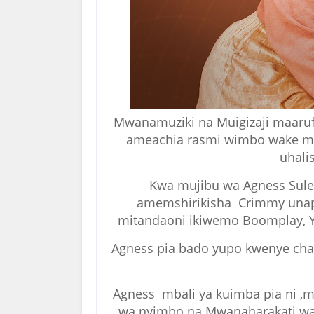
Mwanamuziki na Muigizaji maaru
ameachia rasmi wimbo wake mp
uhali
Kwa mujibu wa Agness Sul
amemshirikisha Crimmy unapat
mitandaoni ikiwemo Boomplay, Y
Agness pia bado yupo kwenye cha
Agness mbali ya kuimba pia ni ,ms
wa nyimbo na Mwanaharakati wa V