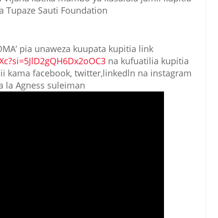
ya Tupaze Sauti Foundation
A’ pia unaweza kuupata kupitia link
WXc?si=5JlD2gQH6Dx2oOC3
na kufuatilia kupitia
ii kama facebook, twitter,linkedln na instagram
a la Agness suleiman