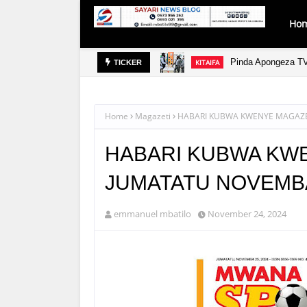
Ho
Pinda Apongeza TV
KITAIFA
TICKER
Home
Magazeti
HABARI KUBWA KWENYE MAGAZET
HABARI KUBWA KWE
JUMATATU NOVEMBA
emmanuel mbatilo
November 24, 2024