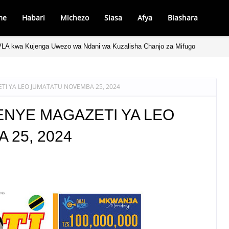
me
Habari
Michezo
Siasa
Afya
Biashara
LA kwa Kujenga Uwezo wa Ndani wa Kuzalisha Chanjo za Mifugo
I YA LEO JUMATATU NOVEMBA 25, 2024
NYE MAGAZETI YA LEO
 25, 2024