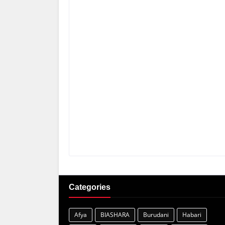
Categories
Afya
BIASHARA
Burudani
Habari