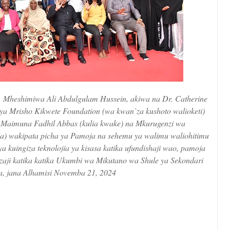
, Mheshimiwa Ali Abdulgulam Hussein, akiwa na Dr. Catherine
a Mrisho Kikwete Foundation (wa kwan`za kushoto walioketi)
 Maimuna Fadhil Abbas (kulia kwake) na Mkurugenzi wa
ia) wakipata picha ya Pamoja na sehemu ya walimu waliohitimu
a kuingiza teknolojia ya kisasa katika ufundishaji wao, pamoja
nzaji katika katika Ukumbi wa Mikutano wa Shule ya Sekondari
, jana Alhamisi Novemba 21, 2024