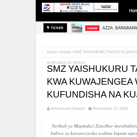
Ho
PAMOJA
AZZA: BARABARA
HABARI
TICKER
Home
Kitaifa
SMZ YAISHUKURU TAASISI YA JAK
KUJIFUNZIA ZA KISASA
SMZ YAISHUKURU TA
KWA KUWAJENGEA 
KUFUNDISHA NA KUJ
emmanuel mbatilo
November 22, 2024
Serikali ya Mapinduzi Zanzibar imeishukur
kubwa za kuwawezesha walimu kupata ujuzi n