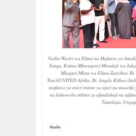
Naibu Waziri wa Elimu na Mafunzo ya Amali
Sanga, Kaimu Mkurugenzi Mtendaji wa Jakay
Mkaguzi Mkuu wa Elimu Zanzibar, Bi.
TeachUNITED Afrika, Bi. Angela Kithao (kul
mafunzo ya miezi minne ya ujuzi na maarifa y
na kuboresha mbinu za ufundishaji na ujifu
Tumekuja, Unguja
Kitaifa