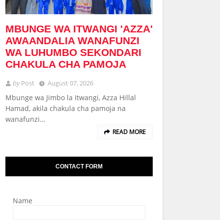
MBUNGE WA ITWANGI 'AZZA'
AWAANDALIA WANAFUNZI
WA LUHUMBO SEKONDARI
CHAKULA CHA PAMOJA
by
Post
August 07, 2026
Mbunge wa Jimbo la Itwangi, Azza Hillal
Hamad, akila chakula cha pamoja na
wanafunzi…
READ MORE
CONTACT FORM
Name