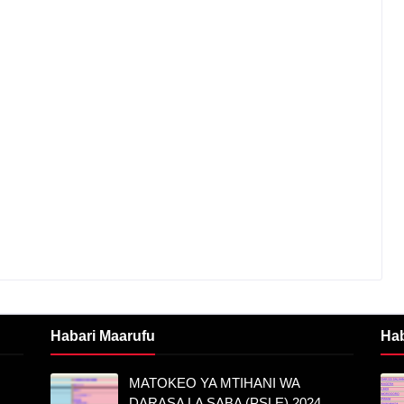
Habari Maarufu
Ha
MATOKEO YA MTIHANI WA
DARASA LA SABA (PSLE) 2024