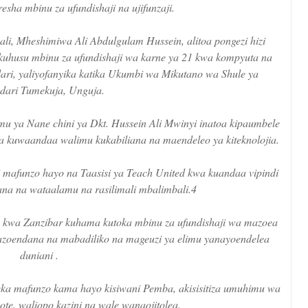
sha mbinu za ufundishaji na ujifunzaji.
i, Mheshimiwa Ali Abdulgulam Hussein, alitoa pongezi hizi
kuhusu mbinu za ufundishaji wa karne ya 21 kwa kompyuta na
ri, yaliyofanyika katika Ukumbi wa Mikutano wa Shule ya
dari Tumekuja, Unguja.
amu ya Nane chini ya Dkt. Hussein Ali Mwinyi inatoa kipaumbele
 na kuwaandaa walimu kukabiliana na maendeleo ya kiteknolojia.
 mafunzo hayo na Taasisi ya Teach United kwa kuandaa vipindi
ana na wataalamu na rasilimali mbalimbali.4
u kwa Zanzibar kuhama kutoka mbinu za ufundishaji wa mazoea
nazoendana na mabadiliko na mageuzi ya elimu yanayoendelea
duniani .
peleka mafunzo kama hayo kisiwani Pemba, akisisitiza umuhimu wa
e, waliopo kazini na wale wanaojitolea.