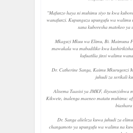
"Mafunzo haya ni muhimu siyo tu kwa kubores
wanafunzi. Kupunguza upungufu wa walimu na
sana kuboresha matokeo ya uf
Mkaguzi Mkuu wa Elimu, Bi. Maimuna Fa
mawakala wa mabadiliko kwa kushirikisha
kufuatilia jinsi walimu wana
Dr. Catherine Sanga, Kaimu Mkurugenzi Mte
juhudi za serikali k
Alisema Taasisi ya JMKF, iliyoanzishwa
Kikwete, inalenga maeneo matatu muhimu: af
biashara
Dr. Sanga alieleza kuwa juhudi za elimu
changamoto ya upungufu wa walimu na kuwa