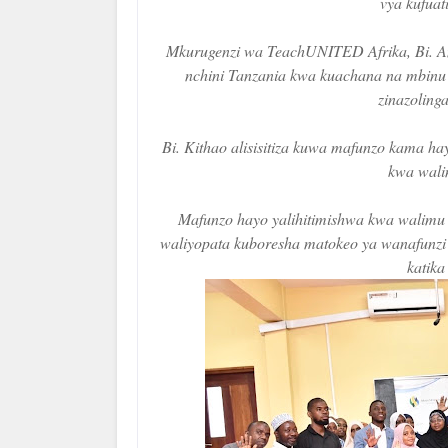
vya kufuat
Mkurugenzi wa TeachUNITED Afrika, Bi. Ange
nchini Tanzania kwa kuachana na mbinu z
zinazoling
Bi. Kithao alisisitiza kuwa mafunzo kama h
kwa wali
Mafunzo hayo yalihitimishwa kwa walimu 
waliyopata kuboresha matokeo ya wanafunzi
katika