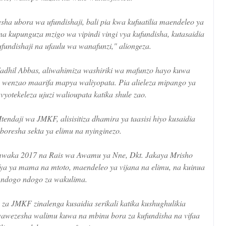
ha ubora wa ufundishaji, bali pia kwa kufuatilia maendeleo ya
 kupunguza mzigo wa vipindi vingi vya kufundisha, kutasaidia
undishaji na ufaulu wa wanafunzi," aliongeza.
dhil Abbas, aliwahimiza washiriki wa mafunzo hayo kuwa
 wenzao maarifa mapya waliyopata. Pia alieleza mipango ya
vyotekeleza ujuzi walioupata katika shule zao.
ndaji wa JMKF, alisisitiza dhamira ya taasisi hiyo kusaidia
uboresha sekta ya elimu na nyinginezo.
 mwaka 2017 na Rais wa Awamu ya Nne, Dkt. Jakaya Mrisho
ya ya mama na mtoto, maendeleo ya vijana na elimu, na kuinua
 ndogo ndogo za wakulima.
 za JMKF zinalenga kusaidia serikali katika kushughulikia
wezesha walimu kuwa na mbinu bora za kufundisha na vifaa