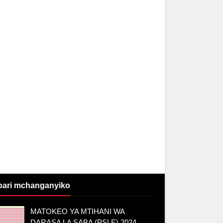
bari mchanganyiko
MATOKEO YA MTIHANI WA
DARASA LA SABA (PSLE) 2024