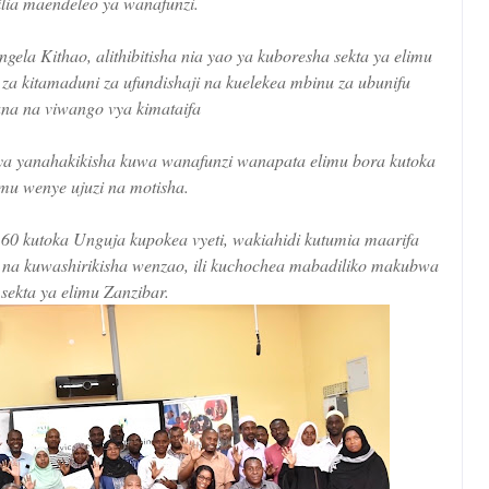
ilia maendeleo ya wanafunzi.
la Kithao, alithibitisha nia yao ya kuboresha sekta ya elimu
a kitamaduni za ufundishaji na kuelekea mbinu za ubunifu
ana na viwango vya kimataifa
aya yanahakikisha kuwa wanafunzi wanapata elimu bora kutoka
mu wenye ujuzi na motisha.
60 kutoka Unguja kupokea vyeti, wakiahidi kutumia maarifa
 na kuwashirikisha wenzao, ili kuchochea mabadiliko makubwa
 sekta ya elimu Zanzibar.