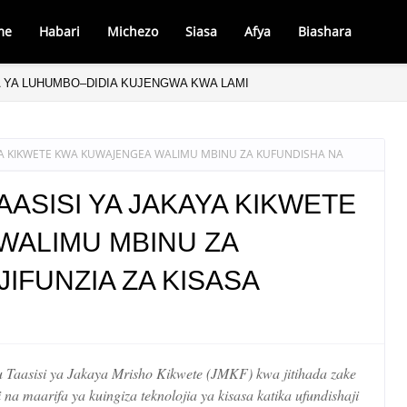
me
Habari
Michezo
Siasa
Afya
Biashara
 YA LUHUMBO–DIDIA KUJENGWA KWA LAMI
AYA KIKWETE KWA KUWAJENGEA WALIMU MBINU ZA KUFUNDISHA NA
ASISI YA JAKAYA KIKWETE
WALIMU MBINU ZA
IFUNZIA ZA KISASA
u Taasisi ya Jakaya Mrisho Kikwete (JMKF) kwa jitihada zake
a maarifa ya kuingiza teknolojia ya kisasa katika ufundishaji