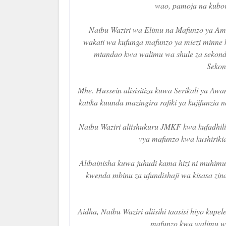
wao, pamoja na kubore
Naibu Waziri wa Elimu na Mafunzo ya Amal
wakati wa kufunga mafunzo ya miezi minne 
mtandao kwa walimu wa shule za sekonda
Sekon
Mhe. Hussein alisisitiza kuwa Serikali ya Aw
katika kuunda mazingira rafiki ya kujifunzia
Naibu Waziri aliishukuru JMKF kwa kufadhili
vya mafunzo kwa kushiriki
Alibainisha kuwa juhudi kama hizi ni muhim
kwenda mbinu za ufundishaji wa kisasa zi
Aidha, Naibu Waziri aliisihi taasisi hiyo ku
mafunzo kwa walimu wot