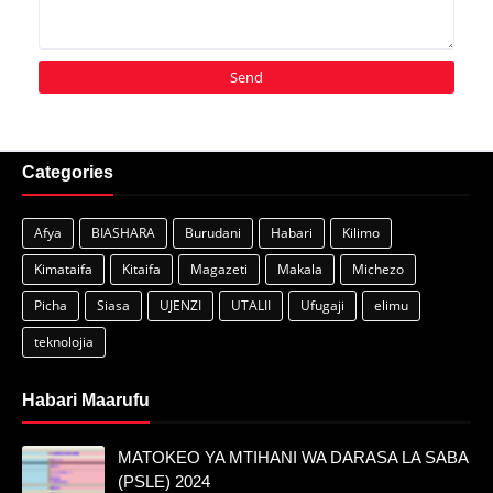
Categories
Afya
BIASHARA
Burudani
Habari
Kilimo
Kimataifa
Kitaifa
Magazeti
Makala
Michezo
Picha
Siasa
UJENZI
UTALII
Ufugaji
elimu
teknolojia
Habari Maarufu
MATOKEO YA MTIHANI WA DARASA LA SABA
(PSLE) 2024