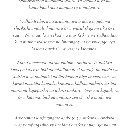
kumuwezesha kutambua ubora wa bidhaa hiyo na
kutambua kama itamfaa kwa matumizi.
"Udhibiti ubora na usalama wa bidhaa ni jukumu
shirikishi ambalo linaanzia kwa wazalishaji mpaka kwa
walaji. Na suala la uwekaji wa taarifa kwenye bidhaa lipo
kwa mujibu wa sheria na linaongozwa na viwango vya
bidhaa husika". Amesema Mbambe.
Aidha amesema taarifa muhimu ambazo zinatakiwa
kuwepo kwenye bidhaa mbalimbali ni pamoja na muda wa
kuisha kwa matumizi na lini bidhaa hiyo imetengenezwa
kwani itasaidia kuepuka kununua bidhaa ambazo hazina
ubora na kujiepusha na athari ambazo zinaweza kujitokeza
kwa kutumia bidhaa ambazo zimekwisha muda wa
matumizi.
Amesema taarifa zingine ambazo zinatakiwa kuwekwa
kwenye vifungashio vya bidhaa husika ni pamoja na vitu