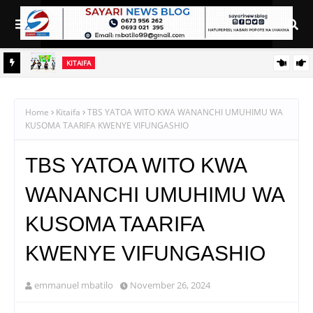
KITAIFA
TOSCI YATAKA MBEGU ZA ASILI ZISAJILIWE RASMI
Home
Kitaifa
TBS YATOA WITO KWA WANANCHI UMUHIMU WA
KUSOMA TAARIFA KWENYE VIFUNGASHIO
TBS YATOA WITO KWA
WANANCHI UMUHIMU WA
KUSOMA TAARIFA
KWENYE VIFUNGASHIO
emmanuel mbatilo
November 26, 2024