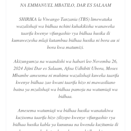
NA EMMANUEL MBATILO, DAR ES SALAAM
SHIRIKA la Viwango Tanzania (TBS) limewataka
wazalishaji wa bidhaa nchini kuhakikisha wanaweka
taarifa kwenye vifungashio vya bidhaa husika ili
kumuwezesha mlaji kutambua bidhaa husika ni bora au si
bora kwa matumizi.
Akizungumza na waandishi wa habari leo Novemba 26,
2024 Jijini Dar es Salaam, Afisa Udhibiti Ubora, Moses
Mbambe amesema ni muhimu wazalishaji kuweka taarifa
kwenye bidhaa zao kwani taarifa hizo ni mawasiliano
baina ya mzalishaji wa bidhaa pamoja na watumiaji wa
bidhaa.
Amesema watumiaji wa bidhaa husika wanatakiwa
kuzisoma taarifa hizo zilizopo kwenye vifungashio vya
bidhaa husika kabla ya kununua na kwenda kuzitumia ili