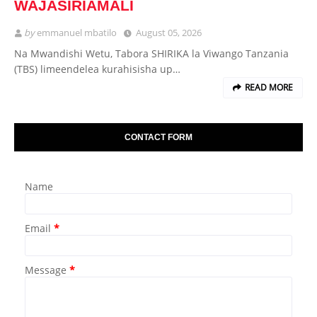
WAJASIRIAMALI
by
emmanuel mbatilo
August 05, 2026
Na Mwandishi Wetu, Tabora SHIRIKA la Viwango Tanzania
(TBS) limeendelea kurahisisha up…
READ MORE
CONTACT FORM
Name
Email
*
Message
*