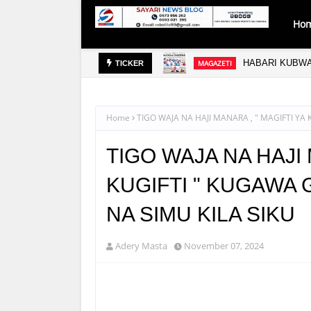
Ho
UBA
HABARI KUBWA
MAGAZETI
TICKER
Home
TIGO WAJA NA HAJI MANARA , " MAGIFTI YA 
TIGO WAJA NA HAJI 
KUGIFTI " KUGAWA G
NA SIMU KILA SIKU
Adery Masta
November 07, 2024