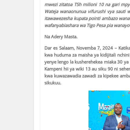
mwezi zitatoa TSh milioni 10 na gari mp
Wateja wanaonunua vifurushi vya sauti w
itawawezesha kupata pointi ambazo wanaw
wafanyabiashara wa Tigo Pesa pia wanayo n
Na Adery Masta.
Dar es Salaam, Novemba 7, 2024 – Katik
kwa huduma za maisha ya kidijitali nchini
yenye lengo la kusherehekea miaka 30 ya
Kampeni hii ya wiki 13 au siku 90 ni se
kwa kuwazawadia zawadi za kipekee amb
sikukuu.