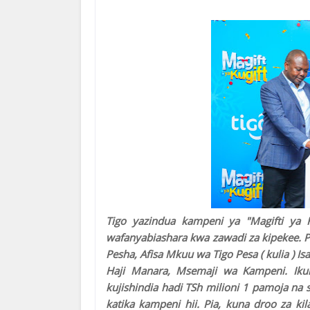
Tigo yazindua kampeni ya "Magifti ya K
wafanyabiashara kwa zawadi za kipekee. Pi
Pesha, Afisa Mkuu wa Tigo Pesa ( kulia ) I
Haji Manara, Msemaji wa Kampeni. Iku
kujishindia hadi TSh milioni 1 pamoja na 
katika kampeni hii. Pia, kuna droo za kil