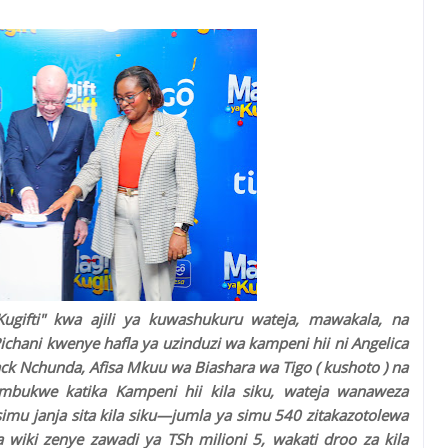
ugifti" kwa ajili ya kuwashukuru wateja, mawakala, na
chani kwenye hafla ya uzinduzi wa kampeni hii ni Angelica
sack Nchunda, Afisa Mkuu wa Biashara wa Tigo ( kushoto ) na
mbukwe katika Kampeni hii k
ila siku, wateja wanaweza
simu janja sita kila siku—jumla ya simu 540 zitakazotolewa
a wiki zenye zawadi ya TSh milioni 5, wakati droo za kila