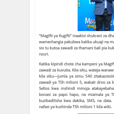
"Magifti ya Kugifti" inaakisi shukrani za 
wamechangia pakubwa katika ukuaji na mafa
sio tu kutoa zawadi za thamani bali pia 
nzuri.
Katika kipindi chote cha kampeni ya Magift
zawadi za kuvutia. Kila siku, wateja wanaw
kila siku—jumla ya simu 540 zitakazotole
zawadi ya TSh milioni 5, wakati droo za k
Seltos kwa mshindi mmoja atakayebahati
bonasi za papo hapo, na miamala ya T
kuzibadilisha kwa dakika, SMS, na data
nafasi ya kushinda TSh milioni 1 kila wiki.