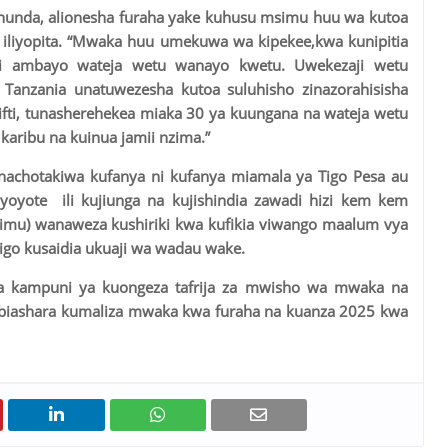
chunda, alionesha furaha yake kuhusu msimu huu wa kutoa
0 iliyopita. “Mwaka huu umekuwa wa kipekee,kwa kunipitia
ni ambayo wateja wetu wanayo kwetu. Uwekezaji wetu
anzania unatuwezesha kutoa suluhisho zinazorahisisha
ugifti, tunasherehekea miaka 30 ya kuungana na wateja wetu
aribu na kuinua jamii nzima.”
wanachotakiwa kufanya ni kufanya miamala ya Tigo Pesa au
a yoyote ili kujiunga na kujishindia zawadi hizi kem kem
imu) wanaweza kushiriki kwa kufikia viwango maalum vya
igo kusaidia ukuaji wa wadau wake.
 ya kampuni ya kuongeza tafrija za mwisho wa mwaka na
biashara kumaliza mwaka kwa furaha na kuanza 2025 kwa