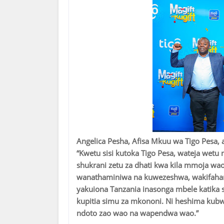
Angelica Pesha, Afisa Mkuu wa Tigo Pesa,
“Kwetu sisi kutoka Tigo Pesa, wateja wetu n
shukrani zetu za dhati kwa kila mmoja wa
wanathaminiwa na kuwezeshwa, wakifaha
yakuiona Tanzania inasonga mbele katika 
kupitia simu za mkononi. Ni heshima kub
ndoto zao wao na wapendwa wao.”