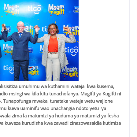
 alisisitiza umuhimu wa kuthamini wateja kwa kusema,
dio msingi wa kila kitu tunachofanya. Magifti ya Kugifti ni
o. Tunapofunga mwaka, tunataka wateja wetu wajione
mu kuwa uaminifu wao unachangia ndoto yetu ya
swala zima la matumizi ya huduma ya matumizi ya fesha
wa kuweza kurudisha kwa zawadi zinazowasaidia kutimiza