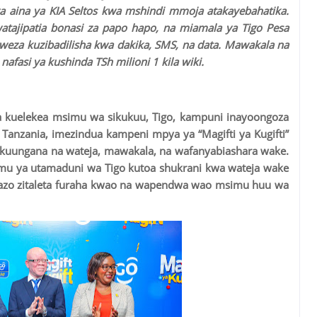
ya aina ya KIA Seltos kwa mshindi mmoja atakayebahatika.
atajipatia bonasi za papo hapo, na miamala ya Tigo Pesa
eza kuzibadilisha kwa dakika, SMS, na data. Mawakala na
afasi ya kushinda TSh milioni 1 kila wiki.
a kuelekea msimu wa sikukuu, Tigo, kampuni inayoongoza
 Tanzania, imezindua kampeni mpya ya “Magifti ya Kugifti”
 kuungana na wateja, mawakala, na wafanyabiashara wake.
hemu ya utamaduni wa Tigo kutoa shukrani kwa wateja wake
azo zitaleta furaha kwao na wapendwa wao msimu huu wa