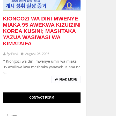
KIONGOZI WA DINI MWENYE
MIAKA 95 AWEKWA KIZUIZINI
KOREA KUSINI; MASHTAKA
YAZUA WASIWASI WA
KIMATAIFA
by
Post
August 06, 2026
* Kiongozi wa dini mwenye umri wa miaka
95 azuiliwa kwa mashtaka yanayohusiana na
s…
READ MORE
CONTACT FORM
Name