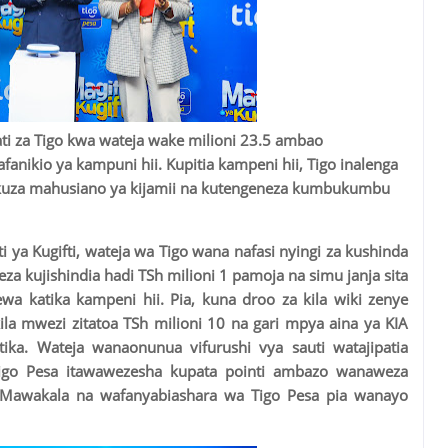
dhati za Tigo kwa wateja wake milioni 23.5 ambao
nikio ya kampuni hii. Kupitia kampeni hii, Tigo inalenga
kukuza mahusiano ya kijamii na kutengeneza kumbukumbu
i ya Kugifti, wateja wa Tigo wana nafasi nyingi za kushinda
eza kujishindia hadi TSh milioni 1 pamoja na simu janja sita
wa katika kampeni hii. Pia, kuna droo za kila wiki zenye
ila mwezi zitatoa TSh milioni 10 na gari mpya aina ya KIA
ka. Wateja wanaonunua vifurushi vya sauti watajipatia
igo Pesa itawawezesha kupata pointi ambazo wanaweza
. Mawakala na wafanyabiashara wa Tigo Pesa pia wanayo