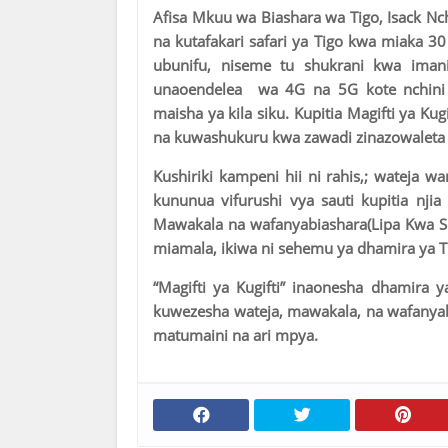
Afisa Mkuu wa Biashara wa Tigo, Isack N
na kutafakari safari ya Tigo kwa miaka 3
ubunifu, niseme tu shukrani kwa ima
unaoendelea wa 4G na 5G kote nchini T
maisha ya kila siku. Kupitia Magifti ya K
na kuwashukuru kwa zawadi zinazowaleta k
Kushiriki kampeni hii ni rahis,; wateja 
kununua vifurushi vya sauti kupitia nji
Mawakala na wafanyabiashara(Lipa Kwa S
miamala, ikiwa ni sehemu ya dhamira ya T
“Magifti ya Kugifti” inaonesha dhamira
kuwezesha wateja, mawakala, na wafanya
matumaini na ari mpya.