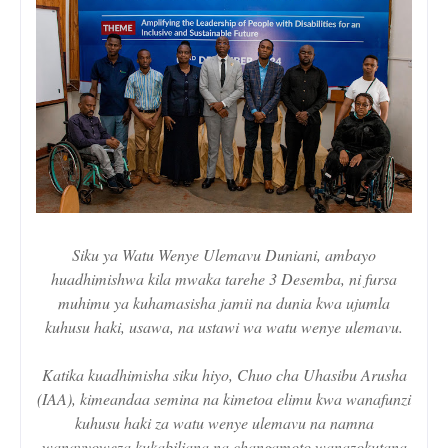
Siku ya Watu Wenye Ulemavu Duniani, ambayo
huadhimishwa kila mwaka tarehe 3 Desemba, ni fursa
muhimu ya kuhamasisha jamii na dunia kwa ujumla
kuhusu haki, usawa, na ustawi wa watu wenye ulemavu.
Katika kuadhimisha siku hiyo, Chuo cha Uhasibu Arusha
(IAA), kimeandaa semina na kimetoa elimu kwa wanafunzi
kuhusu haki za watu wenye ulemavu na namna
wanavyoweza kukabiliana na changamoto wanazokutana