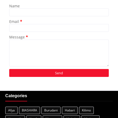
Name
Email
*
Message
*
Categories
Afya
BIASHARA
Burudani
Habari
Kilimo