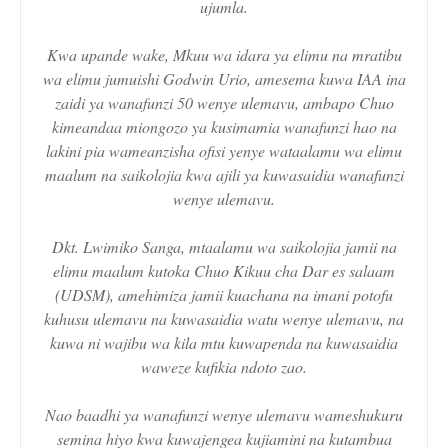
ujumla.
Kwa upande wake, Mkuu wa idara ya elimu na mratibu
wa elimu jumuishi Godwin Urio, amesema kuwa IAA ina
zaidi ya wanafunzi 50 wenye ulemavu, ambapo Chuo
kimeandaa miongozo ya kusimamia wanafunzi hao na
lakini pia wameanzisha ofisi yenye wataalamu wa elimu
maalum na saikolojia kwa ajili ya kuwasaidia wanafunzi
wenye ulemavu.
Dkt. Lwimiko Sanga, mtaalamu wa saikolojia jamii na
elimu maalum kutoka Chuo Kikuu cha Dar es salaam
(UDSM), amehimiza jamii kuachana na imani potofu
kuhusu ulemavu na kuwasaidia watu wenye ulemavu, na
kuwa ni wajibu wa kila mtu kuwapenda na kuwasaidia
waweze kufikia ndoto zao.
Nao baadhi ya wanafunzi wenye ulemavu wameshukuru
semina hiyo kwa kuwajengea kujiamini na kutambua