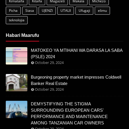
Kimataifa
Kitaifa
Magazeti
Makala
Michezo
Picha
Siasa
UJENZI
UTALII
Ufugaji
elimu
teknolojia
Habari Maarufu
MATOKEO YA MTIHANI WA DARASA LA SABA
(PSLE) 2024
October 29, 2024
Burgeoning property market impresses Coldwell
Banker Real Estate
October 29, 2024
DEMYSTIFYING THE STIGMA
SURROUNDING EUROPEAN CARS'
PERFORMANCE AND MAINTENANCE
AMONG TANZANIAN CAR OWNERS
October 29, 2024