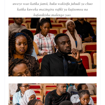
uwezo wao katika jamii, huku wakisifu juhudi za chuo
katika kuweka mazingira rafiki ya kujisomea na
kufanikisha malengo yao.