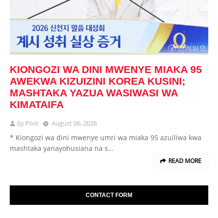
KIONGOZI WA DINI MWENYE MIAKA 95
AWEKWA KIZUIZINI KOREA KUSINI;
MASHTAKA YAZUA WASIWASI WA
KIMATAIFA
by
Post
August 06, 2026
* Kiongozi wa dini mwenye umri wa miaka 95 azuiliwa kwa
mashtaka yanayohusiana na s…
READ MORE
CONTACT FORM