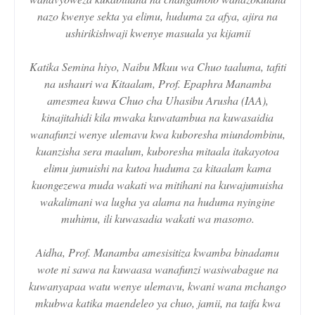
nazo kwenye sekta ya elimu, huduma za afya, ajira na
ushirikishwaji kwenye masuala ya kijamii
Katika Semina hiyo, Naibu Mkuu wa Chuo taaluma, tafiti
na ushauri wa Kitaalam, Prof. Epaphra Manamba
amesmea kuwa Chuo cha Uhasibu Arusha (IAA),
kinajitahidi kila mwaka kuwatambua na kuwasaidia
wanafunzi wenye ulemavu kwa kuboresha miundombinu,
kuanzisha sera maalum, kuboresha mitaala itakayotoa
elimu jumuishi na kutoa huduma za kitaalam kama
kuongezewa muda wakati wa mitihani na kuwajumuisha
wakalimani wa lugha ya alama na huduma nyingine
muhimu, ili kuwasadia wakati wa masomo.
Aidha, Prof. Manamba amesisitiza kwamba binadamu
wote ni sawa na kuwaasa wanafunzi wasiwabague na
kuwanyapaa watu wenye ulemavu, kwani wana mchango
mkubwa katika maendeleo ya chuo, jamii, na taifa kwa