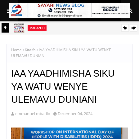
MAGAZETI
JENDA
HABARI KUBWA KWENYE MAGAZETI YA LEO IJUMAA AGOSTI
7, 2026
Home
Kitaifa
IAA YAADHIMISHA SIKU YA WATU WENYE
ULEMAVU DUNIANI
IAA YAADHIMISHA SIKU
YA WATU WENYE
ULEMAVU DUNIANI
emmanuel mbatilo
December 04, 2024