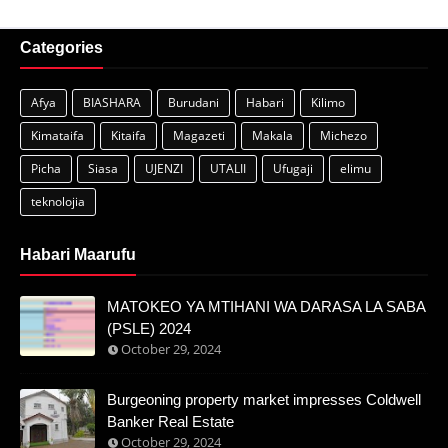
Categories
Afya
BIASHARA
Burudani
Habari
Kilimo
Kimataifa
Kitaifa
Magazeti
Makala
Michezo
Picha
Siasa
UJENZI
UTALII
Ufugaji
elimu
teknolojia
Habari Maarufu
MATOKEO YA MTIHANI WA DARASA LA SABA
(PSLE) 2024
October 29, 2024
Burgeoning property market impresses Coldwell
Banker Real Estate
October 29, 2024