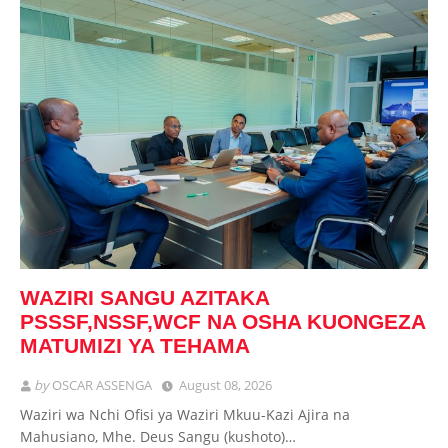
WAZIRI SANGU AZITAKA
PSSSF,NSSF,WCF NA OSHA KUONGEZA
MATUMIZI YA TEHAMA
by
OSCAR ASSENGA
August 08, 2026
Waziri wa Nchi Ofisi ya Waziri Mkuu-Kazi Ajira na
Mahusiano, Mhe. Deus Sangu (kushoto)…