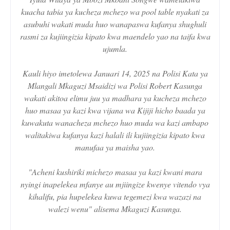
kuacha tabia ya kucheza mchezo wa pool table nyakati za
asubuhi wakati muda huo wanapaswa kufanya shughuli
rasmi za kujiingizia kipato kwa maendelo yao na taifa kwa
ujumla.
Kauli hiyo imetolewa Januari 14, 2025 na Polisi Kata ya
Mlangali Mkaguzi Msaidizi wa Polisi Robert Kasunga
wakati akitoa elimu juu ya madhara ya kucheza mchezo
huo masaa ya kazi kwa vijana wa Kijiji hicho baada ya
kuwakuta wanacheza mchezo huo muda wa kazi ambapo
walitakiwa kufanya kazi halali ili kujiingizia kipato kwa
manufaa ya maisha yao.
"Acheni kushiriki michezo masaa ya kazi kwani mara
nyingi inapelekea mfanye au mjiingize kwenye vitendo vya
kihalifu, pia hupelekea kuwa tegemezi kwa wazazi na
walezi wenu" alisema Mkaguzi Kasunga.