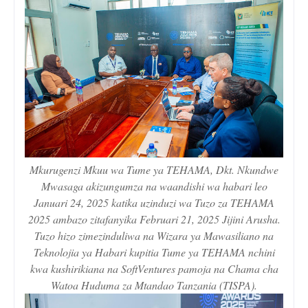
Mkurugenzi Mkuu wa Tume ya TEHAMA, Dkt. Nkundwe
Mwasaga akizungumza na waandishi wa habari leo
Januari 24, 2025 katika uzinduzi wa Tuzo za TEHAMA
2025 ambazo zitafanyika Februari 21, 2025 Jijini Arusha.
Tuzo hizo zimezinduliwa na Wizara ya Mawasiliano na
Teknolojia ya Habari kupitia Tume ya TEHAMA nchini
kwa kushirikiana na SoftVentures pamoja na Chama cha
Watoa Huduma za Mtandao Tanzania (TISPA).