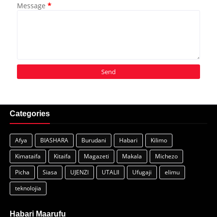
Message
*
Categories
Afya
BIASHARA
Burudani
Habari
Kilimo
Kimataifa
Kitaifa
Magazeti
Makala
Michezo
Picha
Siasa
UJENZI
UTALII
Ufugaji
elimu
teknolojia
Habari Maarufu