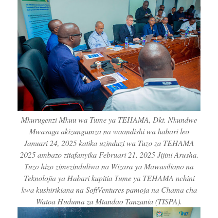
Mkurugenzi Mkuu wa Tume ya TEHAMA, Dkt. Nkundwe
Mwasaga akizungumza na waandishi wa habari leo
Januari 24, 2025 katika uzinduzi wa Tuzo za TEHAMA
2025 ambazo zitafanyika Februari 21, 2025 Jijini Arusha.
Tuzo hizo zimezinduliwa na Wizara ya Mawasiliano na
Teknolojia ya Habari kupitia Tume ya TEHAMA nchini
kwa kushirikiana na SoftVentures pamoja na Chama cha
Watoa Huduma za Mtandao Tanzania (TISPA).