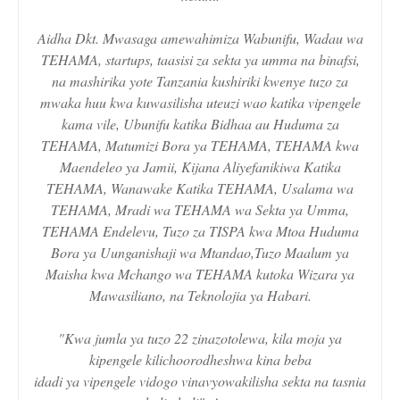
Aidha Dkt. Mwasaga amewahimiza Wabunifu, Wadau wa
TEHAMA, startups, taasisi za sekta ya umma na binafsi,
na mashirika yote Tanzania kushiriki kwenye tuzo za
mwaka huu kwa kuwasilisha uteuzi wao katika vipengele
kama vile, Ubunifu katika Bidhaa au Huduma za
TEHAMA, Matumizi Bora ya TEHAMA, TEHAMA kwa
Maendeleo ya Jamii, Kijana Aliyefanikiwa Katika
TEHAMA, Wanawake Katika TEHAMA, Usalama wa
TEHAMA, Mradi wa TEHAMA wa Sekta ya Umma,
TEHAMA Endelevu, Tuzo za TISPA kwa Mtoa Huduma
Bora ya Uunganishaji wa Mtandao,Tuzo Maalum ya
Maisha kwa Mchango wa TEHAMA kutoka Wizara ya
Mawasiliano, na Teknolojia ya Habari.
"Kwa jumla ya tuzo 22 zinazotolewa, kila moja ya
kipengele kilichoorodheshwa kina beba
idadi ya vipengele vidogo vinavyowakilisha sekta na tasnia