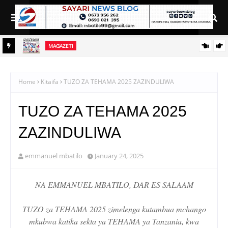
HABARI
GOSTI
AZZA AWAHAKIKISHIA WANANCHI WA SINGITA MAJI,
BARABARA NA UMEME KUWAFIKIA
Home
Kitaifa
TUZO ZA TEHAMA 2025 ZAZINDULIWA
TUZO ZA TEHAMA 2025
ZAZINDULIWA
emmanuel mbatilo
January 24, 2025
NA EMMANUEL MBATILO, DAR ES SALAAM
TUZO za TEHAMA 2025 zimelenga kutambua mchango
mkubwa katika sekta ya TEHAMA ya Tanzania, kwa