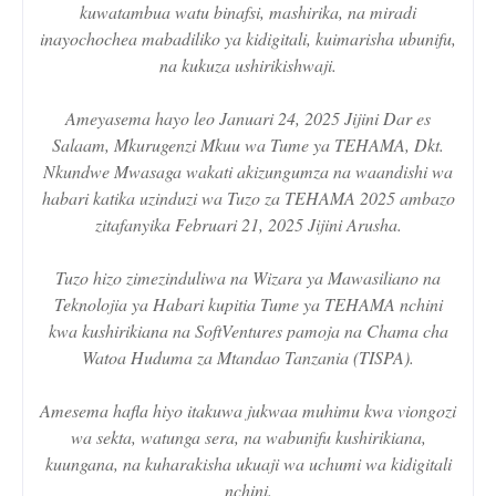
kuwatambua watu binafsi, mashirika, na miradi
inayochochea mabadiliko ya kidigitali, kuimarisha ubunifu,
na kukuza ushirikishwaji.
Ameyasema hayo leo Januari 24, 2025 Jijini Dar es
Salaam, Mkurugenzi Mkuu wa Tume ya TEHAMA, Dkt.
Nkundwe Mwasaga wakati akizungumza na waandishi wa
habari katika uzinduzi wa Tuzo za TEHAMA 2025 ambazo
zitafanyika Februari 21, 2025 Jijini Arusha.
Tuzo hizo zimezinduliwa na Wizara ya Mawasiliano na
Teknolojia ya Habari kupitia Tume ya TEHAMA nchini
kwa kushirikiana na SoftVentures pamoja na Chama cha
Watoa Huduma za Mtandao Tanzania (TISPA).
Amesema hafla hiyo itakuwa jukwaa muhimu kwa viongozi
wa sekta, watunga sera, na wabunifu kushirikiana,
kuungana, na kuharakisha ukuaji wa uchumi wa kidigitali
nchini.