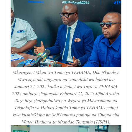
Mkurugenzi Mkuu wa Tume ya TEHAMA, Dkt. Nkundwe
Mwasaga akizungumza na waandishi wa habari leo
Januari 24, 2025 katika uzinduzi wa Tuzo za TEHAMA
2025 ambazo zitafanyika Februari 21, 2025 Jijini Arusha.
Tuzo hizo zimezinduliwa na Wizara ya Mawasiliano na
Teknolojia ya Habari kupitia Tume ya TEHAMA nchini
kwa kushirikiana na SoftVentures pamoja na Chama cha
Watoa Huduma za Mtandao Tanzania (TISPA).