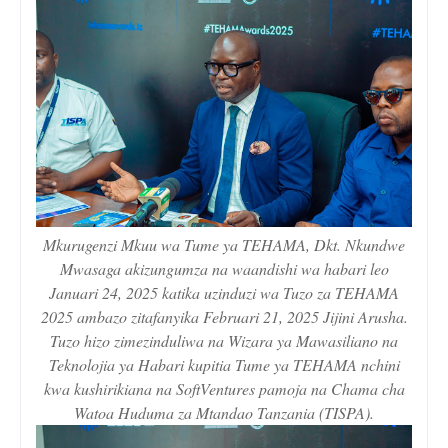
Mkurugenzi Mkuu wa Tume ya TEHAMA, Dkt. Nkundwe
Mwasaga akizungumza na waandishi wa habari leo
Januari 24, 2025 katika uzinduzi wa Tuzo za TEHAMA
2025 ambazo zitafanyika Februari 21, 2025 Jijini Arusha.
Tuzo hizo zimezinduliwa na Wizara ya Mawasiliano na
Teknolojia ya Habari kupitia Tume ya TEHAMA nchini
kwa kushirikiana na SoftVentures pamoja na Chama cha
Watoa Huduma za Mtandao Tanzania (TISPA).