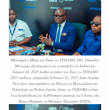
Mkurugenzi Mkuu wa Tume ya TEHAMA, Dkt. Nkundwe
Mwasaga akizungumza na waandishi wa habari leo
Januari 24, 2025 katika uzinduzi wa Tuzo za TEHAMA
2025 ambazo zitafanyika Februari 21, 2025 Jijini Arusha.
Tuzo hizo zimezinduliwa na Wizara ya Mawasiliano na
Teknolojia ya Habari kupitia Tume ya TEHAMA nchini
kwa kushirikiana na SoftVentures pamoja na Chama cha
Watoa Huduma za Mtandao Tanzania (TISPA).