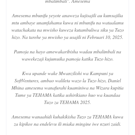
mbalimbali". Amesema
Amesema mbunifu yeyote anaweza kujisajili au kumsajilia
mtu ambaye unamfahamu kuwa ni mbunifu na wataalamu
watachakata na mwisho kuweza kutambuliwa siku ya Tuzo
hizo. Na tarehe ya mwisho ya usajili ni Februari 10, 2025.
Pamoja na hayo amewakaribisha wadau mbalimbali na
wawekezaji kujumuika pamoja katika Tuzo hizo.
Kwa upande wake Mwanzilishi wa Kampuni ya
SoftVentures, ambao walileta wazo la Tuzo hizo, Daniel
Mhina amesema wanafurahi kuaminiwa na Wizara kupitia
Tume ya TEHAMA katika ushirikiano huo wa kuandaa
Tuzo za TEHAMA 2025.
Amesema wanaahidi kuhakikisha Tuzo za TEHAMA kuwa
za kipikee na endelevu ili miaka mingine iwe nzuri zaidi.