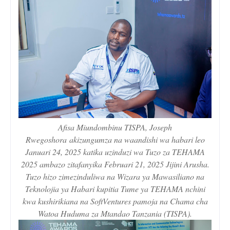
Afisa Miundombinu TISPA, Joseph
Rwegoshora akizungumza na waandishi wa habari leo
Januari 24, 2025 katika uzinduzi wa Tuzo za TEHAMA
2025 ambazo zitafanyika Februari 21, 2025 Jijini Arusha.
Tuzo hizo zimezinduliwa na Wizara ya Mawasiliano na
Teknolojia ya Habari kupitia Tume ya TEHAMA nchini
kwa kushirikiana na SoftVentures pamoja na Chama cha
Watoa Huduma za Mtandao Tanzania (TISPA).