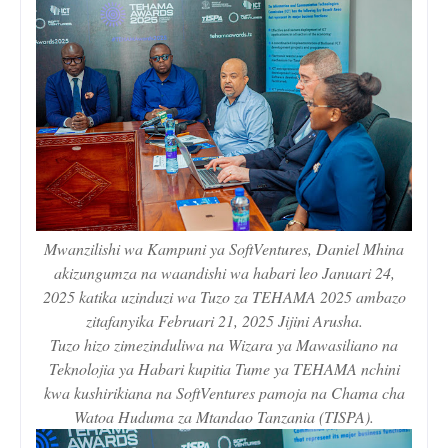
Mwanzilishi wa Kampuni ya SoftVentures, Daniel Mhina
akizungumza na waandishi wa habari leo Januari 24,
2025 katika uzinduzi wa Tuzo za TEHAMA 2025 ambazo
zitafanyika Februari 21, 2025 Jijini Arusha.
Tuzo hizo zimezinduliwa na Wizara ya Mawasiliano na
Teknolojia ya Habari kupitia Tume ya TEHAMA nchini
kwa kushirikiana na SoftVentures pamoja na Chama cha
Watoa Huduma za Mtandao Tanzania (TISPA).