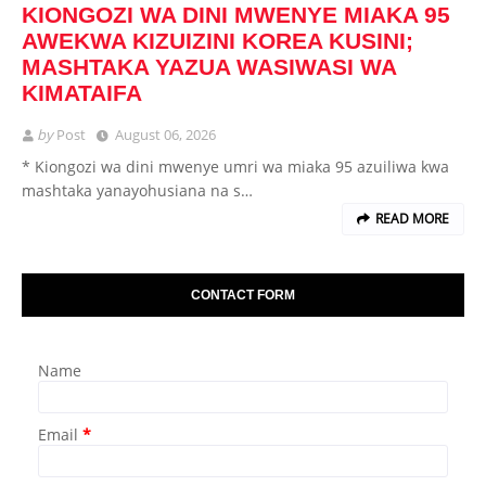
KIONGOZI WA DINI MWENYE MIAKA 95
AWEKWA KIZUIZINI KOREA KUSINI;
MASHTAKA YAZUA WASIWASI WA
KIMATAIFA
by
Post
August 06, 2026
* Kiongozi wa dini mwenye umri wa miaka 95 azuiliwa kwa
mashtaka yanayohusiana na s…
READ MORE
CONTACT FORM
Name
Email
*