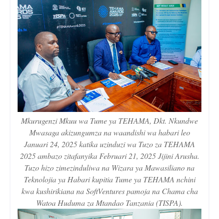
Mkurugenzi Mkuu wa Tume ya TEHAMA, Dkt. Nkundwe
Mwasaga akizungumza na waandishi wa habari leo
Januari 24, 2025 katika uzinduzi wa Tuzo za TEHAMA
2025 ambazo zitafanyika Februari 21, 2025 Jijini Arusha.
Tuzo hizo zimezinduliwa na Wizara ya Mawasiliano na
Teknolojia ya Habari kupitia Tume ya TEHAMA nchini
kwa kushirikiana na SoftVentures pamoja na Chama cha
Watoa Huduma za Mtandao Tanzania (TISPA).