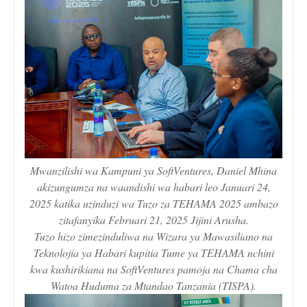
Mwanzilishi wa Kampuni ya SoftVentures, Daniel Mhina
akizungumza na waandishi wa habari leo Januari 24,
2025 katika uzinduzi wa Tuzo za TEHAMA 2025 ambazo
zitafanyika Februari 21, 2025 Jijini Arusha.
Tuzo hizo zimezinduliwa na Wizara ya Mawasiliano na
Teknolojia ya Habari kupitia Tume ya TEHAMA nchini
kwa kushirikiana na SoftVentures pamoja na Chama cha
Watoa Huduma za Mtandao Tanzania (TISPA).