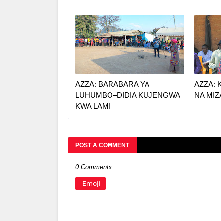
AZZA: BARABARA YA
AZZA: 
LUHUMBO–DIDIA KUJENGWA
NA MI
KWA LAMI
POST A COMMENT
0 Comments
Emoji