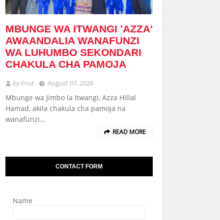
MBUNGE WA ITWANGI 'AZZA'
AWAANDALIA WANAFUNZI
WA LUHUMBO SEKONDARI
CHAKULA CHA PAMOJA
by
Post
August 07, 2026
Mbunge wa Jimbo la Itwangi, Azza Hillal
Hamad, akila chakula cha pamoja na
wanafunzi…
READ MORE
CONTACT FORM
Name