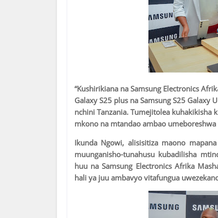
“Kushirikiana na Samsung Electronics Afr
Galaxy S25 plus na Samsung S25 Galaxy Ult
nchini Tanzania. Tumejitolea kuhakikisha
mkono na mtandao ambao umeboreshwa kwa 
Ikunda Ngowi, alisisitiza maono mapana
muunganisho-tunahusu kubadilisha mtindo
huu na Samsung Electronics Afrika Masha
hali ya juu ambavyo vitafungua uwezekano