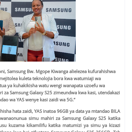
oni, Samsung Bw. Mgope Kiwanga
alielezea kufurahishwa
mejitolea kuleta teknolojia bora kwa watumiaji wa
hatua ya kuhakikisha watu wengi wanapata uzoefu wa
iri za Samsung Galaxy S25 zimeundwa kwa kasi, utendakazi
ndao wa YAS wenye kasi zaidi wa 5G.”
dhisha hata zaidi, YAS inatoa 96GB ya data ya mtandao BILA
anaonunua simu mahiri za Samsung Galaxy S25 katika
su kuzama kikamilifu katika matumizi ya simu ya kizazi