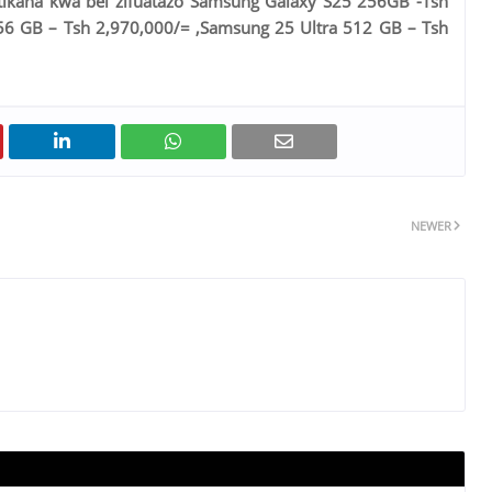
atikana kwa bei zifuatazo Samsung Galaxy S25 256GB -Tsh
56 GB – Tsh 2,970,000/= ,Samsung 25 Ultra 512 GB – Tsh
NEWER