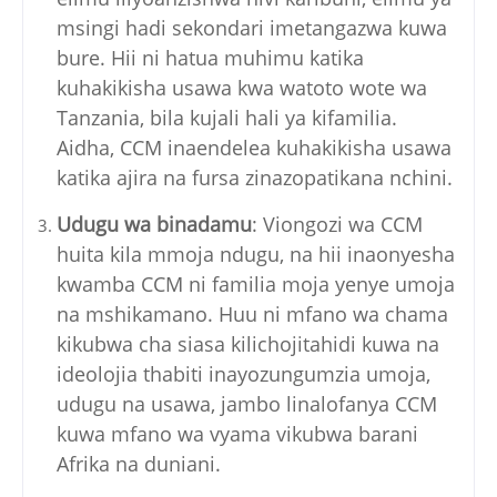
msingi hadi sekondari imetangazwa kuwa
bure. Hii ni hatua muhimu katika
kuhakikisha usawa kwa watoto wote wa
Tanzania, bila kujali hali ya kifamilia.
Aidha, CCM inaendelea kuhakikisha usawa
katika ajira na fursa zinazopatikana nchini.
Udugu wa binadamu
: Viongozi wa CCM
huita kila mmoja ndugu, na hii inaonyesha
kwamba CCM ni familia moja yenye umoja
na mshikamano. Huu ni mfano wa chama
kikubwa cha siasa kilichojitahidi kuwa na
ideolojia thabiti inayozungumzia umoja,
udugu na usawa, jambo linalofanya CCM
kuwa mfano wa vyama vikubwa barani
Afrika na duniani.