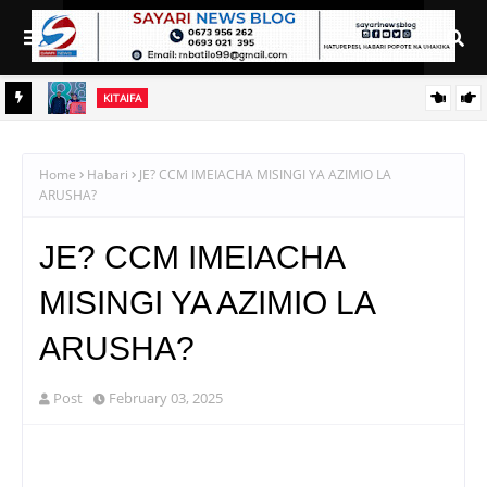
KITAIFA
RAIS SAMIA AIELEKEZA TAMISEMI KUSIMAMIA HUDUMA ZA
UGANI KWA TIJA NA UFANISI
Home
Habari
JE? CCM IMEIACHA MISINGI YA AZIMIO LA
ARUSHA?
JE? CCM IMEIACHA
MISINGI YA AZIMIO LA
ARUSHA?
Post
February 03, 2025