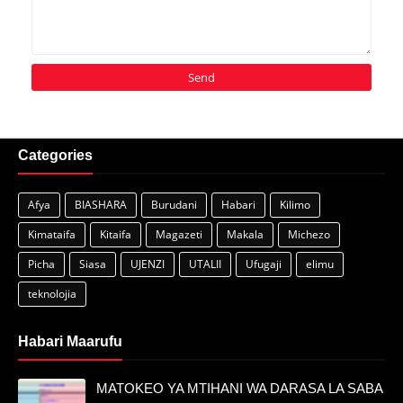
Categories
Afya
BIASHARA
Burudani
Habari
Kilimo
Kimataifa
Kitaifa
Magazeti
Makala
Michezo
Picha
Siasa
UJENZI
UTALII
Ufugaji
elimu
teknolojia
Habari Maarufu
MATOKEO YA MTIHANI WA DARASA LA SABA