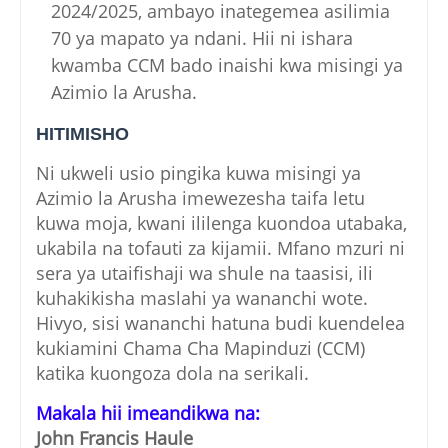
2024/2025, ambayo inategemea asilimia
70 ya mapato ya ndani. Hii ni ishara
kwamba CCM bado inaishi kwa misingi ya
Azimio la Arusha.
HITIMISHO
Ni ukweli usio pingika kuwa misingi ya
Azimio la Arusha imewezesha taifa letu
kuwa moja, kwani ililenga kuondoa utabaka,
ukabila na tofauti za kijamii. Mfano mzuri ni
sera ya utaifishaji wa shule na taasisi, ili
kuhakikisha maslahi ya wananchi wote.
Hivyo, sisi wananchi hatuna budi kuendelea
kukiamini Chama Cha Mapinduzi (CCM)
katika kuongoza dola na serikali.
Makala hii imeandikwa na:
John Francis Haule