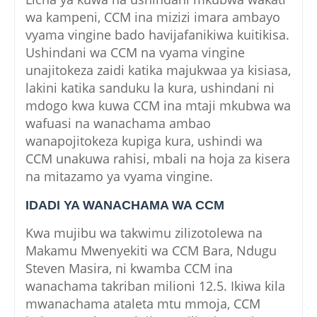
wa kampeni, CCM ina mizizi imara ambayo
vyama vingine bado havijafanikiwa kuitikisa.
Ushindani wa CCM na vyama vingine
unajitokeza zaidi katika majukwaa ya kisiasa,
lakini katika sanduku la kura, ushindani ni
mdogo kwa kuwa CCM ina mtaji mkubwa wa
wafuasi na wanachama ambao
wanapojitokeza kupiga kura, ushindi wa
CCM unakuwa rahisi, mbali na hoja za kisera
na mitazamo ya vyama vingine.
IDADI YA WANACHAMA WA CCM
Kwa mujibu wa takwimu zilizotolewa na
Makamu Mwenyekiti wa CCM Bara, Ndugu
Steven Masira, ni kwamba CCM ina
wanachama takriban milioni 12.5. Ikiwa kila
mwanachama ataleta mtu mmoja, CCM