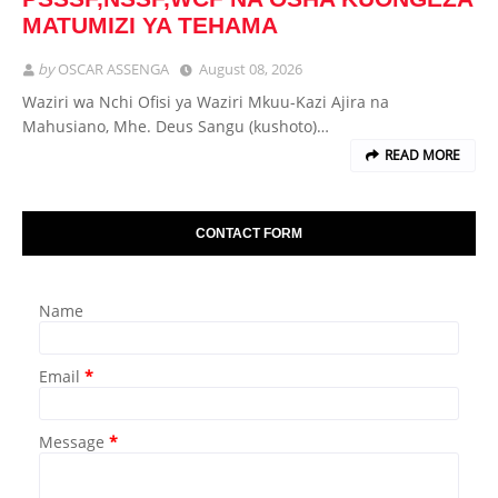
MATUMIZI YA TEHAMA
by
OSCAR ASSENGA
August 08, 2026
Waziri wa Nchi Ofisi ya Waziri Mkuu-Kazi Ajira na
Mahusiano, Mhe. Deus Sangu (kushoto)…
READ MORE
CONTACT FORM
Name
Email
*
Message
*