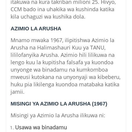
itakuwa na kura takriban milioni 25. Hivyo,
CCM bado ina uhakika wa kushinda katika
kila uchaguzi wa kushika dola.
AZIMIO LA ARUSHA
Mnamo mwaka 1967, ilipitishwa Azimio la
Arusha na Halimashauri Kuu ya TANU,
lililofanyika Arusha. Azimio hili lilikuwa na
lengo kuu la kupitisha falsafa ya kuondoa
unyonge wa binadamu na kumkomboa
mweusi kutokana na unyonyaji wa kibeberu,
huku pia likilenga kuondoa matabaka katika
jamii.
MISINGI YA AZIMIO LA ARUSHA (1967)
Misingi ya Azimio la Arusha ilikuwa ni:
Usawa wa binadamu