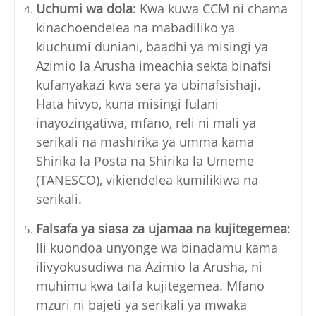
Uchumi wa dola
: Kwa kuwa CCM ni chama
kinachoendelea na mabadiliko ya
kiuchumi duniani, baadhi ya misingi ya
Azimio la Arusha imeachia sekta binafsi
kufanyakazi kwa sera ya ubinafsishaji.
Hata hivyo, kuna misingi fulani
inayozingatiwa, mfano, reli ni mali ya
serikali na mashirika ya umma kama
Shirika la Posta na Shirika la Umeme
(TANESCO), vikiendelea kumilikiwa na
serikali.
Falsafa ya siasa za ujamaa na kujitegemea
:
Ili kuondoa unyonge wa binadamu kama
ilivyokusudiwa na Azimio la Arusha, ni
muhimu kwa taifa kujitegemea. Mfano
mzuri ni bajeti ya serikali ya mwaka