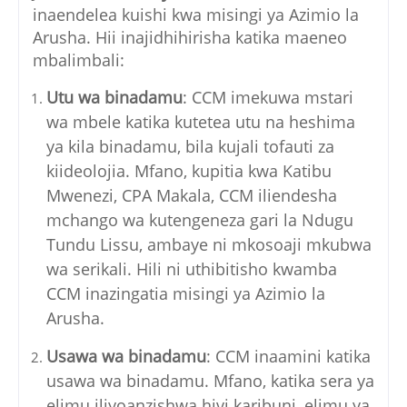
inaendelea kuishi kwa misingi ya Azimio la
Arusha. Hii inajidhihirisha katika maeneo
mbalimbali:
Utu wa binadamu
: CCM imekuwa mstari
wa mbele katika kutetea utu na heshima
ya kila binadamu, bila kujali tofauti za
kiideolojia. Mfano, kupitia kwa Katibu
Mwenezi, CPA Makala, CCM iliendesha
mchango wa kutengeneza gari la Ndugu
Tundu Lissu, ambaye ni mkosoaji mkubwa
wa serikali. Hili ni uthibitisho kwamba
CCM inazingatia misingi ya Azimio la
Arusha.
Usawa wa binadamu
: CCM inaamini katika
usawa wa binadamu. Mfano, katika sera ya
elimu iliyoanzishwa hivi karibuni, elimu ya