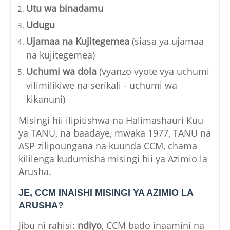
Utu wa binadamu
Udugu
Ujamaa na Kujitegemea
(siasa ya ujamaa
na kujitegemea)
Uchumi wa dola
(vyanzo vyote vya uchumi
vilimilikiwe na serikali - uchumi wa
kikanuni)
Misingi hii ilipitishwa na Halimashauri Kuu
ya TANU, na baadaye, mwaka 1977, TANU na
ASP zilipoungana na kuunda CCM, chama
kililenga kudumisha misingi hii ya Azimio la
Arusha.
JE, CCM INAISHI MISINGI YA AZIMIO LA
ARUSHA?
Jibu ni rahisi:
ndiyo
, CCM bado inaamini na