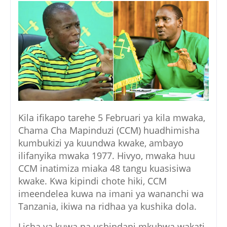
Kila ifikapo tarehe 5 Februari ya kila mwaka,
Chama Cha Mapinduzi (CCM) huadhimisha
kumbukizi ya kuundwa kwake, ambayo
ilifanyika mwaka 1977. Hivyo, mwaka huu
CCM inatimiza miaka 48 tangu kuasisiwa
kwake. Kwa kipindi chote hiki, CCM
imeendelea kuwa na imani ya wananchi wa
Tanzania, ikiwa na ridhaa ya kushika dola.
Licha ya kuwa na ushindani mkubwa wakati