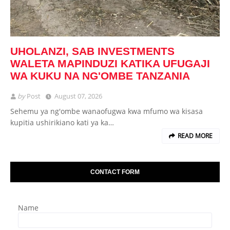
UHOLANZI, SAB INVESTMENTS
WALETA MAPINDUZI KATIKA UFUGAJI
WA KUKU NA NG'OMBE TANZANIA
by
Post
August 07, 2026
Sehemu ya ng'ombe wanaofugwa kwa mfumo wa kisasa
kupitia ushirikiano kati ya ka…
READ MORE
CONTACT FORM
Name