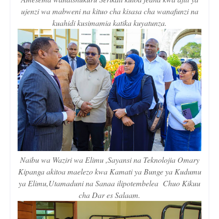
ujenzi wa mabweni na kituo cha kisasa cha wanafunzi na
kuahidi kusimamia katika kuyatunza.
Naibu wa Waziri wa Elimu ,Sayansi na Teknolojia Omary
Kipanga akitoa maelezo kwa Kamati ya Bunge ya Kudumu
ya Elimu,Utamaduni na Sanaa ilipotembelea Chuo Kikuu
cha Dar es Salaam.