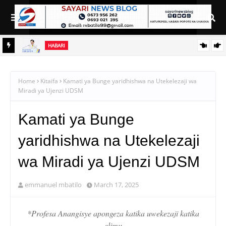
HABARI
TIKA
KIONGOZI WA DINI MWENYE MIAKA 95 AWEKWA KIZUIZINI
KOREA KUSINI; MASHTAKA YAZUA WASIWASI WA KIMATAIFA
Home
Kitaifa
Kamati ya Bunge yaridhishwa na Utekelezaji wa
Miradi ya Ujenzi UDSM
Kamati ya Bunge
yaridhishwa na Utekelezaji
wa Miradi ya Ujenzi UDSM
emmanuel mbatilo
March 17, 2025
*Profesa Anangisye apongeza katika uwekezaji katika
elimu