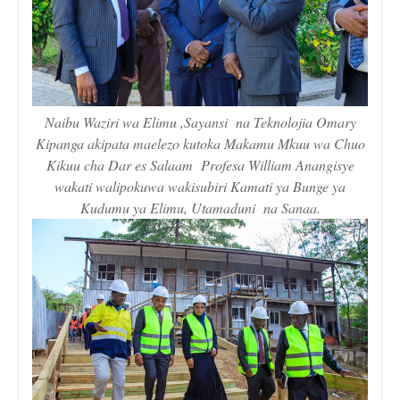
Naibu Waziri wa Elimu ,Sayansi na Teknolojia Omary
Kipanga akipata maelezo kutoka Makamu Mkuu wa Chuo
Kikuu cha Dar es Salaam Profesa William Anangisye
wakati walipokuwa wakisubiri Kamati ya Bunge ya
Kudumu ya Elimu, Utamaduni na Sanaa.