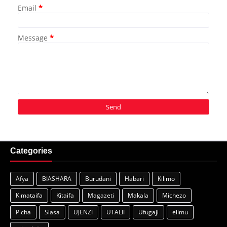
Email
*
Message
*
Categories
Afya
BIASHARA
Burudani
Habari
Kilimo
Kimataifa
Kitaifa
Magazeti
Makala
Michezo
Picha
Siasa
UJENZI
UTALII
Ufugaji
elimu