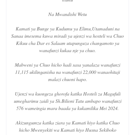
Na Mwandishi Wetu
Kamati ya Bunge ya Kudumu ya Elimu,Utamaduni na
Sanaa imesema kuwa miradi ya ujenzi wa hosteli wa Chuo
Kikuu cha Dar es Salaam utapunguza changamoto ya
wanafunzi kukaa nje ya chuo.
Mabweni ya Chuo hicho hadi sasa yanalaza wanafunzi
11,115 ukilinganisha na wanafunzi 22,000 wanaohitaji
malazi chuoni hapo.
Ujenzi wa kuongeza ghorofa katika Hosteli za Magufuli
umegharimu zaidi ya Sh.Bilioni Tatu ambapo wanafunzi
576 wameingia mara baada ya kukamilika Mei 2024.
Akizungumza katika ziara ya Kamati hiyo katika Chuo
hicho Mwenyekiti wa Kamati hiyo Husna Sekiboko