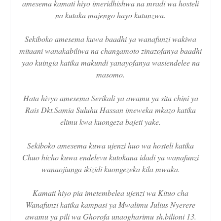
amesema kamati hiyo imeridhishwa na mradi wa hosteli
na kutaka majengo hayo kutunzwa.
Sekiboko amesema kuwa baadhi ya wanafunzi wakiwa
mitaani wanakabiliwa na changamoto zinazofanya baadhi
yao kuingia katika makundi yanayofanya wasiendelee na
masomo.
Hata hivyo amesema Serikali ya awamu ya sita chini ya
Rais Dkt.Samia Suluhu Hassan imeweka mkazo katika
elimu kwa kuongeza bajeti yake.
Sekiboko amesema kuwa ujenzi huo wa hosteli katika
Chuo hicho kuwa endelevu kutokana idadi ya wanafunzi
wanaojiunga ikizidi kuongezeka kila mwaka.
Kamati hiyo pia imetembelea ujenzi wa Kituo cha
Wanafunzi katika kampasi ya Mwalimu Julius Nyerere
awamu ya pili wa Ghorofa unaogharimu sh.bilioni 13.