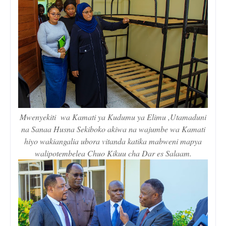
Mwenyekiti wa Kamati ya Kudumu ya Elimu ,Utamaduni
na Sanaa Husna Sekiboko akiwa na wajumbe wa Kamati
hiyo wakiangalia ubora vitanda katika mabweni mapya
walipotembelea Chuo Kikuu cha Dar es Salaam.