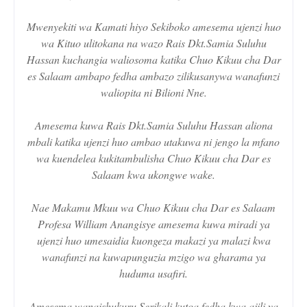
Mwenyekiti wa Kamati hiyo Sekiboko amesema ujenzi huo
wa Kituo ulitokana na wazo Rais Dkt.Samia Suluhu
Hassan kuchangia waliosoma katika Chuo Kikuu cha Dar
es Salaam ambapo fedha ambazo zilikusanywa wanafunzi
waliopita ni Bilioni Nne.
Amesema kuwa Rais Dkt.Samia Suluhu Hassan aliona
mbali katika ujenzi huo ambao utakuwa ni jengo la mfano
wa kuendelea kukitambulisha Chuo Kikuu cha Dar es
Salaam kwa ukongwe wake.
Nae Makamu Mkuu wa Chuo Kikuu cha Dar es Salaam
Profesa William Anangisye amesema kuwa miradi ya
ujenzi huo umesaidia kuongeza makazi ya malazi kwa
wanafunzi na kuwapunguzia mzigo wa gharama ya
huduma usafiri.
Amesema wanaishukuru Serikali kutoa fedha kwa ajili ya