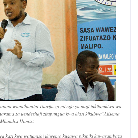
maana wanathamini Taarifa za mivujo ya maji tukifanikiwa wa
harama za uendeshaji zitapungua kwa kiasi kikubwa”Alisema
Mhandisi Hamisi.
ndea kazi kwa watumishi ikiwemo kugawa pikipiki kuwasambaza