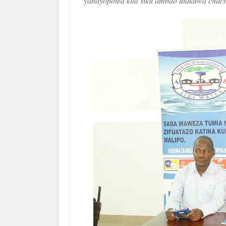
yanayopotea kila siku ambao utakuwa chachu