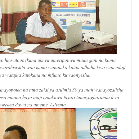
umo huo utaonekana ukiwa umeripotiwa muda gani na kama
uwarahisishia wao kama wanataka kutoa adhabu kwa watendaji
ua watajua kutokana na mfumo kuwaonyesha.
nayopotea na tuna zaidi ya asilimia 30 ya maji wanayozalisha
pesa maana hayo maji tunakuwa tayari tumeyagharamia kwa
awekea dawa na umeme”Alisema