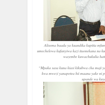
Alisema baada ya kuandika kupitia mf
umechelewa kufanyiwa kazi itaonekana na k
wazembe kuwachukulia hat
“Mpaka sasa kuna kiasi kikubwa cha maji ya
kwa mwezi yanapotea hii maana yake ni 
upande wa kuy