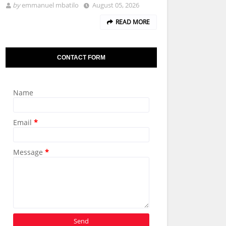
by
emmanuel mbatilo
August 05, 2026
READ MORE
CONTACT FORM
Name
Email
*
Message
*