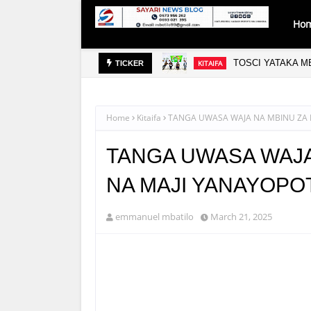
Ho
TOSCI YATAKA MB
KITAIFA
TICKER
Home
Kitaifa
TANGA UWASA WAJA NA MBINU ZA 
TANGA UWASA WAJA
NA MAJI YANAYOPO
emmanuel mbatilo
March 21, 2025