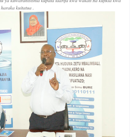
 ya kuwarahisishia kupata taarifa kwa wakati na kufikia kwa
haraka kuitatua .