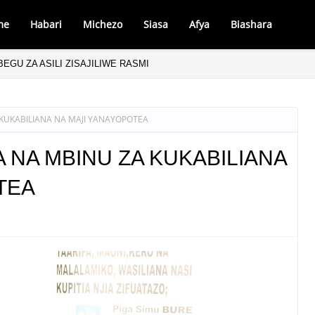
me
Habari
Michezo
Siasa
Afya
Biashara
EGU ZA ASILI ZISAJILIWE RASMI
KUKABILIANA NA MAJI YANAYOPOTEA
 NA MBINU ZA KUKABILIANA
TEA