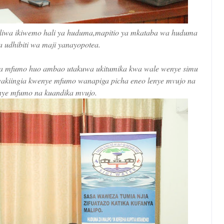
diliwa ikiwemo hali ya huduma,mapitio ya mkataba wa huduma
 udhibiti wa maji yanayopotea.
a mfumo huo ambao utakuwa ukitumika kwa wale wenye simu
akiingia kwenye mfumo wanapiga picha eneo lenye mvujo na
nye mfumo na kuandika mvujo.