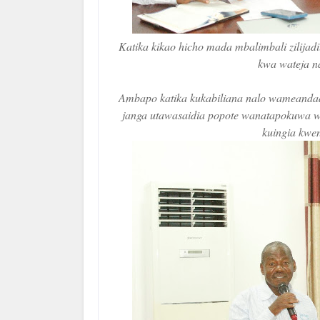
Katika kikao hicho mada mbalimbali zilija
kwa wateja na
Ambapo katika kukabiliana nalo wameanda
janga utawasaidia popote wanatapokuwa w
kuingia kwe