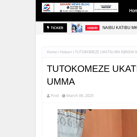
Ho
NAIBU KATIBU M
HABARI
TICKER
HABARI KUBWA
MAGAZETI
Home
Habari
TUTOKOMEZE UKATILI WA KIJINSI
TUTOKOMEZE UKATIL
UMMA
Post
March 06, 2025