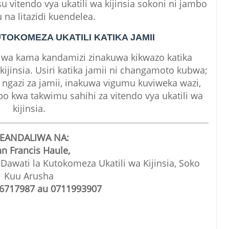
vitendo vya ukatili wa kijinsia sokoni ni jambo
 na litazidi kuendelea.
OKOMEZA UKATILI KATIKA JAMII
iwa kama kandamizi zinakuwa kikwazo katika
kijinsia. Usiri katika jamii ni changamoto kubwa;
a ngazi za jamii, inakuwa vigumu kuviweka wazi,
 kwa takwimu sahihi za vitendo vya ukatili wa
kijinsia.
EANDALIWA NA:
hn Francis Haule,
awati la Kutokomeza Ukatili wa Kijinsia, Soko
Kuu Arusha
6717987 au 0711993907