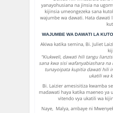
yanayohusiana na jinsia na ugomv
kijinsia umeongezeka sana kut
wajumbe wa dawati. Hata dawati la 
kut
WAJUMBE WA DAWATI LA KUTO
Akiwa katika semina, Bi. Juliet La
ki
"Kiukweli, dawati hili tangu li
sana kwa sisi wafanyabiashara na
tunayoipata kupitia dawati hil
ukatili wa 
Bi. Laizier amesisitiza kwamba 
madawati haya katika maeneo ya 
vitendo vya ukatili wa ki
Naye, Malya, ambaye ni Mwenyekit