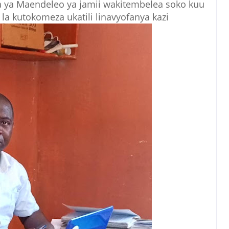
a ya Maendeleo ya jamii wakitembelea soko kuu
la kutokomeza ukatili linavyofanya kazi