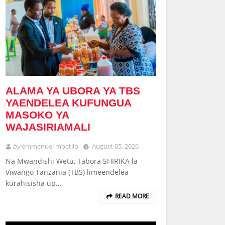
ALAMA YA UBORA YA TBS
YAENDELEA KUFUNGUA
MASOKO YA
WAJASIRIAMALI
by
emmanuel mbatilo
August 05, 2026
Na Mwandishi Wetu, Tabora SHIRIKA la
Viwango Tanzania (TBS) limeendelea
kurahisisha up…
READ MORE