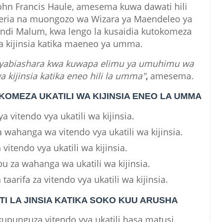
ohn Francis Haule, amesema kuwa dawati hili
eria na muongozo wa Wizara ya Maendeleo ya
undi Malum, kwa lengo la kusaidia kutokomeza
wa kijinsia katika maeneo ya umma.
yabiashara kwa kuwapa elimu ya umuhimu wa
 kijinsia katika eneo hili la umma"
,
amesema.
OMEZA UKATILI WA KIJINSIA ENEO LA UMMA
a vitendo vya ukatili wa kijinsia.
wahanga wa vitendo vya ukatili wa kijinsia.
 vitendo vya ukatili wa kijinsia.
za wahanga wa ukatili wa kijinsia.
aarifa za vitendo vya ukatili wa kijinsia.
I LA JINSIA KATIKA SOKO KUU ARUSHA
 kupunguza vitendo vya ukatili hasa matusi