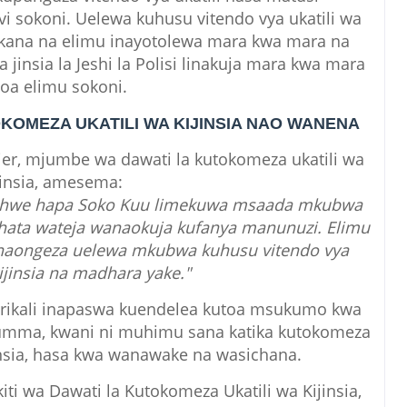
i sokoni. Uelewa kuhusu vitendo vya ukatili wa
okana na elimu inayotolewa mara kwa mara na
jinsia la Jeshi la Polisi linakuja mara kwa mara
oa elimu sokoni.
KOMEZA UKATILI WA KIJINSIA NAO WANENA
izier, mjumbe wa dawati la kutokomeza ukatili wa
jinsia, amesema:
anzishwe hapa Soko Kuu limekuwa msaada mkubwa
 hata wateja wanaokuja kufanya manunuzi. Elimu
i inaongeza uelewa mkubwa kuhusu vitendo vya
kijinsia na madhara yake."
serikali inapaswa kuendelea kutoa msukumo kwa
umma, kwani ni muhimu sana katika kutokomeza
jinsia, hasa kwa wanawake na wasichana.
i wa Dawati la Kutokomeza Ukatili wa Kijinsia,