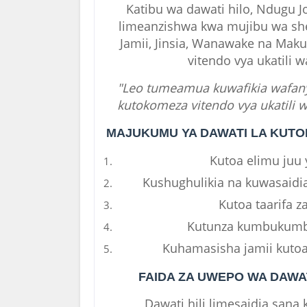
Katibu wa dawati hilo, Ndugu J
limeanzishwa kwa mujibu wa sh
Jamii, Jinsia, Wanawake na Mak
vitendo vya ukatili 
"Leo tumeamua kuwafikia wafan
kutokomeza vitendo vya ukatili wa
MAJUKUMU YA DAWATI LA KUTOK
Kutoa elimu juu y
Kushughulikia na kuwasaidia 
Kutoa taarifa za
Kutunza kumbukumbu 
Kuhamasisha jamii kutoa t
FAIDA ZA UWEPO WA DAWAT
Dawati hili limesaidia sana