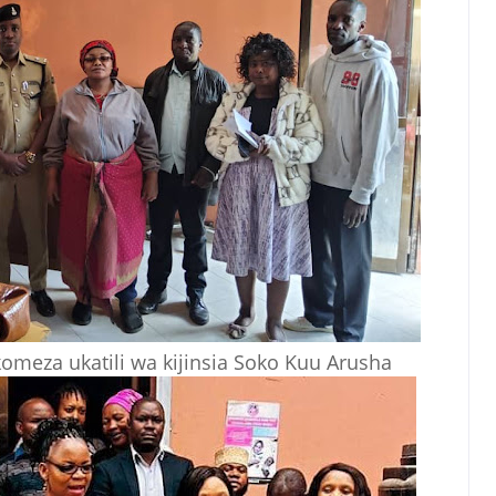
meza ukatili wa kijinsia Soko Kuu Arusha