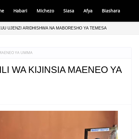
me
Habari
Michezo
Siasa
Afya
Biashara
KUU UJENZI ARIDHISHWA NA MABORESHO YA TEMESA
 KWENYE MAGAZETI YA LEO ALHAMISI AGOSTI 6, 2026
A MAENEO YA UMMA
I WA KIJINSIA MAENEO YA