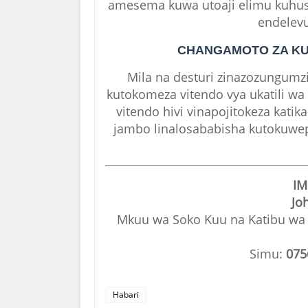
amesema kuwa utoaji elimu kuhusu 
endelevu
CHANGAMOTO ZA KUT
Mila na desturi zinazozungumz
kutokomeza vitendo vya ukatili wa 
vitendo hivi vinapojitokeza katik
jambo linalosababisha kutokuwepo
IM
Jo
Mkuu wa Soko Kuu na Katibu wa D
Simu:
075
Habari