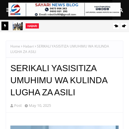
HABARI
SERIKALI YATENGA BILIONI 38 KUPIMA VIJIJI VYOTE
TANZANIA, YAAGIZA KLINIKI ZA ARDHI KILA KATA
Home
Habari
SERIKALI YASISITIZA UMUHIMU WA KULINDA
LUGHA ZA ASILI
SERIKALI YASISITIZA
UMUHIMU WA KULINDA
LUGHA ZA ASILI
Post
May 10, 2025