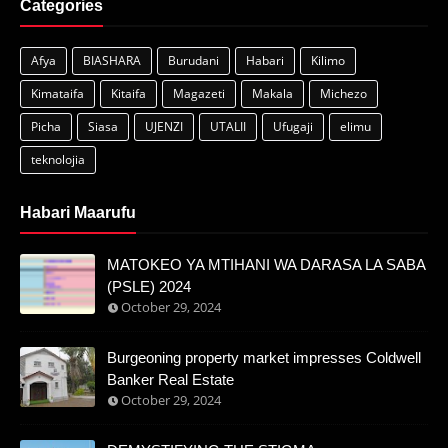
Categories
Afya
BIASHARA
Burudani
Habari
Kilimo
Kimataifa
Kitaifa
Magazeti
Makala
Michezo
Picha
Siasa
UJENZI
UTALII
Ufugaji
elimu
teknolojia
Habari Maarufu
MATOKEO YA MTIHANI WA DARASA LA SABA
(PSLE) 2024
October 29, 2024
Burgeoning property market impresses Coldwell
Banker Real Estate
October 29, 2024