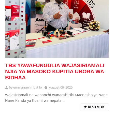
TBS YAWAFUNGULIA WAJASIRIAMALI
NJIA YA MASOKO KUPITIA UBORA WA
BIDHAA
by
emmanuel mbatilo
August 09, 2026
Wajasiriamali na wananchi wanaoshiriki Maonesho ya Nane
Nane Kanda ya Kusini wamepata …
READ MORE