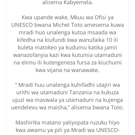
alisema Kabyemela.
Kwa upande wake, Mkuu wa Ofisi ya
UNESCO bwana Michel Toto amesema kuwa
mradi huo unalenga kutoa msaada wa
kifedha na kiufundi kwa wanufaika 10 ili
kuleta matokeo ya kudumu katika jamii
wanazofanyia kazi kwa kutumia utamaduni
na elimu ili kutengeneza fursa za kiuchumi
kwa vijana na wanawake.
“ Mradi huu unalenga kuhifadhi utajiri wa
urithi wa utamaduni Tanzania na kukuza
ujuzi wa maswala ya utamaduni na kujenga
uendelevu wa maisha,” alisema bwana Toto.
Mashirika matano yaliyopata ruzuku hiyo
kwa awamu ya pili ya Mradi wa UNESCO-