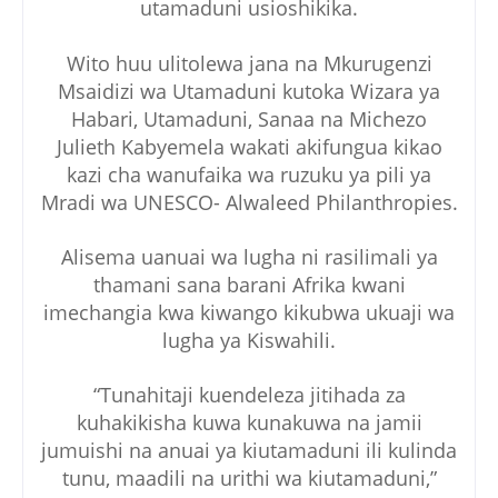
utamaduni usioshikika.
Wito huu ulitolewa jana na Mkurugenzi
Msaidizi wa Utamaduni kutoka Wizara ya
Habari, Utamaduni, Sanaa na Michezo
Julieth Kabyemela wakati akifungua kikao
kazi cha wanufaika wa ruzuku ya pili ya
Mradi wa UNESCO- Alwaleed Philanthropies.
Alisema uanuai wa lugha ni rasilimali ya
thamani sana barani Afrika kwani
imechangia kwa kiwango kikubwa ukuaji wa
lugha ya Kiswahili.
“Tunahitaji kuendeleza jitihada za
kuhakikisha kuwa kunakuwa na jamii
jumuishi na anuai ya kiutamaduni ili kulinda
tunu, maadili na urithi wa kiutamaduni,”