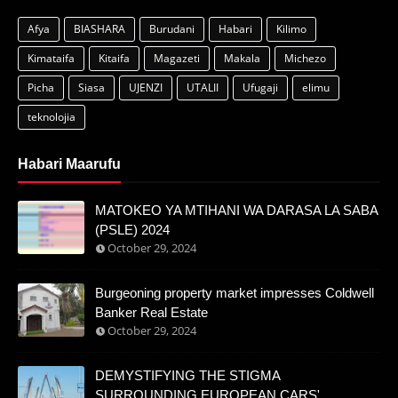
Afya
BIASHARA
Burudani
Habari
Kilimo
Kimataifa
Kitaifa
Magazeti
Makala
Michezo
Picha
Siasa
UJENZI
UTALII
Ufugaji
elimu
teknolojia
Habari Maarufu
MATOKEO YA MTIHANI WA DARASA LA SABA
(PSLE) 2024
October 29, 2024
Burgeoning property market impresses Coldwell
Banker Real Estate
October 29, 2024
DEMYSTIFYING THE STIGMA
SURROUNDING EUROPEAN CARS'