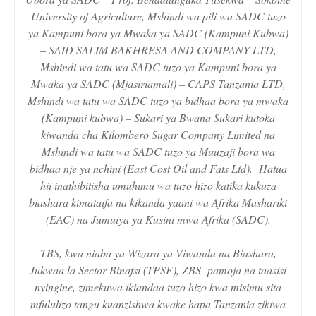
University of Agriculture, Mshindi wa pili wa SADC tuzo
ya Kampuni bora ya Mwaka ya SADC (Kampuni Kubwa)
– SAID SALIM BAKHRESA AND COMPANY LTD,
Mshindi wa tatu wa SADC tuzo ya Kampuni bora ya
Mwaka ya SADC (Mjasiriamali) – CAPS Tanzania LTD,
Mshindi wa tatu wa SADC tuzo ya bidhaa bora ya mwaka
(Kampuni kubwa) – Sukari ya Bwana Sukari kutoka
kiwanda cha Kilombero Sugar Company Limited na
Mshindi wa tatu wa SADC tuzo ya Muuzaji bora wa
bidhaa nje ya nchini (East Cost Oil and Fats Ltd). Hatua
hii inathibitisha umuhimu wa tuzo hizo katika kukuza
biashara kimataifa na kikanda yaani wa Afrika Mashariki
(EAC) na Jumuiya ya Kusini mwa Afrika (SADC).
TBS, kwa niaba ya Wizara ya Viwanda na Biashara,
Jukwaa la Sector Binafsi (TPSF), ZBS pamoja na taasisi
nyingine, zimekuwa ikiandaa tuzo hizo kwa misimu sita
mfululizo tangu kuanzishwa kwake hapa Tanzania zikiwa