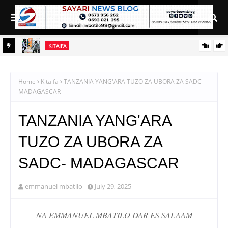
KITAIFA
GOSTI
Pinda Apongeza TVLA kwa Kujenga Uwezo wa Ndani wa Kuzalisha
Chanjo za Mifugo
Home
Kitaifa
TANZANIA YANG'ARA TUZO ZA UBORA ZA SADC-
MADAGASCAR
TANZANIA YANG'ARA
TUZO ZA UBORA ZA
SADC- MADAGASCAR
emmanuel mbatilo
July 29, 2025
NA EMMANUEL MBATILO DAR ES SALAAM