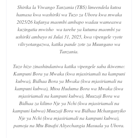
Shirika la Viwango Tanzania (TBS) limeendela kutoa
hamasa kwa washiriki wa Tuzo za Ubora kwa mwaka
2025/26 kufanya maombi ambapo wadau wameaswa
kuzingatia mwisho wa tarehe ya kutuma maombi ya
ushiriki ambayo ni Julai 31, 2025, kwa vipengele vyote
vilivyotangazwa, katika pande zote za Muungano wa
Tanzania.
Tuzo hizo zinashindaniwa katika vipengele saba ikiwemo:
Kampuni Bora ya Mwaka (kwa mjasiriamali na kampuni
kubwa), Bidhaa Bora ya Mwaka (kwa mjasiriamali na
kampuni kubwa), Mtoa Huduma Bora wa Mwaka (kwa
mjasiriamali na kampuni kubwa), Muuzaji Bora wa
Bidhaa za kilimo Nje ya Nchi (kwa mjasiriamali na
kampuni kubwa) Muuzaji Bora wa Bidhaa Mchanganyiko
Nje ya Nchi (kwa mjasiriamali na kampuni kubwa),
pamoja na Mtu Binafsi Aliyechangia Masuala ya Ubora.