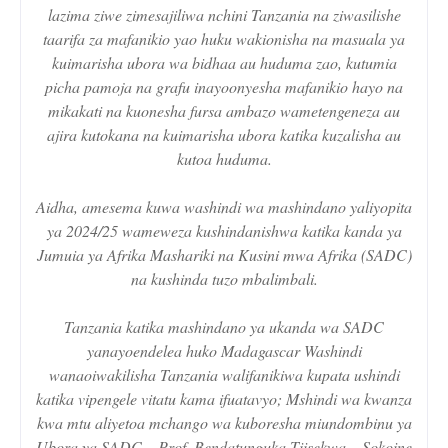
lazima ziwe zimesajiliwa nchini Tanzania na ziwasilishe
taarifa za mafanikio yao huku wakionisha na masuala ya
kuimarisha ubora wa bidhaa au huduma zao, kutumia
picha pamoja na grafu inayoonyesha mafanikio hayo na
mikakati na kuonesha fursa ambazo wametengeneza au
ajira kutokana na kuimarisha ubora katika kuzalisha au
kutoa huduma.
Aidha, amesema kuwa washindi wa mashindano yaliyopita
ya 2024/25 wameweza kushindanishwa katika kanda ya
Jumuia ya Afrika Mashariki na Kusini mwa Afrika (SADC)
na kushinda tuzo mbalimbali.
Tanzania katika mashindano ya ukanda wa SADC
yanayoendelea huko Madagascar Washindi
wanaoiwakilisha Tanzania walifanikiwa kupata ushindi
katika vipengele vitatu kama ifuatavyo; Mshindi wa kwanza
kwa mtu aliyetoa mchango wa kuboresha miundombinu ya
Ubora ya SADC – Prof. Bendatunguka Tiisekwa – Sokoine