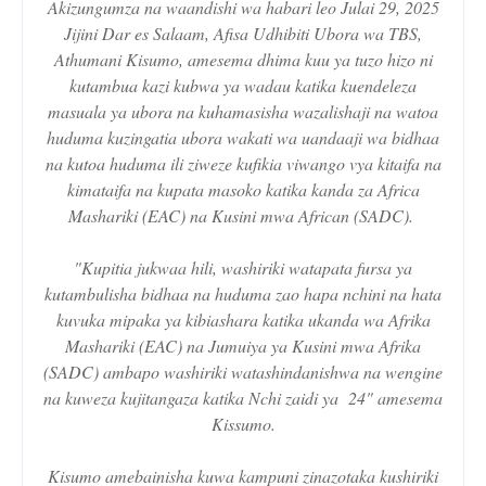
Akizungumza na waandishi wa habari leo Julai 29, 2025
Jijini Dar es Salaam, Afisa Udhibiti Ubora wa TBS,
Athumani Kisumo, amesema dhima kuu ya tuzo hizo ni
kutambua kazi kubwa ya wadau katika kuendeleza
masuala ya ubora na kuhamasisha wazalishaji na watoa
huduma kuzingatia ubora wakati wa uandaaji wa bidhaa
na kutoa huduma ili ziweze kufikia viwango vya kitaifa na
kimataifa na kupata masoko katika kanda za Africa
Mashariki (EAC) na Kusini mwa African (SADC).
"Kupitia jukwaa hili, washiriki watapata fursa ya
kutambulisha bidhaa na huduma zao hapa nchini na hata
kuvuka mipaka ya kibiashara katika ukanda wa Afrika
Mashariki (EAC) na Jumuiya ya Kusini mwa Afrika
(SADC) ambapo washiriki watashindanishwa na wengine
na kuweza kujitangaza katika Nchi zaidi ya 24" amesema
Kissumo.
Kisumo amebainisha kuwa kampuni zinazotaka kushiriki