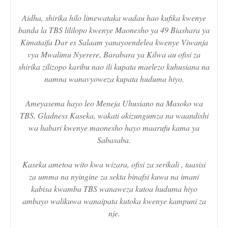
Aidha, shirika hilo limewataka wadau hao kufika kwenye
banda la TBS lililopo kwenye Maonesho ya 49 Biashara ya
Kimataifa Dar es Salaam yanayoendelea kwenye Viwanja
vya Mwalimu Nyerere, Barabara ya Kilwa au ofisi za
shirika zilizopo karibu nao ili kupata maelezo kuhusiana na
namna wanavyoweza kupata huduma hiyo.
Ameyasema hayo leo Meneja Uhusiano na Masoko wa
TBS, Gladness Kaseka, wakati akizungumza na waandishi
wa habari kwenye maonesho hayo maarufu kama ya
Sabasaba.
Kaseka ametoa wito kwa wizara, ofisi za serikali , taasisi
za umma na nyingine za sekta binafsi kuwa na imani
kabisa kwamba TBS wanaweza kutoa huduma hiyo
ambayo walikuwa wanaipata kutoka kwenye kampuni za
nje.