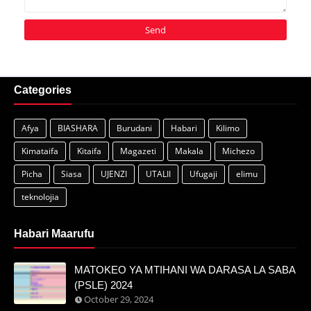
Categories
Afya
BIASHARA
Burudani
Habari
Kilimo
Kimataifa
Kitaifa
Magazeti
Makala
Michezo
Picha
Siasa
UJENZI
UTALII
Ufugaji
elimu
teknolojia
Habari Maarufu
MATOKEO YA MTIHANI WA DARASA LA SABA
(PSLE) 2024
October 29, 2024