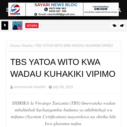
KITAIFA
RAIS SAMIA AIELEKEZA TAMISEMI KUSIMAMIA HUDUMA ZA
UGANI KWA TIJA NA UFANISI
Home
Kitaifa
TBS YATOA WITO KWA WADAU KUHAKIKI VIPIMO
TBS YATOA WITO KWA
WADAU KUHAKIKI VIPIMO
emmanuel mbatilo
July 09, 2025
SHIRIKA la Viwango Tanzania (TBS) limewataka wadau
mbalimbali kuchangamkia huduma ya uthibitishaji wa
mifumo (Syestem Certification) inayotolewa na shirika hilo
kwa gharama nafuu.