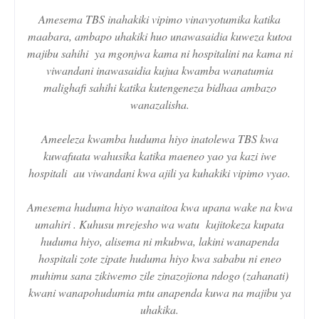
Amesema TBS inahakiki vipimo vinavyotumika katika
maabara, ambapo uhakiki huo unawasaidia kuweza kutoa
majibu sahihi ya mgonjwa kama ni hospitalini na kama ni
viwandani inawasaidia kujua kwamba wanatumia
malighafi sahihi katika kutengeneza bidhaa ambazo
wanazalisha.
Ameeleza kwamba huduma hiyo inatolewa TBS kwa
kuwafuata wahusika katika maeneo yao ya kazi iwe
hospitali au viwandani kwa ajili ya kuhakiki vipimo vyao.
Amesema huduma hiyo wanaitoa kwa upana wake na kwa
umahiri . Kuhusu mrejesho wa watu kujitokeza kupata
huduma hiyo, alisema ni mkubwa, lakini wanapenda
hospitali zote zipate huduma hiyo kwa sababu ni eneo
muhimu sana zikiwemo zile zinazojiona ndogo (zahanati)
kwani wanapohudumia mtu anapenda kuwa na majibu ya
uhakika.