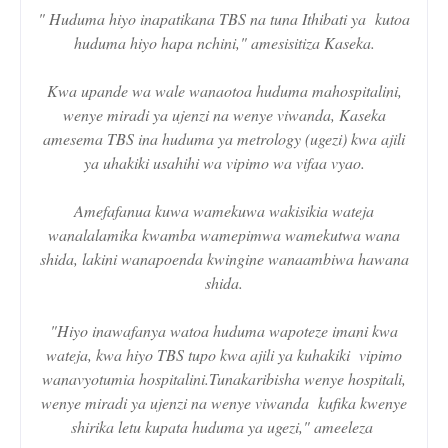
" Huduma hiyo inapatikana TBS na tuna Ithibati ya kutoa
huduma hiyo hapa nchini," amesisitiza Kaseka.
Kwa upande wa wale wanaotoa huduma mahospitalini,
wenye miradi ya ujenzi na wenye viwanda, Kaseka
amesema TBS ina huduma ya metrology (ugezi) kwa ajili
ya uhakiki usahihi wa vipimo wa vifaa vyao.
Amefafanua kuwa wamekuwa wakisikia wateja
wanalalamika kwamba wamepimwa wamekutwa wana
shida, lakini wanapoenda kwingine wanaambiwa hawana
shida.
"Hiyo inawafanya watoa huduma wapoteze imani kwa
wateja, kwa hiyo TBS tupo kwa ajili ya kuhakiki vipimo
wanavyotumia hospitalini.Tunakaribisha wenye hospitali,
wenye miradi ya ujenzi na wenye viwanda kufika kwenye
shirika letu kupata huduma ya ugezi," ameeleza