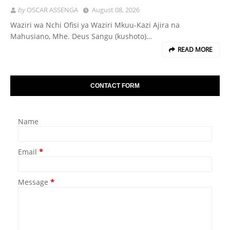
by
OSCAR ASSENGA
August 08, 2026
Waziri wa Nchi Ofisi ya Waziri Mkuu-Kazi Ajira na
Mahusiano, Mhe. Deus Sangu (kushoto)…
READ MORE
CONTACT FORM
Name
Email
*
Message
*