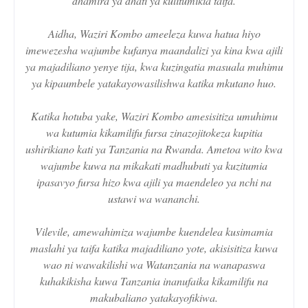
dhamira ya dhati ya kulitumikia taifa.
Aidha, Waziri Kombo ameeleza kuwa hatua hiyo
imewezesha wajumbe kufanya maandalizi ya kina kwa ajili
ya majadiliano yenye tija, kwa kuzingatia masuala muhimu
ya kipaumbele yatakayowasilishwa katika mkutano huo.
Katika hotuba yake, Waziri Kombo amesisitiza umuhimu
wa kutumia kikamilifu fursa zinazojitokeza kupitia
ushirikiano kati ya Tanzania na Rwanda. Ametoa wito kwa
wajumbe kuwa na mikakati madhubuti ya kuzitumia
ipasavyo fursa hizo kwa ajili ya maendeleo ya nchi na
ustawi wa wananchi.
Vilevile, amewahimiza wajumbe kuendelea kusimamia
maslahi ya taifa katika majadiliano yote, akisisitiza kuwa
wao ni wawakilishi wa Watanzania na wanapaswa
kuhakikisha kuwa Tanzania inanufaika kikamilifu na
makubaliano yatakayofikiwa.