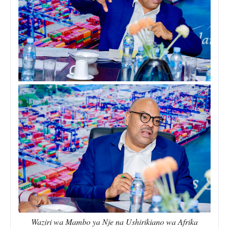
Waziri wa Mambo ya Nje na Ushirikiano wa Afrika