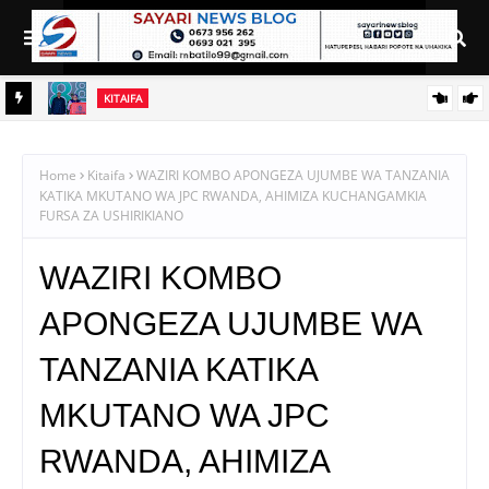
KITAIFA
RAIS SAMIA AIELEKEZA TAMISEMI KUSIMAMIA HUDUMA ZA
UGANI KWA TIJA NA UFANISI
Home
Kitaifa
WAZIRI KOMBO APONGEZA UJUMBE WA TANZANIA
KATIKA MKUTANO WA JPC RWANDA, AHIMIZA KUCHANGAMKIA
FURSA ZA USHIRIKIANO
WAZIRI KOMBO
APONGEZA UJUMBE WA
TANZANIA KATIKA
MKUTANO WA JPC
RWANDA, AHIMIZA