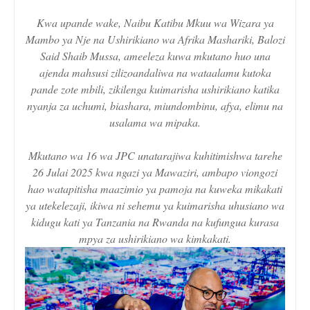
Kwa upande wake, Naibu Katibu Mkuu wa Wizara ya
Mambo ya Nje na Ushirikiano wa Afrika Mashariki, Balozi
Said Shaib Mussa, ameeleza kuwa mkutano huo una
ajenda mahsusi zilizoandaliwa na wataalamu kutoka
pande zote mbili, zikilenga kuimarisha ushirikiano katika
nyanja za uchumi, biashara, miundombinu, afya, elimu na
usalama wa mipaka.
Mkutano wa 16 wa JPC unatarajiwa kuhitimishwa tarehe
26 Julai 2025 kwa ngazi ya Mawaziri, ambapo viongozi
hao watapitisha maazimio ya pamoja na kuweka mikakati
ya utekelezaji, ikiwa ni sehemu ya kuimarisha uhusiano wa
kidugu kati ya Tanzania na Rwanda na kufungua kurasa
mpya za ushirikiano wa kimkakati.