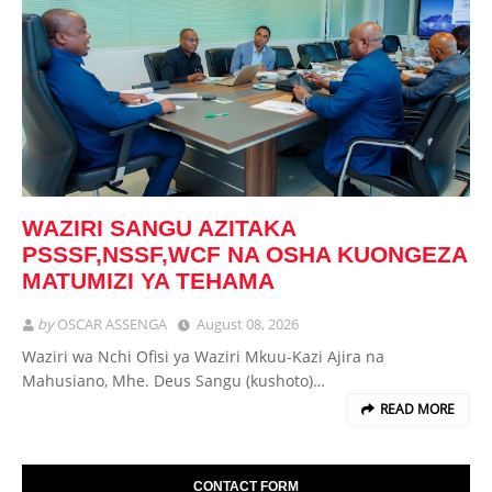
WAZIRI SANGU AZITAKA
PSSSF,NSSF,WCF NA OSHA KUONGEZA
MATUMIZI YA TEHAMA
by
OSCAR ASSENGA
August 08, 2026
Waziri wa Nchi Ofisi ya Waziri Mkuu-Kazi Ajira na
Mahusiano, Mhe. Deus Sangu (kushoto)…
READ MORE
CONTACT FORM