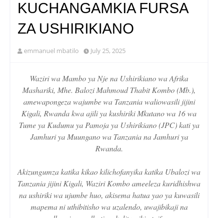
KUCHANGAMKIA FURSA
ZA USHIRIKIANO
emmanuel mbatilo
July 25, 2025
Waziri wa Mambo ya Nje na Ushirikiano wa Afrika
Mashariki, Mhe. Balozi Mahmoud Thabit Kombo (Mb.),
amewapongeza wajumbe wa Tanzania waliowasili jijini
Kigali, Rwanda kwa ajili ya kushiriki Mkutano wa 16 wa
Tume ya Kudumu ya Pamoja ya Ushirikiano (JPC) kati ya
Jamhuri ya Muungano wa Tanzania na Jamhuri ya
Rwanda.
Akizungumza katika kikao kilichofanyika katika Ubalozi wa
Tanzania jijini Kigali, Waziri Kombo ameeleza kuridhishwa
na ushiriki wa ujumbe huo, akisema hatua yao ya kuwasili
mapema ni uthibitisho wa uzalendo, uwajibikaji na