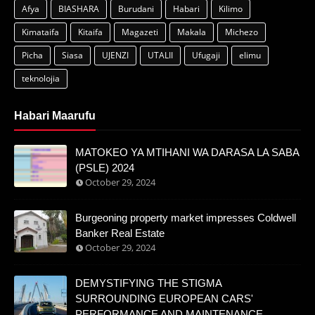
Afya
BIASHARA
Burudani
Habari
Kilimo
Kimataifa
Kitaifa
Magazeti
Makala
Michezo
Picha
Siasa
UJENZI
UTALII
Ufugaji
elimu
teknolojia
Habari Maarufu
MATOKEO YA MTIHANI WA DARASA LA SABA
(PSLE) 2024
October 29, 2024
Burgeoning property market impresses Coldwell
Banker Real Estate
October 29, 2024
DEMYSTIFYING THE STIGMA
SURROUNDING EUROPEAN CARS'
PERFORMANCE AND MAINTENANCE