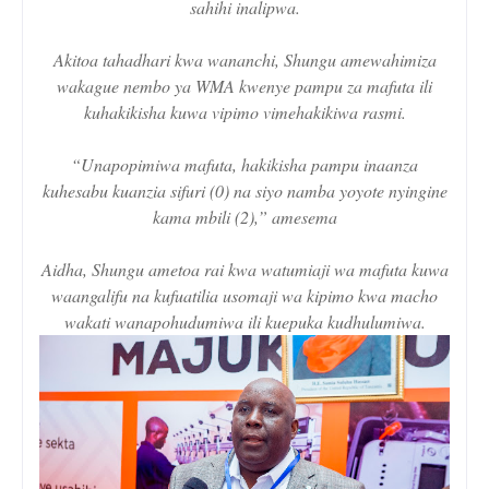
sahihi inalipwa.
Akitoa tahadhari kwa wananchi, Shungu amewahimiza
wakague nembo ya WMA kwenye pampu za mafuta ili
kuhakikisha kuwa vipimo vimehakikiwa rasmi.
“Unapopimiwa mafuta, hakikisha pampu inaanza
kuhesabu kuanzia sifuri (0) na siyo namba yoyote nyingine
kama mbili (2),” amesema
Aidha, Shungu ametoa rai kwa watumiaji wa mafuta kuwa
waangalifu na kufuatilia usomaji wa kipimo kwa macho
wakati wanapohudumiwa ili kuepuka kudhulumiwa.