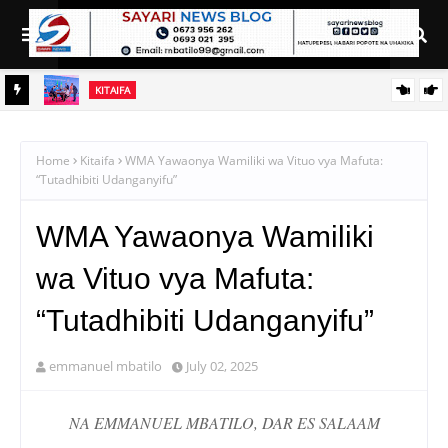
KITAIFA
SANGU
RAIS SAMIA, MUSEVEN WASHUHUDIA MAKUBALIANO YA
TRILIONI 56 KUIFANYA TANGA KITUO KIKUU CHA NISHATI YA
Home
Kitaifa
WMA Yawaonya Wamiliki wa Vituo vya Mafuta:
“Tutadhibiti Udanganyifu”
MAFUTA
WMA Yawaonya Wamiliki
wa Vituo vya Mafuta:
“Tutadhibiti Udanganyifu”
emmanuel mbatilo
July 02, 2025
NA EMMANUEL MBATILO, DAR ES SALAAM