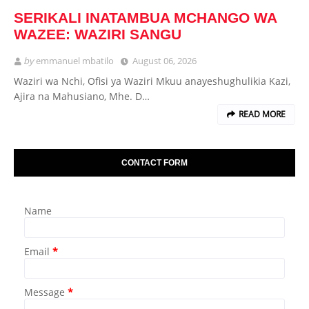
SERIKALI INATAMBUA MCHANGO WA
WAZEE: WAZIRI SANGU
by
emmanuel mbatilo
August 06, 2026
Waziri wa Nchi, Ofisi ya Waziri Mkuu anayeshughulikia Kazi,
Ajira na Mahusiano, Mhe. D…
READ MORE
CONTACT FORM
Name
Email
*
Message
*