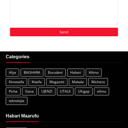
Categories
Afya
BIASHARA
Burudani
Habari
Kilimo
Kimataifa
Kitaifa
Magazeti
Makala
Michezo
Picha
Siasa
UJENZI
UTALII
Ufugaji
elimu
teknolojia
Habari Maarufu