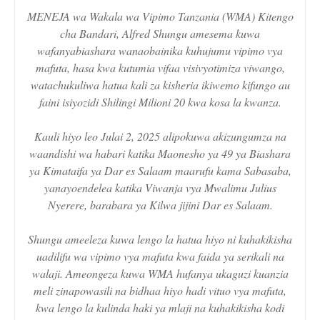
MENEJA wa Wakala wa Vipimo Tanzania (WMA) Kitengo
cha Bandari, Alfred Shungu amesema kuwa
wafanyabiashara wanaobainika kuhujumu vipimo vya
mafuta, hasa kwa kutumia vifaa visivyotimiza viwango,
watachukuliwa hatua kali za kisheria ikiwemo kifungo au
faini isiyozidi Shilingi Milioni 20 kwa kosa la kwanza.
Kauli hiyo leo Julai 2, 2025 alipokuwa akizungumza na
waandishi wa habari katika Maonesho ya 49 ya Biashara
ya Kimataifa ya Dar es Salaam maarufu kama Sabasaba,
yanayoendelea katika Viwanja vya Mwalimu Julius
Nyerere, barabara ya Kilwa jijini Dar es Salaam.
Shungu ameeleza kuwa lengo la hatua hiyo ni kuhakikisha
uadilifu wa vipimo vya mafuta kwa faida ya serikali na
walaji. Ameongeza kuwa WMA hufanya ukaguzi kuanzia
meli zinapowasili na bidhaa hiyo hadi vituo vya mafuta,
kwa lengo la kulinda haki ya mlaji na kuhakikisha kodi