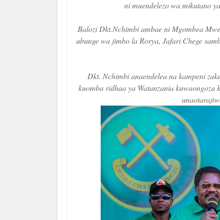
ni muendelezo wa mikutano y
Balozi Dkt.Nchimbi ambae ni Mgombea Mwen
ubunge wa jimbo la Rorya, Jafari Chege s
Dkt. Nchimbi anaendelea na kampeni zake 
kuomba ridhaa ya Watanzania kuwaongoza k
unaotarajiw