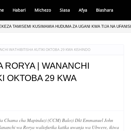
me
Habari
Michezo
Siasa
Afya
Biashara
LEKEZA TAMISEMI KUSIMAMIA HUDUMA ZA UGANI KWA TIJA NA UFANIS
NCHI WATHIBITISHA KUTIKI OKTOBA 29 KWA KISHINDO
A RORYA | WANANCHI
KI OKTOBA 29 KWA
tia Chama cha Mapinduzi (CCM) Balozi Dkt Emmanuel John
ananchi wa Rorya waliofurika katika uwanja wa Ubwere, ikiwa