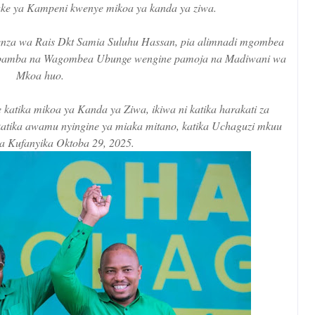
ake ya Kampeni kwenye mikoa ya kanda ya ziwa.
za wa Rais Dkt Samia Suluhu Hassan, pia alimnadi mgombea
ambamba na Wagombea Ubunge wengine pamoja na Madiwani wa
Mkoa huo.
katika mikoa ya Kanda ya Ziwa, ikiwa ni katika harakati za
atika awamu nyingine ya miaka mitano, katika Uchaguzi mkuu
a Kufanyika Oktoba 29, 2025.