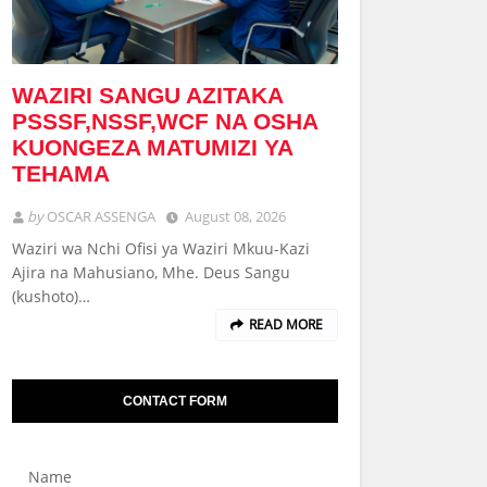
WAZIRI SANGU AZITAKA
PSSSF,NSSF,WCF NA OSHA
KUONGEZA MATUMIZI YA
TEHAMA
by
OSCAR ASSENGA
August 08, 2026
Waziri wa Nchi Ofisi ya Waziri Mkuu-Kazi
Ajira na Mahusiano, Mhe. Deus Sangu
(kushoto)…
READ MORE
CONTACT FORM
Name