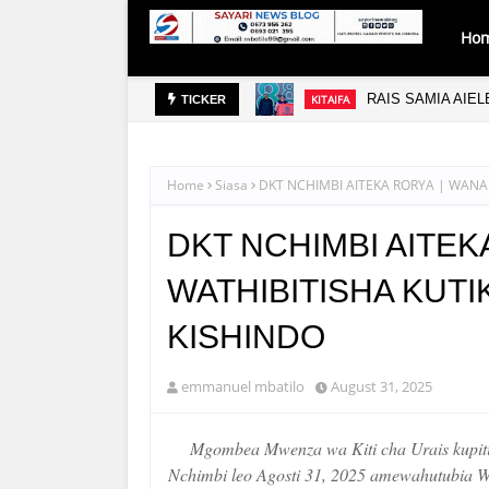
Ho
RAIS SAMIA AIE
KITAIFA
TICKER
Home
Siasa
DKT NCHIMBI AITEKA RORYA | WANA
DKT NCHIMBI AITEK
WATHIBITISHA KUTI
KISHINDO
emmanuel mbatilo
August 31, 2025
Mgombea Mwenza wa Kiti cha Urais kupi
Nchimbi leo Agosti 31, 2025 amewahutubia W