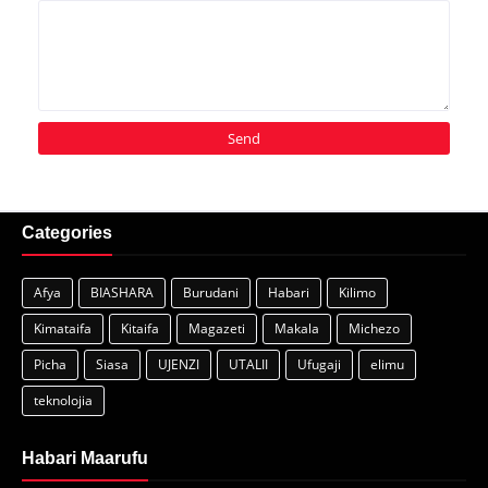
Categories
Afya
BIASHARA
Burudani
Habari
Kilimo
Kimataifa
Kitaifa
Magazeti
Makala
Michezo
Picha
Siasa
UJENZI
UTALII
Ufugaji
elimu
teknolojia
Habari Maarufu