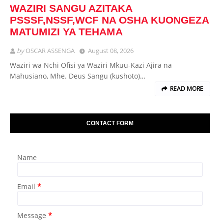
WAZIRI SANGU AZITAKA
PSSSF,NSSF,WCF NA OSHA KUONGEZA
MATUMIZI YA TEHAMA
by
OSCAR ASSENGA
August 08, 2026
Waziri wa Nchi Ofisi ya Waziri Mkuu-Kazi Ajira na
Mahusiano, Mhe. Deus Sangu (kushoto)…
READ MORE
CONTACT FORM
Name
Email
*
Message
*