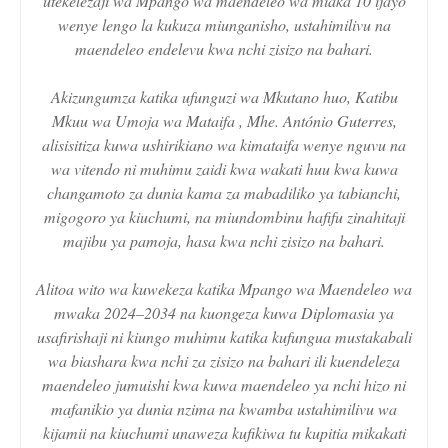
utekelezaji wa Mpango wa maendeleo wa miaka 10 ijayo
wenye lengo la kukuza miunganisho, ustahimilivu na
maendeleo endelevu kwa nchi zisizo na bahari.
Akizungumza katika ufunguzi wa Mkutano huo, Katibu
Mkuu wa Umoja wa Mataifa , Mhe. António Guterres,
alisisitiza kuwa ushirikiano wa kimataifa wenye nguvu na
wa vitendo ni muhimu zaidi kwa wakati huu kwa kuwa
changamoto za dunia kama za mabadiliko ya tabianchi,
migogoro ya kiuchumi, na miundombinu hafifu zinahitaji
majibu ya pamoja, hasa kwa nchi zisizo na bahari.
Alitoa wito wa kuwekeza katika Mpango wa Maendeleo wa
mwaka 2024–2034 na kuongeza kuwa Diplomasia ya
usafirishaji ni kiungo muhimu katika kufungua mustakabali
wa biashara kwa nchi za zisizo na bahari ili kuendeleza
maendeleo jumuishi kwa kuwa maendeleo ya nchi hizo ni
mafanikio ya dunia nzima na kwamba ustahimilivu wa
kijamii na kiuchumi unaweza kufikiwa tu kupitia mikakati