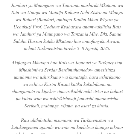
Jamhuri ya Muungano wa Tanzania inashiriki Mkutano wa
Tatu wa Umoja wa Mataifa Kuhusu Nchi Zisizo na Mlango
wa Bahari (Bandari) ambapo Katibu Mkuu Wizara ya
Uchukuzi Prof. Godious Kyaharara anamwakilisha Rais
wa Jamhuri ya Muungano wa Tanzania Mhe. Dkt. Samia
Suluhu Hassan katika Mkutano huo unaofanyika Awaza,
nchini Turkmenistan tarehe 5–8 Agosti, 2025.
Akifungua Mkutano huo Rais wa Jamhuri ya Turkmenstan
Mheshimiwa Serdar Berdimuhamedow amesisitiza
umuhimu wa ushirikiano wa kimataifa, hasa ushirikiano
wa nchi za Kusini Kusini katika kukabiliana na
changamoto za kipekee zinazozikabili nchi zisizo na bahari
na kutoa wito wa ushirikishwaji jumuishi unaohusisha
Serikali, mabunge, vijana, na asasi za kiraia.
Rais alithibitisha msimamo wa Turkmenistan wa
kutokuegemea upande wowote na kueleleza kuunga mkono