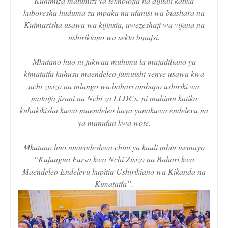
Kuhimiza matumizi ya teknolojia na dijitali katika
kuboresha huduma za mpaka na ufanisi wa biashara na
Kuimarisha usawa wa kijinsia, uwezeshaji wa vijana na
ushirikiano wa sekta binafsi.
Mkutano huo ni jukwaa muhimu la majadiliano ya
kimataifa kuhusu maendeleo jumuishi yenye usawa kwa
nchi zisizo na mlango wa bahari ambapo ushiriki wa
mataifa jirani na Nchi za LLDCs, ni muhimu katika
kuhakikisha kuwa maendeleo haya yanakuwa endelevu na
ya manufaa kwa wote.
Mkutano huo unaendeshwa chini ya kauli mbiu isemayo
“Kufungua Fursa kwa Nchi Zisizo na Bahari kwa
Maendeleo Endelevu kupitia Ushirikiano wa Kikanda na
Kimataifa”.