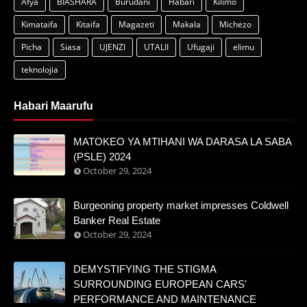
Afya
BIASHARA
Burudani
Habari
Kilimo
Kimataifa
Kitaifa
Magazeti
Makala
Michezo
Picha
Siasa
UJENZI
UTALII
Ufugaji
elimu
teknolojia
Habari Maarufu
MATOKEO YA MTIHANI WA DARASA LA SABA
(PSLE) 2024
October 29, 2024
Burgeoning property market impresses Coldwell
Banker Real Estate
October 29, 2024
DEMYSTIFYING THE STIGMA
SURROUNDING EUROPEAN CARS'
PERFORMANCE AND MAINTENANCE