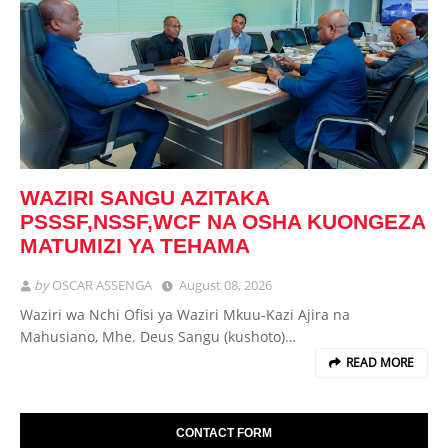
WAZIRI SANGU AZITAKA
PSSSF,NSSF,WCF NA OSHA KUONGEZA
MATUMIZI YA TEHAMA
by
OSCAR ASSENGA
August 08, 2026
Waziri wa Nchi Ofisi ya Waziri Mkuu-Kazi Ajira na
Mahusiano, Mhe. Deus Sangu (kushoto)…
READ MORE
CONTACT FORM