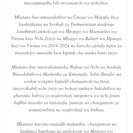
inayojumuisha kila mwananchi wa nchi hizo.
Mkutano huo umeandaliwa na Umoja wa Mataifa, kwa
kushirikiana na Serikali ya Turkmenistan unalenga
kutathmini utekelezaji wa Mpango wa Maendeleo wa
Vienna kwa Nchi Zisizo na Mlango wa Bahari wa Mpango
kazi wa Vienna wa 2014–2024 na kuweka ajenda mpya ya
maendeleo jumuishi kwa kipindi cha miaka kumi ijayo.
Mkutano huo unawakutanisha Wakuu wa Nchi na Serikali,
Wawakilishi wa Mashirika ya Kimataifa, Sekta Binafsi, na
wadau wengine kujadili changamoto na fursa
zinazozikabili nchi zisizo na bahari ambazo hukabiliwa na
gharama kubwa za usafirishaji, utegemezi wa nchi jirani
kufikia masoko ya kimataifa, pamoja na changamoto za
miundombinu na usafirishaji wa bidhaa.
Mkutano huo pia utajadili mafanikio, changamoto na
kujifunza kutokana na utekelezaji wa Mpango wa