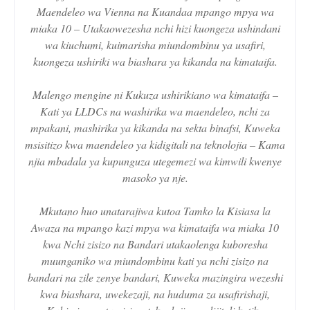
Maendeleo wa Vienna na Kuandaa mpango mpya wa
miaka 10 – Utakaowezesha nchi hizi kuongeza ushindani
wa kiuchumi, kuimarisha miundombinu ya usafiri,
kuongeza ushiriki wa biashara ya kikanda na kimataifa.
Malengo mengine ni Kukuza ushirikiano wa kimataifa –
Kati ya LLDCs na washirika wa maendeleo, nchi za
mpakani, mashirika ya kikanda na sekta binafsi, Kuweka
msisitizo kwa maendeleo ya kidigitali na teknolojia – Kama
njia mbadala ya kupunguza utegemezi wa kimwili kwenye
masoko ya nje.
Mkutano huo unatarajiwa kutoa Tamko la Kisiasa la
Awaza na mpango kazi mpya wa kimataifa wa miaka 10
kwa Nchi zisizo na Bandari utakaolenga kuboresha
muunganiko wa miundombinu kati ya nchi zisizo na
bandari na zile zenye bandari, Kuweka mazingira wezeshi
kwa biashara, uwekezaji, na huduma za usafirishaji,