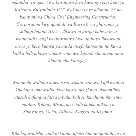
mkataba wa ujenzi wa barabara kwa kiwango cha lami ya
Kahama-Bulyanhulu JCT- Kakola yenye kilomita 73 na
kampuni ya China Civil Engineering Construction
Corporation kwa ufadhili wa Barrick wa gharama ya
shilingi bilioni 101.2 , ilikuwa ni faraja kubwa kwa
watumiaji wengi wa barabara hiyo ambayo ilikuwa ni
moja ya kero kubwa ya muda mrefu kutokana na kuwa
katika hali mbaya wakati wote iwe kipindi cha mvua ama
kipindi cha kiangazi.
Wananchi waliona kuwa sasa wakati wao wa kujikwamua
kiuchumi umewadia, kwa kuwa ujenzi huo ukikamilika
utazidi kufungua fursa mbalimbali za kiuchumi ikiwemo
madini, Kilimo, Misitu na Utalii katika mikoa ya
Shinyanga, Geita, Tabora, Kagera na Kigoma.
Kilichofurahisha zaidi ni kuona ujenzi huo unafadhiliwa na