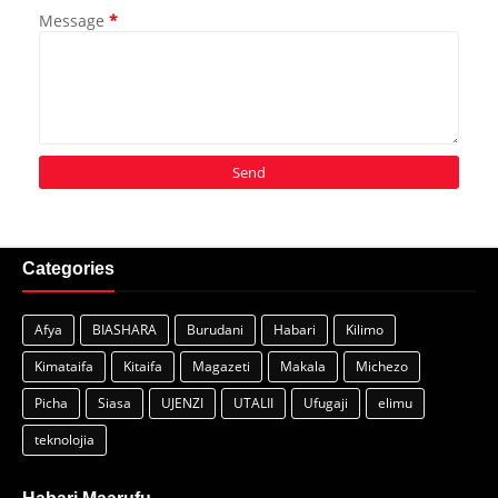
Message
*
Categories
Afya
BIASHARA
Burudani
Habari
Kilimo
Kimataifa
Kitaifa
Magazeti
Makala
Michezo
Picha
Siasa
UJENZI
UTALII
Ufugaji
elimu
teknolojia