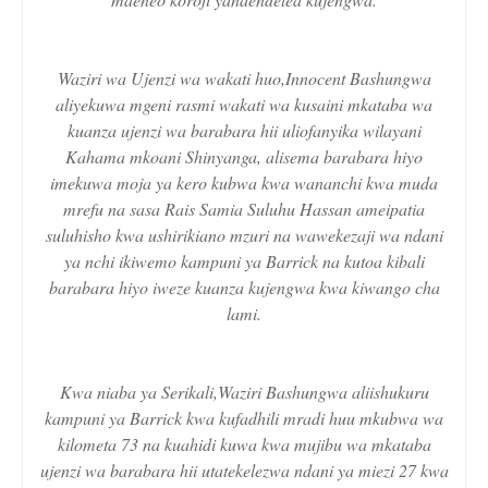
Waziri wa Ujenzi wa wakati huo,Innocent Bashungwa
aliyekuwa mgeni rasmi wakati wa kusaini mkataba wa
kuanza ujenzi wa barabara hii uliofanyika wilayani
Kahama mkoani Shinyanga, alisema barabara hiyo
imekuwa moja ya kero kubwa kwa wananchi kwa muda
mrefu na sasa Rais Samia Suluhu Hassan ameipatia
suluhisho kwa ushirikiano mzuri na wawekezaji wa ndani
ya nchi ikiwemo kampuni ya Barrick na kutoa kibali
barabara hiyo iweze kuanza kujengwa kwa kiwango cha
lami.
Kwa niaba ya Serikali,Waziri Bashungwa aliishukuru
kampuni ya Barrick kwa kufadhili mradi huu mkubwa wa
kilometa 73 na kuahidi kuwa kwa mujibu wa mkataba
ujenzi wa barabara hii utatekelezwa ndani ya miezi 27 kwa