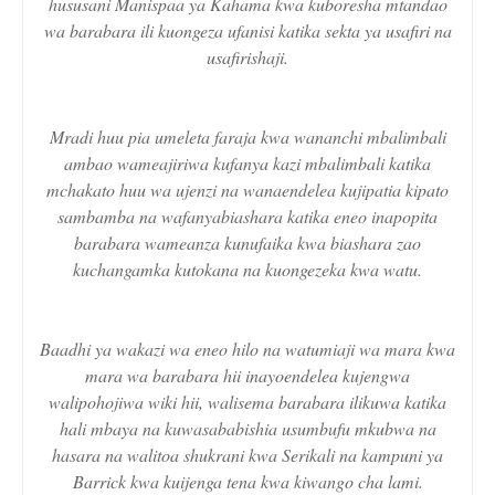
hususani Manispaa ya Kahama kwa kuboresha mtandao
wa barabara ili kuongeza ufanisi katika sekta ya usafiri na
usafirishaji.
Mradi huu pia umeleta faraja kwa wananchi mbalimbali
ambao wameajiriwa kufanya kazi mbalimbali katika
mchakato huu wa ujenzi na wanaendelea kujipatia kipato
sambamba na wafanyabiashara katika eneo inapopita
barabara wameanza kunufaika kwa biashara zao
kuchangamka kutokana na kuongezeka kwa watu.
Baadhi ya wakazi wa eneo hilo na watumiaji wa mara kwa
mara wa barabara hii inayoendelea kujengwa
walipohojiwa wiki hii, walisema barabara ilikuwa katika
hali mbaya na kuwasababishia usumbufu mkubwa na
hasara na walitoa shukrani kwa Serikali na kampuni ya
Barrick kwa kuijenga tena kwa kiwango cha lami.