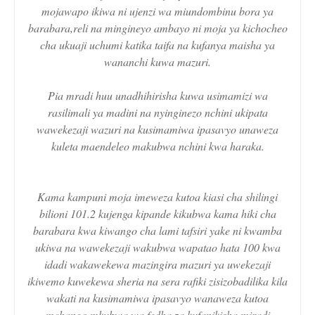
mojawapo ikiwa ni ujenzi wa miundombinu bora ya
barabara,reli na mingineyo ambayo ni moja ya kichocheo
cha ukuaji uchumi katika taifa na kufanya maisha ya
wananchi kuwa mazuri.
Pia mradi huu unadhihirisha kuwa usimamizi wa
rasilimali ya madini na nyinginezo nchini ukipata
wawekezaji wazuri na kusimamiwa ipasavyo unaweza
kuleta maendeleo makubwa nchini kwa haraka.
Kama kampuni moja imeweza kutoa kiasi cha shilingi
bilioni 101.2 kujenga kipande kikubwa kama hiki cha
barabara kwa kiwango cha lami tafsiri yake ni kwamba
ukiwa na wawekezaji wakubwa wapatao hata 100 kwa
idadi wakawekewa mazingira mazuri ya uwekezaji
ikiwemo kuwekewa sheria na sera rafiki zisizobadilika kila
wakati na kusimamiwa ipasavyo wanaweza kutoa
mchango mkubwa wa fedha za kufanikisha miradi