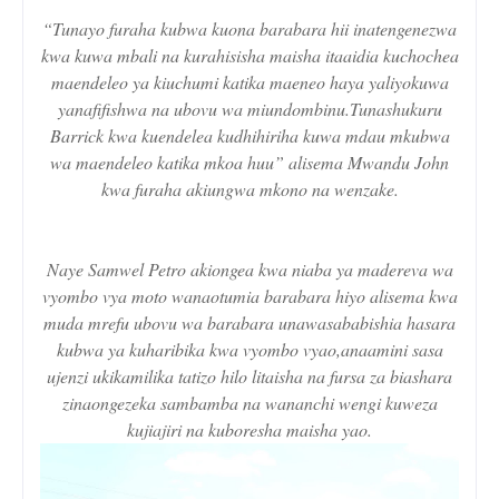
“Tunayo furaha kubwa kuona barabara hii inatengenezwa
kwa kuwa mbali na kurahisisha maisha itaaidia kuchochea
maendeleo ya kiuchumi katika maeneo haya yaliyokuwa
yanafifishwa na ubovu wa miundombinu.Tunashukuru
Barrick kwa kuendelea kudhihiriha kuwa mdau mkubwa
wa maendeleo katika mkoa huu” alisema Mwandu John
kwa furaha akiungwa mkono na wenzake.
Naye Samwel Petro akiongea kwa niaba ya madereva wa
vyombo vya moto wanaotumia barabara hiyo alisema kwa
muda mrefu ubovu wa barabara unawasababishia hasara
kubwa ya kuharibika kwa vyombo vyao,anaamini sasa
ujenzi ukikamilika tatizo hilo litaisha na fursa za biashara
zinaongezeka sambamba na wananchi wengi kuweza
kujiajiri na kuboresha maisha yao.