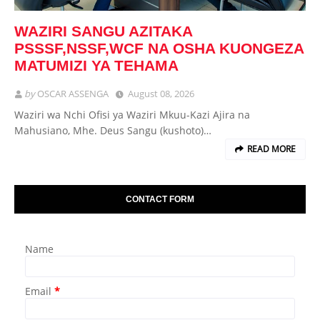
WAZIRI SANGU AZITAKA
PSSSF,NSSF,WCF NA OSHA KUONGEZA
MATUMIZI YA TEHAMA
by
OSCAR ASSENGA
August 08, 2026
Waziri wa Nchi Ofisi ya Waziri Mkuu-Kazi Ajira na
Mahusiano, Mhe. Deus Sangu (kushoto)…
READ MORE
CONTACT FORM
Name
Email
*