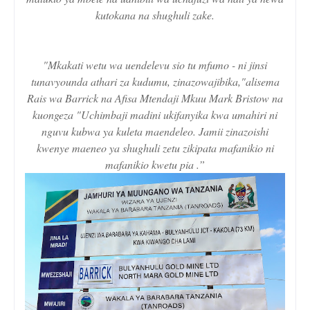
kutokana na shughuli zake.
"Mkakati wetu wa uendelevu sio tu mfumo - ni jinsi
tunavyounda athari za kudumu, zinazowajibika,"alisema
Rais wa Barrick na Afisa Mtendaji Mkuu Mark Bristow na
kuongeza "Uchimbaji madini ukifanyika kwa umahiri ni
nguvu kubwa ya kuleta maendeleo. Jamii zinazoishi
kwenye maeneo ya shughuli zetu zikipata mafanikio ni
mafanikio kwetu pia .”