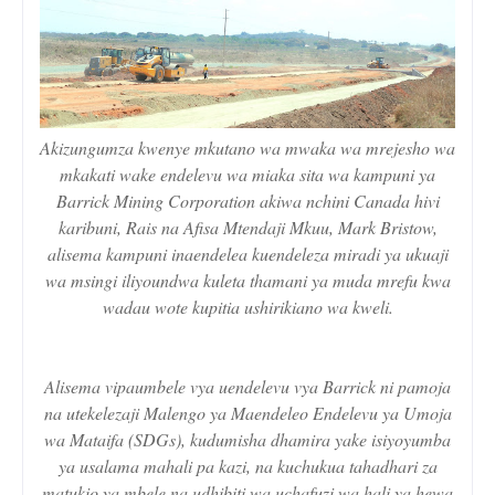
Akizungumza kwenye mkutano wa mwaka wa mrejesho wa
mkakati wake endelevu wa miaka sita wa kampuni ya
Barrick Mining Corporation akiwa nchini Canada hivi
karibuni, Rais na Afisa Mtendaji Mkuu, Mark Bristow,
alisema kampuni inaendelea kuendeleza miradi ya ukuaji
wa msingi iliyoundwa kuleta thamani ya muda mrefu kwa
wadau wote kupitia ushirikiano wa kweli.
Alisema vipaumbele vya uendelevu vya Barrick ni pamoja
na utekelezaji Malengo ya Maendeleo Endelevu ya Umoja
wa Mataifa (SDGs), kudumisha dhamira yake isiyoyumba
ya usalama mahali pa kazi, na kuchukua tahadhari za
matukio ya mbele na udhibiti wa uchafuzi wa hali ya hewa