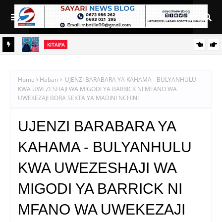
KITAIFA
RAIS SAMIA AIELEKEZA TAMISEMI KUSIMAMIA HUDUMA ZA
UGANI KWA TIJA NA UFANISI
Home
Habari
UJENZI BARABARA YA KAHAMA - BULYANHULU
KWA UWEZESHAJI WA MIGODI YA BARRICK NI MFANO WA
UWEKEZAJI BORA SEKTA YA MADINI NCHINI
UJENZI BARABARA YA
KAHAMA - BULYANHULU
KWA UWEZESHAJI WA
MIGODI YA BARRICK NI
MFANO WA UWEKEZAJI