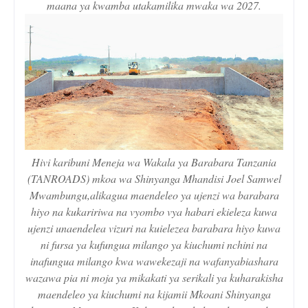
maana ya kwamba utakamilika mwaka wa 2027.
Hivi karibuni Meneja wa Wakala ya Barabara Tanzania
(TANROADS) mkoa wa Shinyanga Mhandisi Joel Samwel
Mwambungu,alikagua maendeleo ya ujenzi wa barabara
hiyo na kukaririwa na vyombo vya habari ekieleza kuwa
ujenzi unaendelea vizuri na kuielezea barabara hiyo kuwa
ni fursa ya kufungua milango ya kiuchumi nchini na
inafungua milango kwa wawekezaji na wafanyabiashara
wazawa pia ni moja ya mikakati ya serikali ya kuharakisha
maendeleo ya kiuchumi na kijamii Mkoani Shinyanga