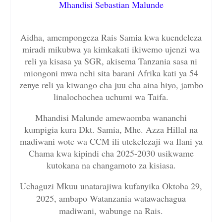
Mhandisi Sebastian Malunde
Aidha, amempongeza Rais Samia kwa kuendeleza
miradi mikubwa ya kimkakati ikiwemo ujenzi wa
reli ya kisasa ya SGR, akisema Tanzania sasa ni
miongoni mwa nchi sita barani Afrika kati ya 54
zenye reli ya kiwango cha juu cha aina hiyo, jambo
linalochochea uchumi wa Taifa.
Mhandisi Malunde amewaomba wananchi
kumpigia kura Dkt. Samia, Mhe. Azza Hillal na
madiwani wote wa CCM ili utekelezaji wa Ilani ya
Chama kwa kipindi cha 2025-2030 usikwame
kutokana na changamoto za kisiasa.
Uchaguzi Mkuu unatarajiwa kufanyika Oktoba 29,
2025, ambapo Watanzania watawachagua
madiwani, wabunge na Rais.