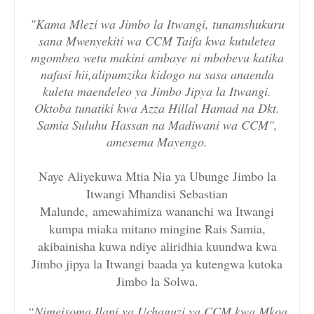
"Kama Mlezi wa Jimbo la Itwangi, tunamshukuru
sana Mwenyekiti wa CCM Taifa kwa kutuletea
mgombea wetu makini ambaye ni mbobevu katika
nafasi hii,alipumzika kidogo na sasa anaenda
kuleta maendeleo ya Jimbo Jipya la Itwangi.
Oktoba tunatiki kwa Azza Hillal Hamad na Dkt.
Samia Suluhu Hassan na Madiwani wa CCM"
,
amesema Mayengo.
Naye Aliyekuwa Mtia Nia ya Ubunge Jimbo la
Itwangi Mhandisi Sebastian
Malunde,
amewahimiza wananchi wa Itwangi
kumpa miaka mitano mingine Rais Samia,
akibainisha kuwa ndiye aliridhia kuundwa kwa
Jimbo jipya la Itwangi baada ya kutengwa kutoka
Jimbo la Solwa.
“Nimeisoma Ilani ya Uchaguzi ya CCM kwa Mkoa