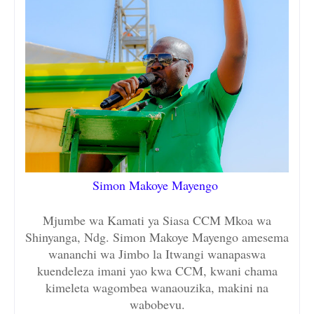
Simon Makoye Mayengo
Mjumbe wa Kamati ya Siasa CCM Mkoa wa
Shinyanga, Ndg. Simon Makoye Mayengo amesema
wananchi wa Jimbo la Itwangi wanapaswa
kuendeleza imani yao kwa CCM, kwani chama
kimeleta wagombea wanaouzika, makini na
wabobevu.