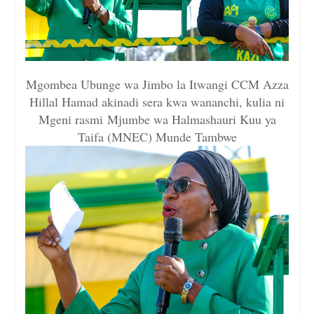
Mgombea Ubunge wa Jimbo la Itwangi CCM Azza
Hillal Hamad akinadi sera kwa wananchi, kulia ni
Mgeni rasmi
Mjumbe wa Halmashauri Kuu ya
Taifa (MNEC) Munde Tambwe