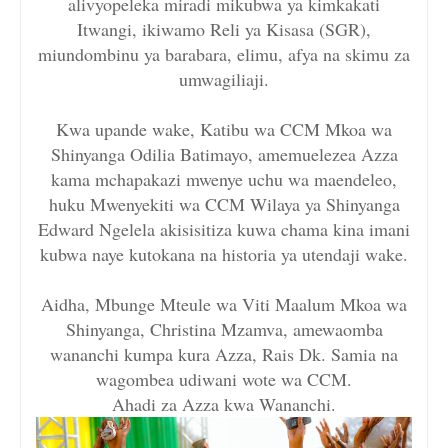
alivyopeleka miradi mikubwa ya kimkakati
Itwangi, ikiwamo Reli ya Kisasa (SGR),
miundombinu ya barabara, elimu, afya na skimu za
umwagiliaji.
Kwa upande wake, Katibu wa CCM Mkoa wa
Shinyanga Odilia Batimayo, amemuelezea Azza
kama mchapakazi mwenye uchu wa maendeleo,
huku Mwenyekiti wa CCM Wilaya ya Shinyanga
Edward Ngelela akisisitiza kuwa chama kina imani
kubwa naye kutokana na historia ya utendaji wake.
Aidha, Mbunge Mteule wa Viti Maalum Mkoa wa
Shinyanga, Christina Mzamva, amewaomba
wananchi kumpa kura Azza, Rais Dk. Samia na
wagombea udiwani wote wa CCM.
Ahadi za Azza kwa Wananchi.