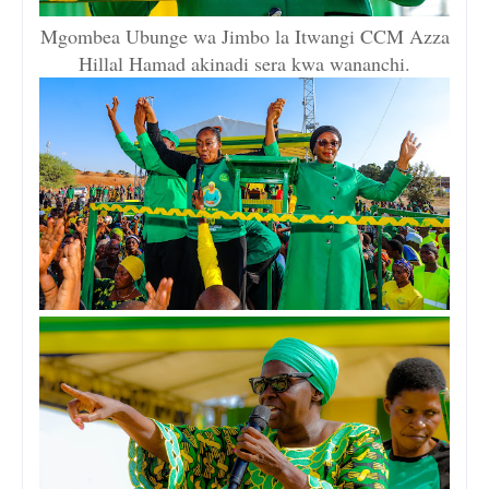
Mgombea Ubunge wa Jimbo la Itwangi CCM Azza
Hillal Hamad akinadi sera kwa wananchi.