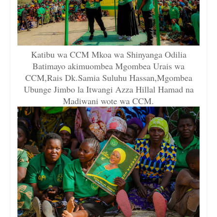
Katibu wa CCM Mkoa wa Shinyanga Odilia
Batimayo akimuombea Mgombea Urais wa
CCM,Rais Dk.Samia Suluhu Hassan,Mgombea
Ubunge Jimbo la Itwangi Azza Hillal Hamad na
Madiwani wote wa CCM.