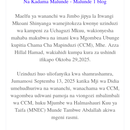
Na Kadama Malunde - Malunde 1 blog
Maelfu ya wananchi wa Jimbo jipya la Itwangi
Mkoani Shinyanga wamejitokeza kwenye uzinduzi
wa kampeni za Uchaguzi Mkuu, wakionyesha
mahaba makubwa na imani kwa Mgombea Ubunge
kupitia Chama Cha Mapinduzi (CCM), Mhe. Azza
Hillal Hamad, wakiahidi kumpa kura za ushindi
ifikapo Oktoba 29,2025.
Uzinduzi huo uliofanyika kwa shamrashamra,
Jumamosi
Septemba 13, 2025
katika Mji wa Didia
umehudhuriwa na wananchi, wanachama wa CCM,
wagombea udiwani pamoja na viongozi mbalimbali
wa CCM, huku Mjumbe wa Halmashauri Kuu ya
Taifa (MNEC) Munde Tambwe Abdallah akiwa
mgeni rasmi.