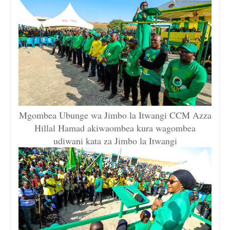
Mgombea Ubunge wa Jimbo la Itwangi CCM Azza
Hillal Hamad akiwaombea kura wagombea
udiwani kata za Jimbo la Itwangi