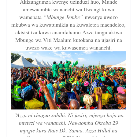
Akizungumza kwenye uzinduzi huo, Munde
amewaambia wananchi wa Itwangi kuwa
wamepata
“Mbunge Jembe”
mwenye uwezo
mkubwa wa kuwatumikia na kuwaletea maendeleo,
akisisitiza kuwa anamfahamu Azza tangu akiwa
Mbunge wa Viti Maalum kutokana na ujasiri na
uwezo wake wa kuwasemea wananchi.
“Azza ni chaguo sahihi. Ni jasiri, mjenga hoja na
mtetezi wa wananchi. Nawaomba Oktoba 29
mpigie kura Rais Dk. Samia, Azza Hillal na