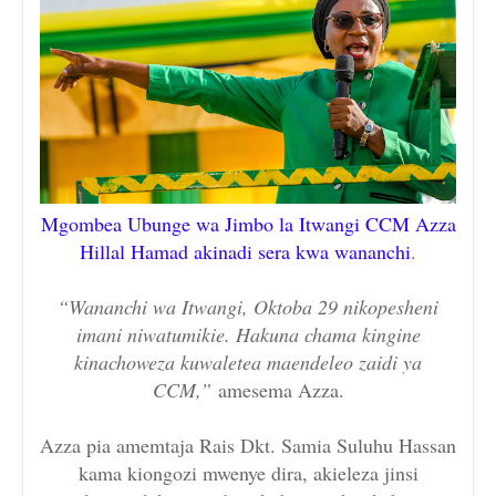
Mgombea Ubunge wa Jimbo la Itwangi CCM Azza
Hillal Hamad akinadi sera kwa wananchi
.
“Wananchi wa Itwangi, Oktoba 29 nikopesheni
imani niwatumikie. Hakuna chama kingine
kinachoweza kuwaletea maendeleo zaidi ya
CCM,”
amesema Azza.
Azza pia amemtaja Rais Dkt. Samia Suluhu Hassan
kama kiongozi mwenye dira, akieleza jinsi