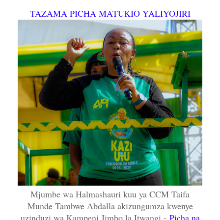
TAZAMA PICHA MATUKIO YALIYOJIRI
Mjumbe wa Halmashauri kuu ya CCM Taifa
Munde Tambwe Abdalla akizungumza kwenye
uzinduzi wa Kampeni Jimbo la Itwangi -
Picha na