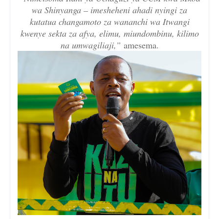
wa Shinyanga – imesheheni ahadi nyingi za
kutatua changamoto za wananchi wa Itwangi
kwenye sekta za afya, elimu, miundombinu, kilimo
na umwagiliaji,”
amesema.