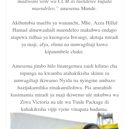
madiwani wote wa CCM ili tuendelee kupata
maendeleo,”
amesema Munde.
Akihutubia maelfu ya wananchi, Mhe. Azza Hillal
Hamad almewaahidi maendeleo makubwa endapo
atapewa ridhaa ya kuongoza Itwangi, akitaja miradi
ya maji, afya, elimu na umwagiliaji kuwa
kipaumbele chake.
Amesema jimbo hilo linategemea zaidi kilimo cha
mpunga na kwamba atahakikisha skimu za
umwagiliaji ikiwamo Nyida na nyingine ambazo
hazijakamilika zinakamilishwa. Pia ameahidi
kusimamia miradi ya maji ikiwemo ule mkubwa wa
Ziwa Victoria na ule wa Tinde Package ili
kuhakikisha vijiji vyote vinapata huduma.