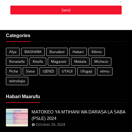
Categories
Afya
BIASHARA
Burudani
Habari
Kilimo
Kimataifa
Kitaifa
Magazeti
Makala
Michezo
Picha
Siasa
UJENZI
UTALII
Ufugaji
elimu
teknolojia
Habari Maarufu
MATOKEO YA MTIHANI WA DARASA LA SABA
(PSLE) 2024
October 29, 2024