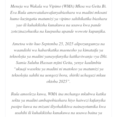
Meneja wa Wakala wa Vipimo (WMA) Mkoa wa Geita Bi.
Eva Ikula amewatakawafanyabiashara wa madini mkoani
humo kuzingatia matumizi ya vipimo sahihikatika biashara
yao ili kuhakikisha kunakuwa na usawa kwa pande
zotezinazohusika na kuepusha upande wowote kupunjika.
Ametoa wito huo Septemba 25, 2025 alipozungumza na
waandishi wa habarikatika maonesho ya kimataifa ya
teknolojia ya madini yanayofanyika katikaviwanja vya Dkt.
Samia Suluhu Hassan mjini Geita, yenye kaulimbiu
“ukuaji wasekta ya madini ni matokeo ya matumizi ya
teknolojia sahihi na uongozi bora, shiriki uchaguzi mkuu
oktoba 2025”.
Ikula ameeleza kuwa, WMA ina mchango mkubwa katika
sekta ya madini ambapobiashara hiyo haiwezi kufanyika
pasipo kuwa na mizani iliyohakikiwa nainayotumika kwa
usahihi ili kuhakikisha kunakuwa na usawa baina ya