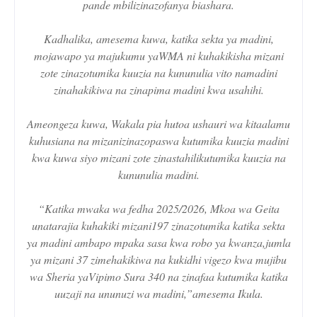
pande mbilizinazofanya biashara.
Kadhalika, amesema kuwa, katika sekta ya madini,
mojawapo ya majukumu yaWMA ni kuhakikisha mizani
zote zinazotumika kuuzia na kununulia vito namadini
zinahakikiwa na zinapima madini kwa usahihi.
Ameongeza kuwa, Wakala pia hutoa ushauri wa kitaalamu
kuhusiana na mizanizinazopaswa kutumika kuuzia madini
kwa kuwa siyo mizani zote zinastahilikutumika kuuzia na
kununulia madini.
“Katika mwaka wa fedha 2025/2026, Mkoa wa Geita
unatarajia kuhakiki mizani197 zinazotumika katika sekta
ya madini ambapo mpaka sasa kwa robo ya kwanza,jumla
ya mizani 37 zimehakikiwa na kukidhi vigezo kwa mujibu
wa Sheria yaVipimo Sura 340 na zinafaa kutumika katika
uuzaji na ununuzi wa madini,”amesema Ikula.