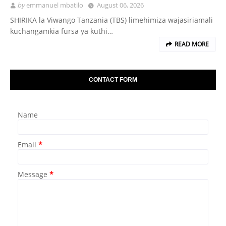
by
emmanuel mbatilo
August 06, 2026
SHIRIKA la Viwango Tanzania (TBS) limehimiza wajasiriamali
kuchangamkia fursa ya kuthi…
READ MORE
CONTACT FORM
Name
Email
*
Message
*