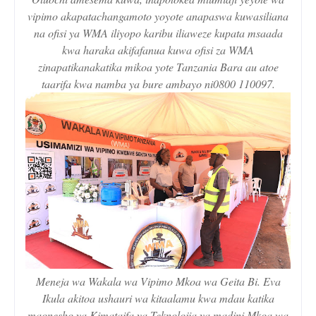
vipimo akapatachangamoto yoyote anapaswa kuwasiliana
na ofisi ya WMA iliyopo karibu iliaweze kupata msaada
kwa haraka akifafanua kuwa ofisi za WMA
zinapatikanakatika mikoa yote Tanzania Bara au atoe
taarifa kwa namba ya bure ambayo ni0800 110097.
Meneja wa Wakala wa Vipimo Mkoa wa Geita Bi. Eva
Ikula akitoa ushauri wa kitaalamu kwa mdau katika
maonesho ya Kimataifa ya Teknolojia ya madini Mkoa wa