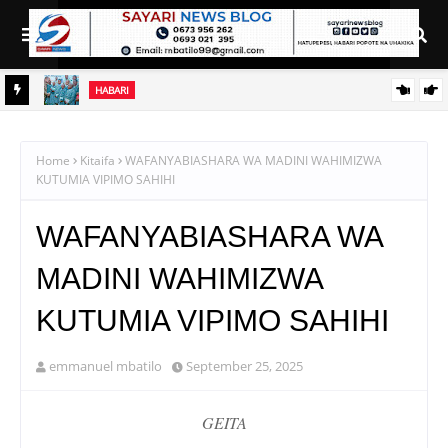
HABARI
KATIKA
WMA YAWAFUNDISHA WATOTO VIPIMO: NAIBU WAZIRI
MALIASILI APONGEZA
Home
Kitaifa
WAFANYABIASHARA WA MADINI WAHIMIZWA
KUTUMIA VIPIMO SAHIHI
WAFANYABIASHARA WA
MADINI WAHIMIZWA
KUTUMIA VIPIMO SAHIHI
emmanuel mbatilo
September 25, 2025
GEITA