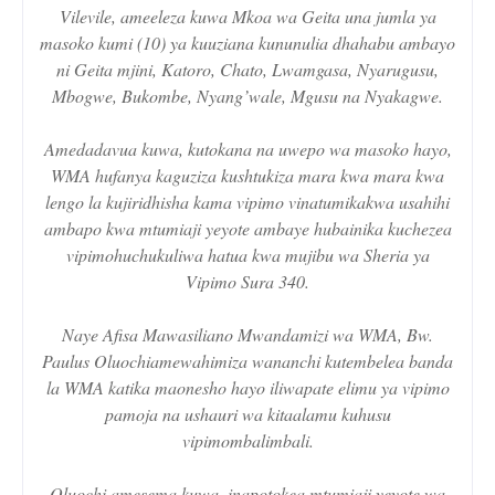
Vilevile, ameeleza kuwa Mkoa wa Geita una jumla ya
masoko kumi (10) ya kuuziana kununulia dhahabu ambayo
ni Geita mjini, Katoro, Chato, Lwamgasa, Nyarugusu,
Mbogwe, Bukombe, Nyang’wale, Mgusu na Nyakagwe.
Amedadavua kuwa, kutokana na uwepo wa masoko hayo,
WMA hufanya kaguziza kushtukiza mara kwa mara kwa
lengo la kujiridhisha kama vipimo vinatumikakwa usahihi
ambapo kwa mtumiaji yeyote ambaye hubainika kuchezea
vipimohuchukuliwa hatua kwa mujibu wa Sheria ya
Vipimo Sura 340.
Naye Afisa Mawasiliano Mwandamizi wa WMA, Bw.
Paulus Oluochiamewahimiza wananchi kutembelea banda
la WMA katika maonesho hayo iliwapate elimu ya vipimo
pamoja na ushauri wa kitaalamu kuhusu
vipimombalimbali.
Oluochi amesema kuwa, inapotokea mtumiaji yeyote wa