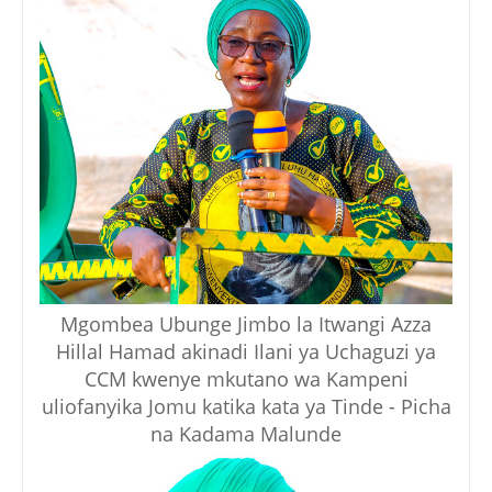
Mgombea Ubunge Jimbo la Itwangi Azza
Hillal Hamad akinadi Ilani ya Uchaguzi ya
CCM kwenye mkutano wa Kampeni
uliofanyika Jomu katika kata ya Tinde - Picha
na Kadama Malunde