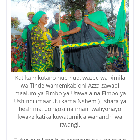
Katika mkutano huo huo, wazee wa kimila
wa Tinde wamemkabidhi Azza zawadi
maalum ya Fimbo ya Utawala na Fimbo ya
Ushindi (maarufu kama Nshemi), ishara ya
heshima, uongozi na imani waliyonayo
kwake katika kuwatumikia wananchi wa
Itwangi.
Tukio hilo limeibua shangwe na vigelegele