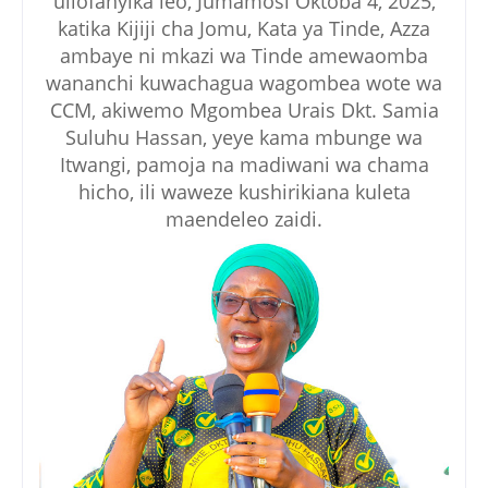
uliofanyika leo, Jumamosi Oktoba 4, 2025,
katika Kijiji cha Jomu, Kata ya Tinde, Azza
ambaye ni mkazi wa Tinde amewaomba
wananchi kuwachagua wagombea wote wa
CCM, akiwemo Mgombea Urais Dkt. Samia
Suluhu Hassan, yeye kama mbunge wa
Itwangi, pamoja na madiwani wa chama
hicho, ili waweze kushirikiana kuleta
maendeleo zaidi.