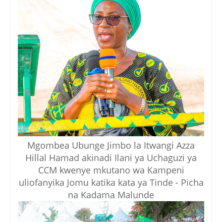
Mgombea Ubunge Jimbo la Itwangi Azza
Hillal Hamad akinadi Ilani ya Uchaguzi ya
CCM kwenye mkutano wa Kampeni
uliofanyika Jomu katika kata ya Tinde - Picha
na Kadama Malunde