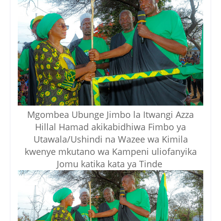
Mgombea Ubunge Jimbo la Itwangi Azza
Hillal Hamad akikabidhiwa Fimbo ya
Utawala/Ushindi na Wazee wa Kimila
kwenye mkutano wa Kampeni uliofanyika
Jomu katika kata ya Tinde