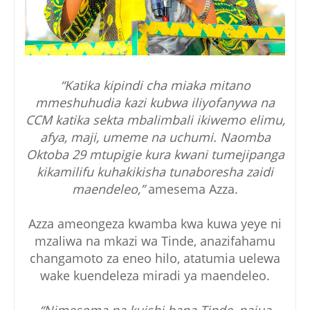
“Katika kipindi cha miaka mitano
mmeshuhudia kazi kubwa iliyofanywa na
CCM katika sekta mbalimbali ikiwemo elimu,
afya, maji, umeme na uchumi. Naomba
Oktoba 29 mtupigie kura kwani tumejipanga
kikamilifu kuhakikisha tunaboresha zaidi
maendeleo,”
amesema Azza.
Azza ameongeza kwamba kwa kuwa yeye ni
mzaliwa na mkazi wa Tinde, anazifahamu
changamoto za eneo hilo, atatumia uelewa
wake kuendeleza miradi ya maendeleo.
“Nimesoma na kuishi hapa Tinde, najua