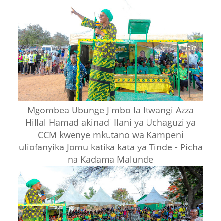
Mgombea Ubunge Jimbo la Itwangi Azza
Hillal Hamad akinadi Ilani ya Uchaguzi ya
CCM kwenye mkutano wa Kampeni
uliofanyika Jomu katika kata ya Tinde - Picha
na Kadama Malunde