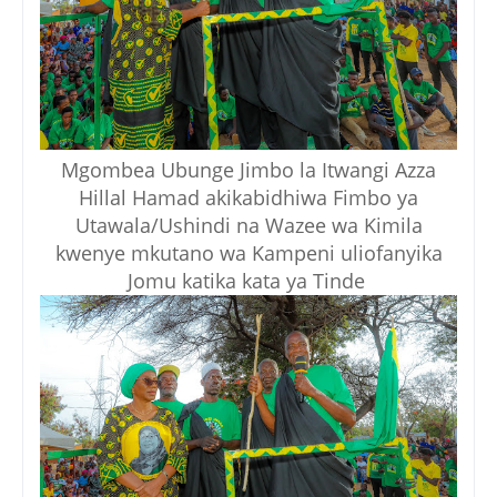
Mgombea Ubunge Jimbo la Itwangi Azza
Hillal Hamad akikabidhiwa Fimbo ya
Utawala/Ushindi na Wazee wa Kimila
kwenye mkutano wa Kampeni uliofanyika
Jomu katika kata ya Tinde