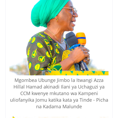
Mgombea Ubunge Jimbo la Itwangi Azza
Hillal Hamad akinadi Ilani ya Uchaguzi ya
CCM kwenye mkutano wa Kampeni
uliofanyika Jomu katika kata ya Tinde - Picha
na Kadama Malunde