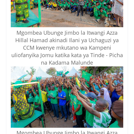
Mgombea Ubunge Jimbo la Itwangi Azza
Hillal Hamad akinadi Ilani ya Uchaguzi ya
CCM kwenye mkutano wa Kampeni
uliofanyika Jomu katika kata ya Tinde - Picha
na Kadama Malunde
Mgombea Ubunge Jimbo la Itwangi Azza