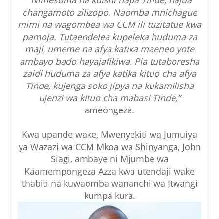
changamoto zilizopo. Naomba mnichague
mimi na wagombea wa CCM ili tuzitatue kwa
pamoja. Tutaendelea kupeleka huduma za
maji, umeme na afya katika maeneo yote
ambayo bado hayajafikiwa. Pia tutaboresha
zaidi huduma za afya katika kituo cha afya
Tinde, kujenga soko jipya na kukamilisha
ujenzi wa kituo cha mabasi Tinde,”
ameongeza.
Kwa upande wake, Mwenyekiti wa Jumuiya
ya Wazazi wa CCM Mkoa wa Shinyanga, John
Siagi, ambaye ni Mjumbe wa
Kaamempongeza Azza kwa utendaji wake
thabiti na kuwaomba wananchi wa Itwangi
kumpa kura.