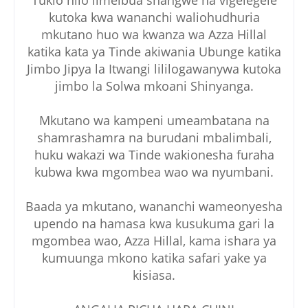
kutoka kwa wananchi waliohudhuria
mkutano huo wa kwanza wa Azza Hillal
katika kata ya Tinde akiwania Ubunge katika
Jimbo Jipya la Itwangi lililogawanywa kutoka
jimbo la Solwa mkoani Shinyanga.
Mkutano wa kampeni umeambatana na
shamrashamra na burudani mbalimbali,
huku wakazi wa Tinde wakionesha furaha
kubwa kwa mgombea wao wa nyumbani.
Baada ya mkutano, wananchi wameonyesha
upendo na hamasa kwa kusukuma gari la
mgombea wao, Azza Hillal, kama ishara ya
kumuunga mkono katika safari yake ya
kisiasa.