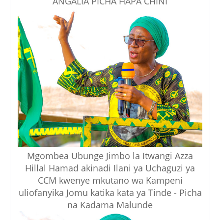
ANGALIA PICHA HAPA CHINI
Mgombea Ubunge Jimbo la Itwangi Azza
Hillal Hamad akinadi Ilani ya Uchaguzi ya
CCM kwenye mkutano wa Kampeni
uliofanyika Jomu katika kata ya Tinde - Picha
na Kadama Malunde