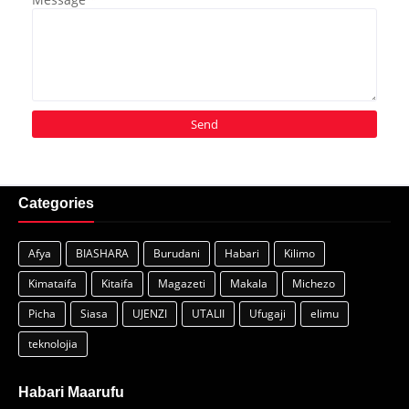
Categories
Afya
BIASHARA
Burudani
Habari
Kilimo
Kimataifa
Kitaifa
Magazeti
Makala
Michezo
Picha
Siasa
UJENZI
UTALII
Ufugaji
elimu
teknolojia
Habari Maarufu