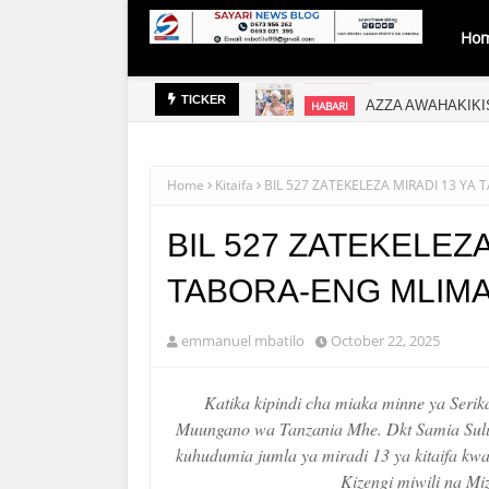
Ho
AZZA AWAHAKIKI
HABARI
TICKER
Home
Kitaifa
BIL 527 ZATEKELEZA MIRADI 13 YA
BIL 527 ZATEKELEZ
TABORA-ENG MLIMA
emmanuel mbatilo
October 22, 2025
Katika kipindi cha miaka minne ya Seri
Muungano wa Tanzania Mhe. Dkt Samia Suluhu 
kuhudumia jumla ya miradi 13 ya kitaifa kw
Kizengi miwili na Mi