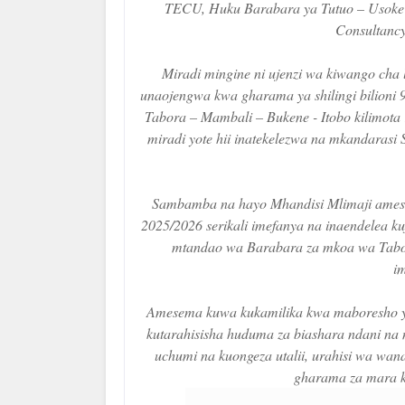
TECU, Huku Barabara ya Tutuo – Usoke y
Consultancy
Miradi mingine ni ujenzi wa kiwango cha 
unaojengwa kwa gharama ya shilingi bilioni
Tabora – Mambali – Bukene - Itobo kilimota 
miradi yote hii inatekelezwa na mkandarasi
Sambamba na hayo Mhandisi Mlimaji ames
2025/2026 serikali imefanya na inaendelea 
mtandao wa Barabara za mkoa wa Tabor
i
Amesema kuwa kukamilika kwa maboresho y
kutarahisisha huduma za biashara ndani na n
uchumi na kuongeza utalii, urahisi wa wan
gharama za mara k