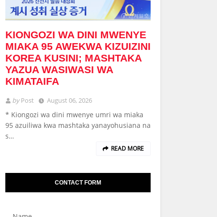
KIONGOZI WA DINI MWENYE
MIAKA 95 AWEKWA KIZUIZINI
KOREA KUSINI; MASHTAKA
YAZUA WASIWASI WA
KIMATAIFA
by
Post
August 06, 2026
* Kiongozi wa dini mwenye umri wa miaka
95 azuiliwa kwa mashtaka yanayohusiana na
s…
READ MORE
CONTACT FORM
Name