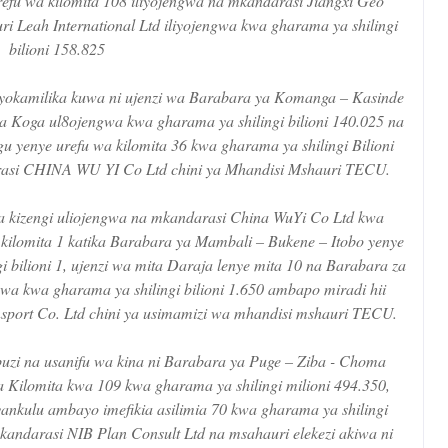
fu wa kilomita 108 iliyojengwa na mkandarasi Jiangxi Geo
i Leah International Ltd iliyojengwa kwa gharama ya shilingi
bilioni 158.825
liyokamilika kuwa ni ujenzi wa Barabara ya Komanga – Kasinde
la Koga ul8ojengwa kwa gharama ya shilingi bilioni 140.025 na
yenye urefu wa kilomita 36 kwa gharama ya shilingi Bilioni
rasi CHINA WU YI Co Ltd chini ya Mhandisi Mshauri TECU.
a kizengi uliojengwa na mkandarasi China WuYi Co Ltd kwa
a kilomita 1 katika Barabara ya Mambali – Bukene – Itobo yenye
i bilioni 1, ujenzi wa mita Daraja lenye mita 10 na Barabara za
wa kwa gharama ya shilingi bilioni 1.650 ambapo miradi hii
port Co. Ltd chini ya usimamizi wa mhandisi mshauri TECU.
zi na usanifu wa kina ni Barabara ya Puge – Ziba - Choma
 Kilomita kwa 109 kwa gharama ya shilingi milioni 494.350,
ankulu ambayo imefikia asilimia 70 kwa gharama ya shilingi
mkandarasi NIB Plan Consult Ltd na msahauri elekezi akiwa ni