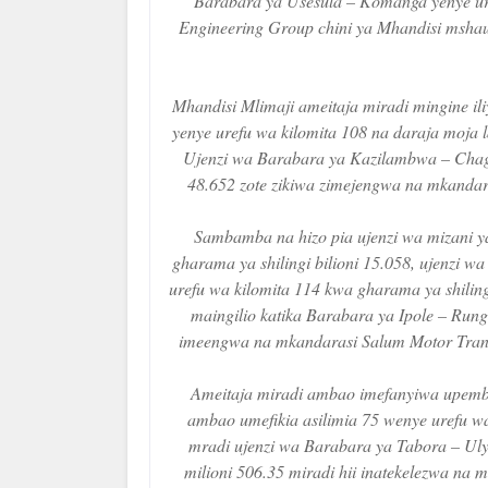
Barabara ya Usesula – Komanga yenye ure
Engineering Group chini ya Mhandisi mshaur
Mhandisi Mlimaji ameitaja miradi mingine i
yenye urefu wa kilomita 108 na daraja moja 
Ujenzi wa Barabara ya Kazilambwa – Chagu 
48.652 zote zikiwa zimejengwa na mkanda
Sambamba na hizo pia ujenzi wa mizani y
gharama ya shilingi bilioni 15.058, ujenzi w
urefu wa kilomita 114 kwa gharama ya shiling
maingilio katika Barabara ya Ipole – Rung
imeengwa na mkandarasi Salum Motor Trans
Ameitaja miradi ambao imefanyiwa upembu
ambao umefikia asilimia 75 wenye urefu wa
mradi ujenzi wa Barabara ya Tabora – Uly
milioni 506.35 miradi hii inatekelezwa na 