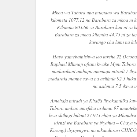
Mkoa wa Tabora una mtandao wa Barabara 
kilometa 1077.12 na Barabara za mkoa ni ki
Kilomita 803.66 za Barabara kuu ni za k
Barabara za mkoa kilomita 44.75 ni za lam
kiwango cha lami na kil
Hayo yamebainishwa leo tarehe 22 Octo
Raphael Mlimaji ofisini kwake Mjini Tabora
madarakani ambapo ameitaja miradi 7 iliyok
madaraja manne sawa na asilimia 92.5 huku m
na asilimia 7.5 ikiwa 
Ameitaja miradi ya Kitaifa iliyokamilika k
Tabora ambao umefikia asilimia 97 unaotek
kwa shilingi bilioni 27.943 chini ya Mhandi
ujenzi wa Barabara ya Nyahua – Chaya ye
Kizengi) iliyojengwa na mkandarasi CHICO 