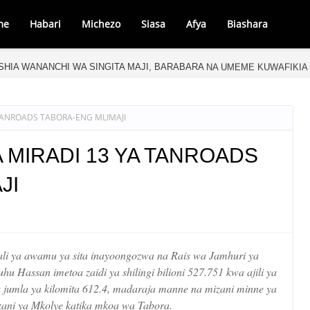
me
Habari
Michezo
Siasa
Afya
Biashara
SHIA WANANCHI WA SINGITA MAJI, BARABARA NA UMEME KUWAFIKIA
 TANROADS TABORA-ENG MLIMAJI
A MIRADI 13 YA TANROADS
JI
kali ya awamu ya sita inayoongozwa na Rais wa Jamhuri ya
Hassan imetoa zaidi ya shilingi bilioni 527.751 kwa ajili ya
a jumla ya kilomita 612.4, madaraja manne na mizani minne ya
zani ya Mkolye katika mkoa wa Tabora.