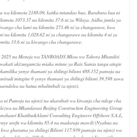
wa kilometa 2188.09, katika mtandao huo, Barabara kuu ni
lometa 1073.37 na kilomita 37.6 ni za Wilaya. Aidha jumla ya
iwango cha lami na kilomita 273.46 ni za changarawe, kwa
i na kilomita 1,028.62 ni za changarawe na kilomita 4 ni za
omita 33.6 ni za kiwango cha changarawe.
ba 2025 na Meneja wa TANROADS Mkoa wa Tabora Mhandisi
 wakati akizungumzia miaka minne ya Rais Samia tangu aingie
amilika yenye thamani ya shilingi bilioni 488.152 pamoja na
iradi mingine 6 yenye thamani ya shilingi bilioni 39.598 sawa
inaendelea na hatua mbalimbali za ujenzi.
uwa ni Pamoja na ujenzi na ukarabati wa kiwanja cha ndege cha
elezwa na Mkandarasi Beijing Construction Engineering Group
si mshauri Khatibu&Alami Consulting Engineers Offshore S.A.L,
nye urefu wa kilomita 85.4 na madaraja mawili (Nyahua na
kwa gharama ya shilingi Bilioni 117.939 pamoja na ujenzi wa