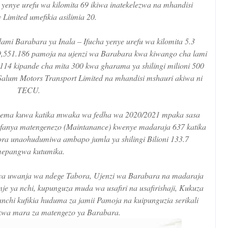
enye urefu wa kilomita 69 ikiwa inatekelezwa na mhandisi
 Limited umefikia asilimia 20.
lami Barabara ya Inala – Ifucha yenye urefu wa kilomita 5.3
 9,551.186 pamoja na ujenzi wa Barabara kwa kiwango cha lami
114 kipande cha mita 300 kwa gharama ya shilingi milioni 500
 Salum Motors Transport Limited na mhandisi mshauri akiwa ni
TECU.
ema kuwa katika mwaka wa fedha wa 2020/2021 mpaka sasa
kufanya matengenezo (Maintanance) kwenye madaraja 637 katika
a unaohudumiwa ambapo jumla ya shilingi Bilioni 133.7
mepangwa kutumika.
a uwanja wa ndege Tabora, Ujenzi wa Barabara na madaraja
je ya nchi, kupunguza muda wa usafiri na usafirishaji, Kukuza
anchi kufikia huduma za jamii Pamoja na kuipunguzia serikali
wa mara za matengezo ya Barabara.