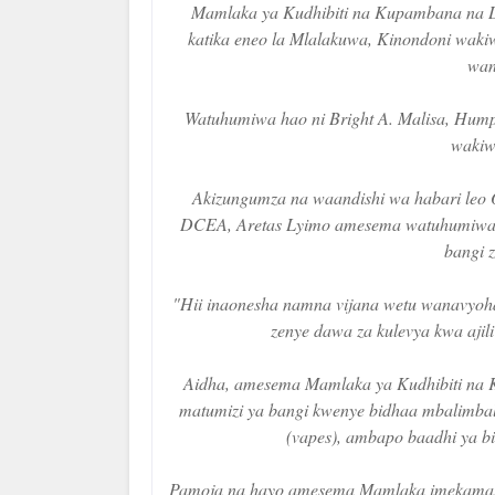
Mamlaka ya Kudhibiti na Kupambana na
katika eneo la Mlalakuwa, Kinondoni wakiw
wan
Watuhumiwa hao ni Bright A. Malisa, Humph
wakiw
Akizungumza na waandishi wa habari leo O
DCEA, Aretas Lyimo amesema watuhumiwa wali
bangi z
"Hii inaonesha namna vijana wetu wanavyoha
zenye dawa za kulevya kwa ajil
Aidha, amesema Mamlaka ya Kudhibiti na 
matumizi ya bangi kwenye bidhaa mbalimbali 
(vapes), ambapo baadhi ya b
Pamoja na hayo amesema Mamlaka imekamata 