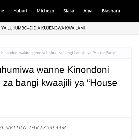
me
Habari
Michezo
Siasa
Afya
Biashara
 YA LUHUMBO–DIDIA KUJENGWA KWA LAMI
ondoni wakitengeneza biskuti za bangi kwaajili ya “House Party”
humiwa wanne Kinondoni
 za bangi kwaajili ya “House
L MBATILO, DAR ES SALAAM