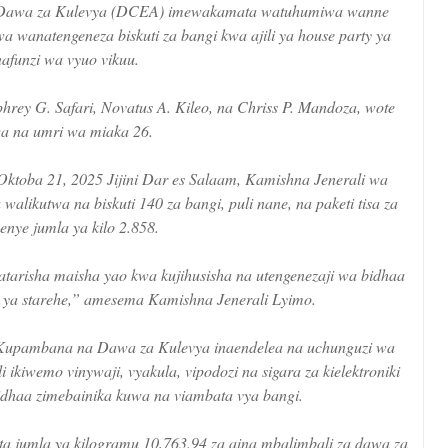
 Dawa za Kulevya (DCEA) imewakamata watuhumiwa wanne
a wanatengeneza biskuti za bangi kwa ajili ya house party ya
afunzi wa vyuo vikuu.
rey G. Safari, Novatus A. Kileo, na Chriss P. Mandoza, wote
a na umri wa miaka 26.
ktoba 21, 2025 Jijini Dar es Salaam, Kamishna Jenerali wa
kutwa na biskuti 140 za bangi, puli nane, na paketi tisa za
enye jumla ya kilo 2.858.
tarisha maisha yao kwa kujihusisha na utengenezaji wa bidhaa
i ya starehe,” amesema Kamishna Jenerali Lyimo.
Kupambana na Dawa za Kulevya inaendelea na uchunguzi wa
ikiwemo vinywaji, vyakula, vipodozi na sigara za kielektroniki
idhaa zimebainika kuwa na viambata vya bangi.
jumla ya kilogramu 10,763.94 za aina mbalimbali za dawa za