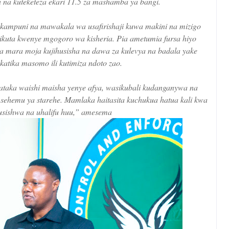
 na kuteketeza ekari 11.5 za mashamba ya bangi.
kampuni na mawakala wa usafirishaji kuwa makini na mizigo
jikuta kwenye mgogoro wa kisheria. Pia ametumia fursa hiyo
 mara moja kujihusisha na dawa za kulevya na badala yake
atika masomo ili kutimiza ndoto zao.
nataka waishi maisha yenye afya, wasikubali kudanganywa na
ehemu ya starehe. Mamlaka haitasita kuchukua hatua kali kwa
usishwa na uhalifu huu,” amesema