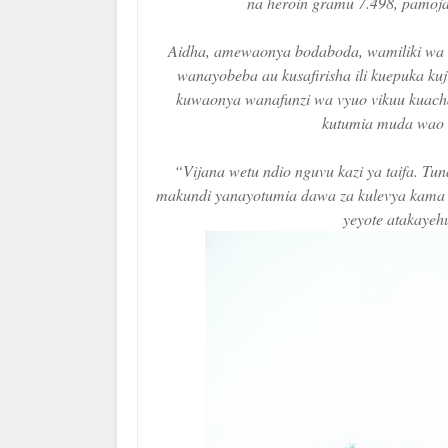
na heroin gramu 7.498, pamoja
Aidha, amewaonya bodaboda, wamiliki wa 
wanayobeba au kusafirisha ili kuepuka ku
kuwaonya wanafunzi wa vyuo vikuu kuacha
kutumia muda wao k
“Vijana wetu ndio nguvu kazi ya taifa. Tu
makundi yanayotumia dawa za kulevya kama s
yeyote atakayeh