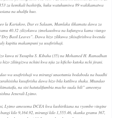
 153 za kemikali bashirifu, huku watuhumiwa 89 wakikamatwa
usiana na uhalifu huo.
neo la Kariakoo, Dar es Salaam, Mamlaka ilikamata dawa za
ogramu 40.32 zilizokuwa zimekaushwa na kufungwa kama viungo
a “Dry Basil Leaves”. Dawa hizo zilikuwa zikisafirishwa kwenda
aly kupitia makampuni ya usafirishaji.
izo kuwa ni Yusuphu S. Kibaha (35) na Mohamed H. Ramadhan
izo ziliingizwa nchini kwa njia za kificho kutoka nchi jirani.
o wa usafirishaji wa mirungi unaotumia bodaboda na baadhi
kurahisisha kusafirisha dawa hizo bila kutiliwa shaka. Mtandao
 kimataifa, na sisi hatutalifumbia macho suala hili” ameonya
ishna Jenerali Lyimo.
oani, Lyimo amesema DCEA kwa kushirikiana na vyombo vingine
bangi kilo 9,164.92, mirungi kilo 1,555.46, skanka gramu 367,