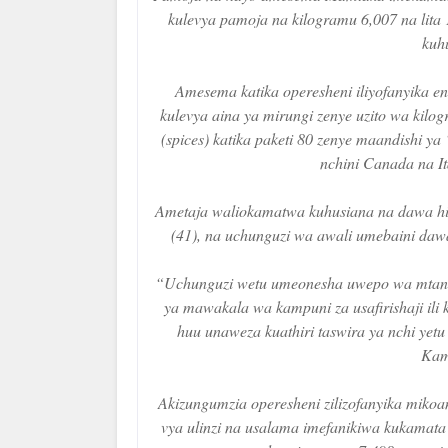
kulevya pamoja na kilogramu 6,007 na lita
kuh
Amesema katika operesheni iliyofanyika e
kulevya aina ya mirungi zenye uzito wa kil
(spices) katika paketi 80 zenye maandishi y
nchini Canada na It
Ametaja waliokamatwa kuhusiana na dawa h
(41), na uchunguzi wa awali umebaini dawa h
“Uchunguzi wetu umeonesha uwepo wa mtanda
ya mawakala wa kampuni za usafirishaji ili 
huu unaweza kuathiri taswira ya nchi yetu
Kam
Akizungumzia operesheni zilizofanyika mik
vya ulinzi na usalama imefanikiwa kukamata 