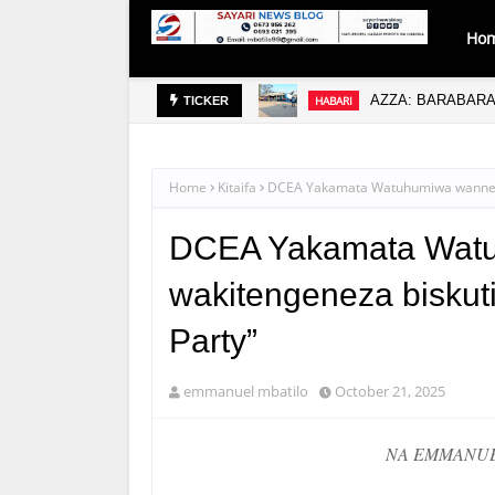
Ho
PAMOJA
AZZA: BARABARA
HABARI
TICKER
Home
Kitaifa
DCEA Yakamata Watuhumiwa wanne Kin
DCEA Yakamata Watu
wakitengeneza biskuti
Party”
emmanuel mbatilo
October 21, 2025
NA EMMANUE