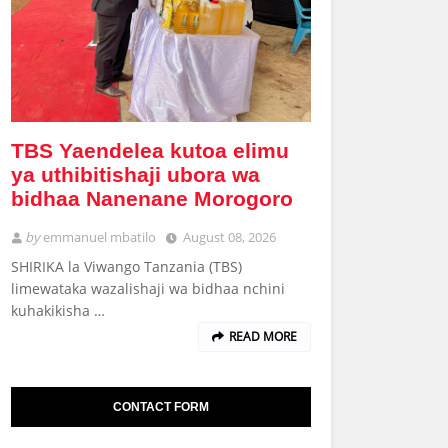
TBS Yaendelea kutoa elimu
ya uthibitishaji ubora wa
bidhaa Nanenane Morogoro
by
emmanuel mbatilo
August 08, 2026
SHIRIKA la Viwango Tanzania (TBS)
limewataka wazalishaji wa bidhaa nchini
kuhakikisha …
READ MORE
CONTACT FORM